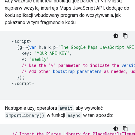
Aby wczytać biblioteki obsługujące pakiet UI Kit Miejsc,
najpierw wczytaj interfejs Maps JavaScript API, dodając do
kodu aplikacji wbudowany program do wczytywania, jak
pokazano w tym fragmencie kodu:
<
script
(
g
=>{
var
h
,
a
,
k
,
p
=
"The Google Maps JavaScript API
key
:
"YOUR_API_KEY"
,
v
:
"weekly"
,
// Use the 'v' parameter to indicate the 
versi
// Add other 
bootstrap parameters
 as needed, u
});
<
/script
Następnie użyj operatora
await
, aby wywołać
importLibrary()
w funkcji
async
w ten sposób:
// Import the Places Library for PlaceDetailsEleme