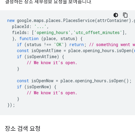
결정하는 장소 세부정보 요청을 보여줍니다.
new
google
.
maps
.
places
.
PlacesService
(
attrContainer
).
placeId
:
'...'
,
fields
:
[
'opening_hours'
,
'utc_offset_minutes'
],
},
function
(
place
,
status
)
{
if
(
status
!==
'OK'
)
return
;
// something went w
const
isOpenAtTime
=
place
.
opening_hours
.
isOpen
(
if
(
isOpenAtTime
)
{
// We know it's open.
}
const
isOpenNow
=
place
.
opening_hours
.
isOpen
();
if
(
isOpenNow
)
{
// We know it's open.
}
});
장소 검색 요청