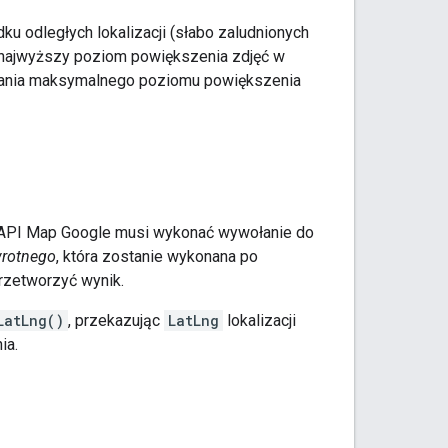
u odległych lokalizacji (słabo zaludnionych
 najwyższy poziom powiększenia zdjęć w
ślania maksymalnego poziomu powiększenia
s API Map Google musi wykonać wywołanie do
wrotnego
, która zostanie wykonana po
rzetworzyć wynik.
LatLng()
, przekazując
LatLng
lokalizacji
ia.