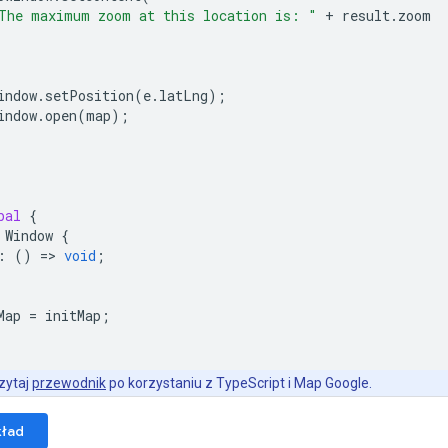
The maximum zoom at this location is: "
+
result
.
zoom
indow
.
setPosition
(
e
.
latLng
);
indow
.
open
(
map
);
bal
{
Window
{
:
()
=
>
void
;
Map
=
initMap
;
zytaj
przewodnik
po korzystaniu z TypeScript i Map Google.
kład