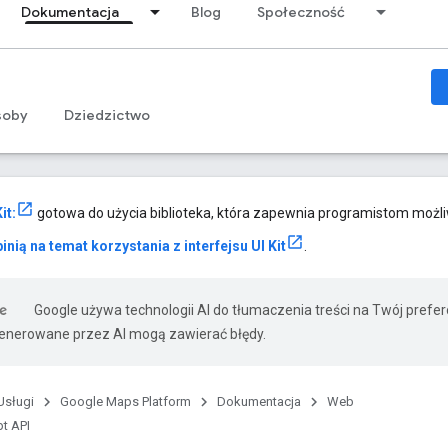
Dokumentacja
Blog
Społeczność
soby
Dziedzictwo
it:
gotowa do użycia biblioteka, która zapewnia programistom możl
inią na temat korzystania z interfejsu UI Kit
.
Google używa technologii AI do tłumaczenia treści na Twój prefe
nerowane przez AI mogą zawierać błędy.
Usługi
Google Maps Platform
Dokumentacja
Web
t API