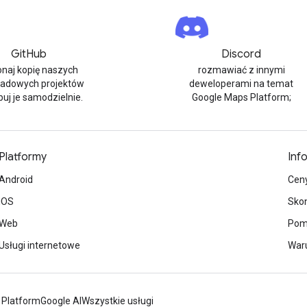
GitHub
Discord
naj kopię naszych
rozmawiać z innymi
ładowych projektów
deweloperami na temat
buj je samodzielnie.
Google Maps Platform;
Platformy
Inf
Android
Cen
iOS
Skon
Web
Pom
Usługi internetowe
Waru
 Platform
Google AI
Wszystkie usługi