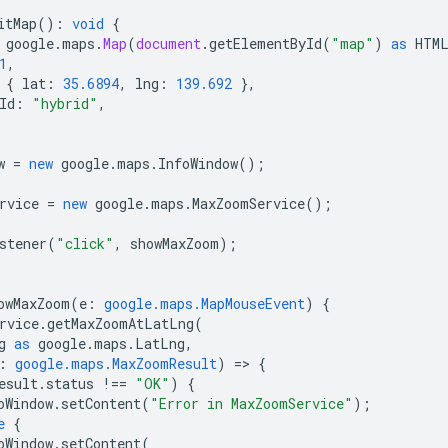
itMap
()
:
void
{
google
.
maps
.
Map
(
document
.
getElementById
(
"map"
)
as
HTM
1
,
{
lat
:
35.6894
,
lng
:
139.692
},
Id
:
"hybrid"
,
w
=
new
google
.
maps
.
InfoWindow
();
rvice
=
new
google
.
maps
.
MaxZoomService
();
stener
(
"click"
,
showMaxZoom
);
owMaxZoom
(
e
:
google.maps.MapMouseEvent
)
{
rvice
.
getMaxZoomAtLatLng
(
g
as
google
.
maps
.
LatLng
,
:
google.maps.MaxZoomResult
)
=
>
{
esult
.
status
!==
"OK"
)
{
oWindow
.
setContent
(
"Error in MaxZoomService"
);
e
{
oWindow
.
setContent
(