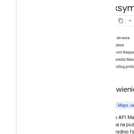
Script API
Maksyma
Obsługa błędów
Rozwiązywanie problemów
Samouczki
Na tej stronie
Dodawanie mapy Google
z oznacznikami za pomocą kodu
Omówienie
HTML
MaxZoom Reque
Dodawanie znacznika na mapie
Odpowiedzi Ma
Google za pomocą Java
Scriptu
Wypróbuj pró
Dodawanie mapy Google do aplikacji
React
Pokaż bieżącą lokalizację
znaczniki klastra
,
Omówieni
Pojęcia
Zobacz też: Maps Ja
Obsługa wersji
Lokalizacja
Interfejs API M
Sprawdzone metody
dostępna na poz
Type
Script
bezpośrednio fo