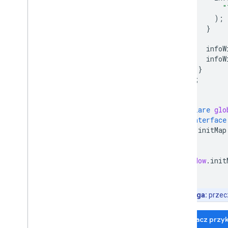
"
Przegląd
);
Wypróbuj wersję demonstracyjną
}
Rozpocznij
Weryfikowanie adresu
infoW
Podstawowe odpowiedzi
infoW
}
Obsługa odpowiedzi weryfikacyjnej
);
Obsługa adresów w Stanach
}
Zjednoczonych
Zasięg w krajach i regionach
declare
glo
interface
Rysuj na mapie
initMap
Przegląd
}
}
Okna informacyjne
window
.
init
Kształty i linie
Symbole
Funkcje Web
GL
Uwaga:
przec
Wizualizacje danych w Deck
.
gl
Nakładki na teren
Zobacz przy
Nakładki niestandardowe