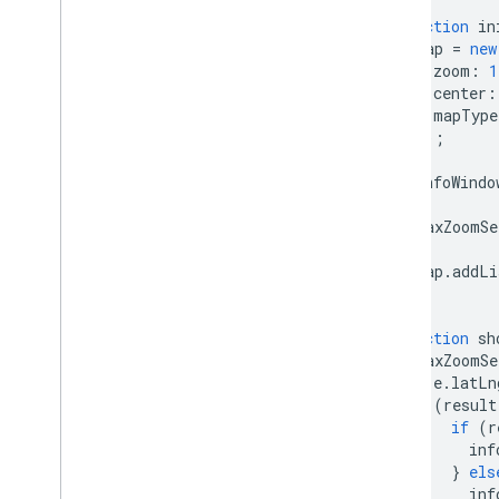
znaczników
function
in
Markery (starsza wersja)
map
=
new
zoom
:
1
Praca z miejscami
center
:
mapType
Przegląd
});
Miejsca (nowość)
Pakiet UI do Miejsc
infoWindo
Przewodniki po miejscach
maxZoomSe
Praca z trasami
map
.
addLi
Przegląd
}
Rozpocznij
Wypróbuj wersję demonstracyjną
function
sh
Klasa trasy
maxZoomSe
e
.
latLn
Klasa Route
Matrix
(
result
Przewodniki po migracji
if
(
r
Zasoby
inf
}
els
Weryfikacja adresu
inf