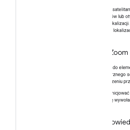
Obietnice
Zdjęcia satelit
obszarów lub ot
Mapa podstawowa
danej lokalizacji
Dodawanie mapy Google do strony
internetowej
w danej lokaliza
Mapowanie zdarzeń
Elementy sterujące mapą
Sterowanie powiększeniem i
Max
Zoom 
przesunięciem
Typ renderowania (rastrowy
i wektorowy)
Dostęp do elem
Typy map
zewnętrznego s
Schemat kolorów mapy
zakończeniu prz
Współrzędne mapy i kafelków
Aby zainicjować
Dostosowywanie map
i funkcję wywoł
Korzystanie z Map 3D
Przegląd
Odpowied
Rozpocznij
Pojęcia