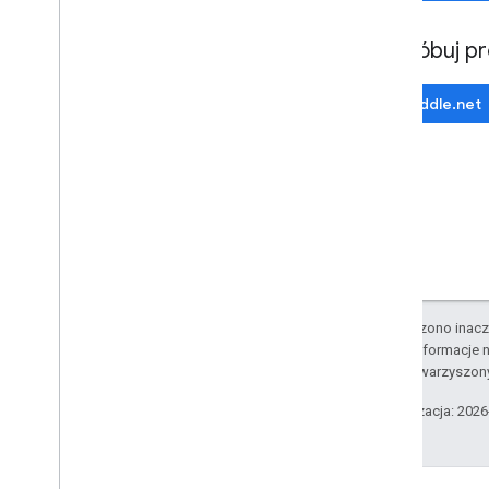
Dodawanie niestandardowej legendy
Wypróbuj p
Wyświetl dane
Przegląd
JSFiddle.net
Stylizacja zbiorów danych na
podstawie danych
Stylizacja granic na podstawie danych
KML
Geo
JSON
Warstwa danych
Mapa termiczna (wycofana)
Warstwy Natężenie ruchu
,
Transport
publiczny i Rower
O ile nie stwierdzono inacze
Szczegółowe informacje n
Usługi
podmiotów stowarzyszon
Wysokość względna
Ostatnia aktualizacja: 202
Geokodowanie
Obraz w maksymalnym powiększeniu
Street View