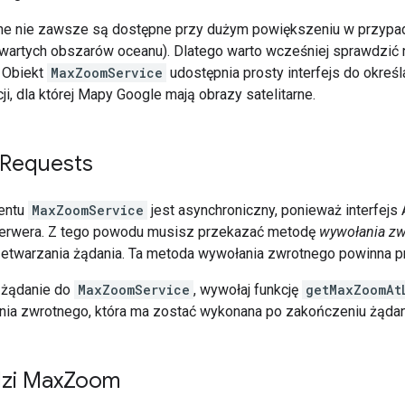
arne nie zawsze są dostępne przy dużym powiększeniu w przypadk
wartych obszarów oceanu). Dlatego warto wcześniej sprawdzić
. Obiekt
MaxZoomService
udostępnia prosty interfejs do okre
cji, dla której Mapy Google mają obrazy satelitarne.
Requests
entu
MaxZoomService
jest asynchroniczny, ponieważ interfej
erwera. Z tego powodu musisz przekazać metodę
wywołania z
etwarzania żądania. Ta metoda wywołania zwrotnego powinna p
 żądanie do
MaxZoomService
, wywołaj funkcję
getMaxZoomAt
ania zwrotnego, która ma zostać wykonana po zakończeniu żądan
zi Max
Zoom