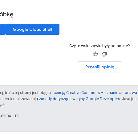
róbkę
Google Cloud Shell
Czy te wskazówki były pomocne?
Prześlij opinię
j, treść tej strony jest objęta
licencją Creative Commons – uznanie autorstwa 
a ten temat zawierają
zasady dotyczące witryny Google Developers
. Java je
ych.
6-02-04 UTC.