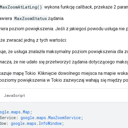
MaxZoomAtLatLng()
wykona funkcję
callback
, przekaże 2 para
awiera
MaxZoomStatus
żądania.
era poziom powiększenia. Jeśli z jakiegoś powodu usługa nie p
e zwracać jedną z tych wartości:
je, że usługa znalazła maksymalny poziom powiększenia dla zdj
acza, że nie udało się przetworzyć żądania dotyczącego mak
kazuje mapę Tokio. Kliknięcie dowolnego miejsca na mapie ws
(poziomy powiększenia w Tokio zazwyczaj wahają się między po
JavaScript
ogle.maps.Map
;
Service
:
google.maps.MaxZoomService
;
dow
:
google.maps.InfoWindow
;