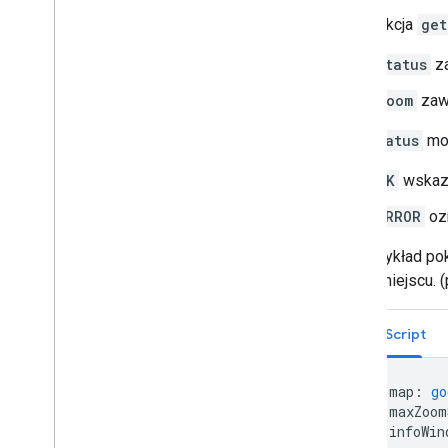
Podstawowa mapa 3D
Gdy funkcja
get
Znaczniki
status
z
Rysuj na mapie
Zasoby
zoom
zawi
Znaczniki
Kod
status
moż
Przegląd
OK
wskazu
Rozpocznij
Dodawanie znacznika do mapy
ERROR
ozn
Podstawowe dostosowywanie
znaczników
Ten przykład po
Tworzenie znaczników z grafiką
w tym miejscu. 
Tworzenie znaczników za pomocą
kodu HTML i CSS
TypeScript
kontrolować zachowanie podczas
kolizji
,
wysokość i widoczność;
Ułatwianie klikania i dostępu do
let
map
:
go
znaczników
let
maxZoom
Umożliwienie przeciągania znaczników
let
infoWin
Migracja do zaawansowanych