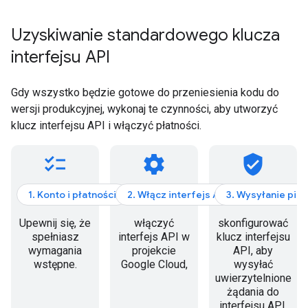
Uzyskiwanie standardowego klucza
interfejsu API
Gdy wszystko będzie gotowe do przeniesienia kodu do
wersji produkcyjnej, wykonaj te czynności, aby utworzyć
klucz interfejsu API i włączyć płatności.
checklist
settings
verified_user
1. Konto i płatności
2. Włącz interfejs API
3. Wysyłanie pie
Upewnij się, że
włączyć
skonfigurować
spełniasz
interfejs API w
klucz interfejsu
wymagania
projekcie
API, aby
wstępne.
Google Cloud,
wysyłać
uwierzytelnione
żądania do
interfejsu API,