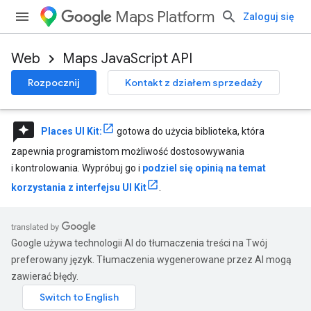
Maps Platform
Zaloguj się
Web
Maps JavaScript API
Rozpocznij
Kontakt z działem sprzedaży
reviews
Places UI Kit:
gotowa do użycia biblioteka, która
zapewnia programistom możliwość dostosowywania
i kontrolowania. Wypróbuj go i
podziel się opinią na temat
korzystania z interfejsu UI Kit
.
Google używa technologii AI do tłumaczenia treści na Twój
preferowany język. Tłumaczenia wygenerowane przez AI mogą
zawierać błędy.