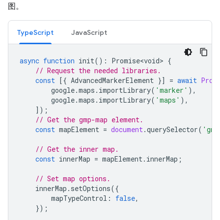
图。
TypeScript
JavaScript
async
function
init
()
:
Promise<void>
{
// Request the needed libraries.
const
[{
AdvancedMarkerElement
}]
=
await
Prom
google
.
maps
.
importLibrary
(
'marker'
),
google
.
maps
.
importLibrary
(
'maps'
),
]);
// Get the gmp-map element.
const
mapElement
=
document
.
querySelector
(
'gmp
// Get the inner map.
const
innerMap
=
mapElement
.
innerMap
;
// Set map options.
innerMap
.
setOptions
({
mapTypeControl
:
false
,
});