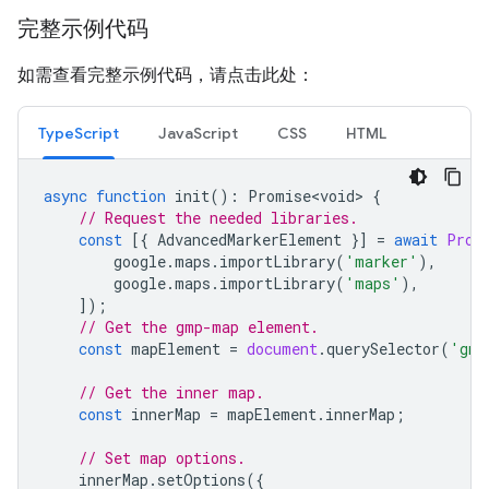
完整示例代码
如需查看完整示例代码，请点击此处：
TypeScript
JavaScript
CSS
HTML
async
function
init
()
:
Promise<void>
{
// Request the needed libraries.
const
[{
AdvancedMarkerElement
}]
=
await
Prom
google
.
maps
.
importLibrary
(
'marker'
),
google
.
maps
.
importLibrary
(
'maps'
),
]);
// Get the gmp-map element.
const
mapElement
=
document
.
querySelector
(
'gmp
// Get the inner map.
const
innerMap
=
mapElement
.
innerMap
;
// Set map options.
innerMap
.
setOptions
({