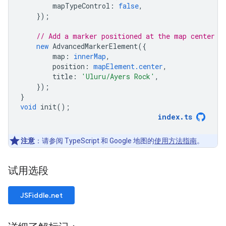
mapTypeControl
:
false
,
});
// Add a marker positioned at the map center (
new
AdvancedMarkerElement
({
map
:
innerMap
,
position
:
mapElement.center
,
title
:
'Uluru/Ayers Rock'
,
});
}
void
init
();
index
.
ts
注意
：请参阅 TypeScript 和 Google 地图的
使用方法指南
。
试用选段
JSFiddle.net