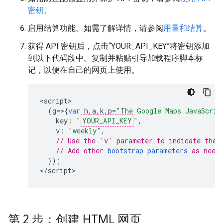
密钥
。
启用结算功能。如需了解详情，请参阅
用量和结算
。
获得 API 密钥后，点击“YOUR_API_KEY”将密钥添加
到以下代码段中。复制并粘贴引导加载程序脚本标
记，以便在自己的网页上使用。
<
script
(
g
=>{
var
h
,
a
,
k
,
p
=
"The Google Maps JavaScrip
key
:
"
YOUR_API_KEY
"
,
v
:
"weekly"
,
// Use the 'v' parameter to indicate the 
// Add other 
bootstrap parameters
 as need
});
<
/script
>
第 2 步：创建 HTML 网页