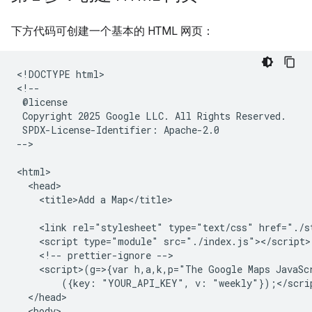
下方代码可创建一个基本的 HTML 网页：
<!DOCTYPE html>

<!--

 @license

 Copyright 2025 Google LLC. All Rights Reserved.

 SPDX-License-Identifier: Apache-2.0

-->

<html>

  <head>

    <title>Add a Map</title>

    <link rel="stylesheet" type="text/css" href="./st
    <script type="module" src="./index.js"></script>

    <!-- prettier-ignore -->

    <script>(g=>{var h,a,k,p="The Google Maps JavaS
        ({key: "YOUR_API_KEY", v: "weekly"});</scrip
  </head>

  <body>
