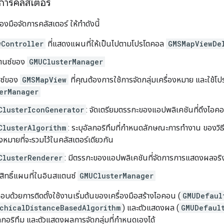
ดการคลัสเตอร์
องมือจัดการคลัสเตอร์ ให้ทำดังนี้
wController
ที่แสดงแผนที่ให้เป็นไปตามโปรโตคอล
GMSMapViewDe
แตนซ์ของ
GMUClusterManager
นซ์ของ
GMSMapView
ที่คุณต้องการใช้การจัดกลุ่มเครื่องหมาย และใช้โ
erManager
ClusterIconGenerator
: จัดเตรียมตรรกะของแอปพลิเคชันที่ดึงไอคอน
ClusterAlgorithm
: ระบุอัลกอริทึมที่กำหนดลักษณะการทำงาน ของวิธีจ
องหมายที่จะรวมไว้ในคลัสเตอร์เดียวกัน
ClusterRenderer
: มีตรรกะของแอปพลิเคชันที่จัดการการแสดงผลจร
อบสิทธิ์แผนที่ในอินสแตนซ์
GMUClusterManager
ะกอบด้วยการติดตั้งใช้งานเริ่มต้นของเครื่องมือสร้างไอคอน (
GMUDefaul
chicalDistanceBasedAlgorithm
) และตัวแสดงผล (
GMUDefaul
ลกอริทึม และตัวแสดงผลการจัดกลุ่มที่กำหนดเองได้