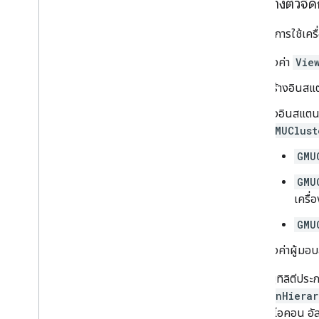
การสร้างตัวจั
หากต้องการใช้เครื่
ตั้งค่า
Vie
สร้างอินส
ส่งอินสแต
GMUClust
GMU
GMU
เครื่
GMU
ตั้งค่าผู้ม
ไลบรารียูทิลิตีปร
(
GMUNonHierar
มือสร้างไอคอน อั