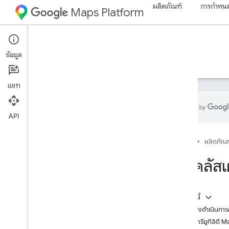
ผลิตภัณฑ์
การกำหนด
Maps Platform
iOS
Maps SDK for iOS
ข้อมูล
คำแนะนำ
ข้อมูลอ้างอิง
ตัวอย่าง
ทรัพยากร
แชท
API
Maps SDK สำหรับ i
OS
หน้าแรก
ผลิตภัณฑ
ภาพรวม
การคลัสเ
ตั้งค่า
ตั้งค่า Maps SDK สำหรับ i
OS
สร้างโปรเจ็กต์ Xcode
ในหน้านี้
รุ่น
สิ่งที่ต้องดำเนินก
ไลบรารียูทิลิตี