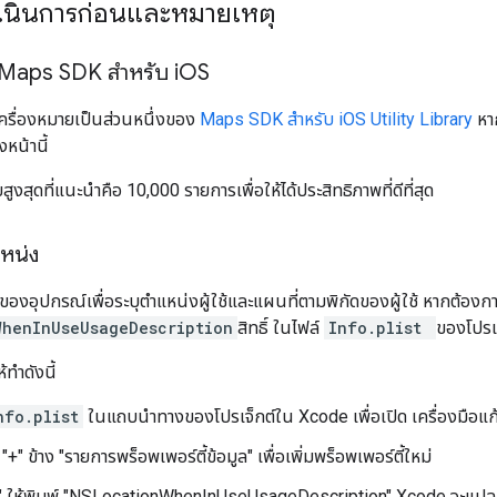
ดำเนินการก่อนและหมายเหตุ
ตี Maps SDK สำหรับ i
OS
่มเครื่องหมายเป็นส่วนหนึ่งของ
Maps SDK สำหรับ iOS Utility Library
หาก
งหน้านี้
งสุดที่แนะนำคือ 10,000 รายการเพื่อให้ได้ประสิทธิภาพที่ดีที่สุด
แหน่ง
S ของอุปกรณ์เพื่อระบุตำแหน่งผู้ใช้และแผนที่ตามพิกัดของผู้ใช้ หากต้องกา
WhenInUseUsageDescription
สิทธิ์ ในไฟล์
Info.plist
ของโปรเจ
้ทำดังนี้
nfo.plist
ในแถบนำทางของโปรเจ็กต์ใน Xcode เพื่อเปิด เครื่องมือแก้
+" ข้าง "รายการพร็อพเพอร์ตี้ข้อมูล" เพื่อเพิ่มพร็อพเพอร์ตี้ใหม่
ย์" ให้พิมพ์ "NSLocationWhenInUseUsageDescription" Xcode จะแปลเ