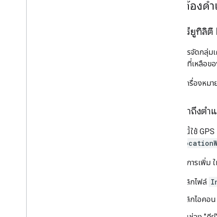
สิ่งที่ต้อง
ไลบรารียูทิลิ
ยูทิลิตีการจัดกลุ
อ่านส่วนที่เหลือขอ
จำนวนเครื่องหมายสู
สิทธิ์เข้าถึงตำ
ตัวอย่างนี้ใช้ GP
ใน
NSLocation
หากต้องการเพิ่ม ให
คลิกไฟล์
I
คลิกไอคอน "
ในช่อง "คี