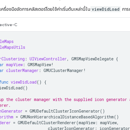
เครื่องมือจัดการคลัสเตอร์โดยใช้ค่าเริ่มต้นเหล่านี้ใน
viewDidLoad
การเ
ective-C
leMaps
leMapsUtils
rClustering
:
UIViewController
,
GMSMapViewDelegate
{
ar
mapView
:
GMSMapView
!
ar
clusterManager
:
GMUClusterManager
!
func
viewDidLoad
()
{
iewDidLoad
()
up the cluster manager with the supplied icon generator 
erer.
nGenerator
=
GMUDefaultClusterIconGenerator
()
orithm
=
GMUNonHierarchicalDistanceBasedAlgorithm
()
derer
=
GMUDefaultClusterRenderer
(
mapView
:
mapView
,
clusterIconGenerator
:
iconGenerator