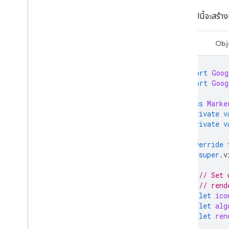
โค้ดต่อไปนี้จะสร้าง
Swift
Obj
import
Goog
import
Goog
class
Marke
private
v
private
v
override
super
.
v
// Set 
// rend
let
ico
let
alg
let
ren