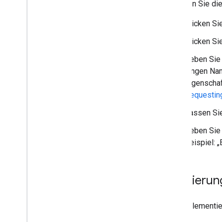
So fügen Sie di
Klicken Si
Klicken Si
Geben Sie 
langen Nam
Eigenschaf
Requesting
Lassen Sie 
Geben Sie 
Beispiel: 
Markierun
Die Implementie