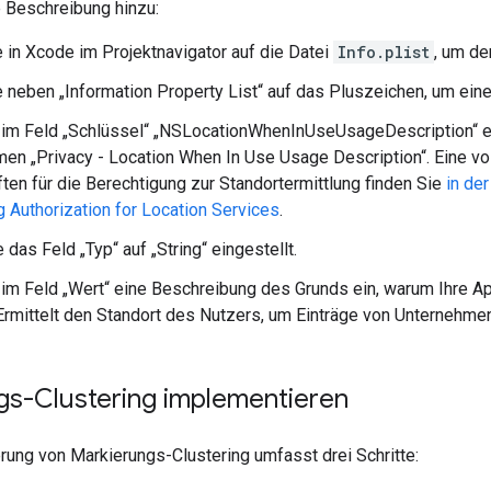
e Beschreibung hinzu:
e in Xcode im Projektnavigator auf die Datei
Info.plist
, um de
e neben „Information Property List“ auf das Pluszeichen, um ein
im Feld „Schlüssel“ „NSLocationWhenInUseUsageDescription“ ei
en „Privacy - Location When In Use Usage Description“. Eine vo
ten für die Berechtigung zur Standortermittlung finden Sie
in de
 Authorization for Location Services
.
das Feld „Typ“ auf „String“ eingestellt.
im Feld „Wert“ eine Beschreibung des Grunds ein, warum Ihre Ap
„Ermittelt den Standort des Nutzers, um Einträge von Unternehmen
gs-Clustering implementieren
rung von Markierungs-Clustering umfasst drei Schritte: