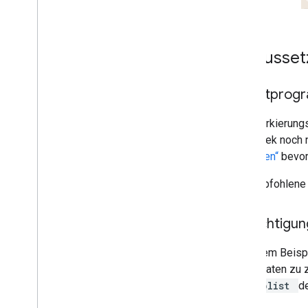
Vorausset
Dienstprogr
Das Markierungs
Bibliothek noch 
einrichten“
bevor
Die empfohlene 
Berechtigun
In diesem Beisp
Koordinaten zu 
Info.plist
d