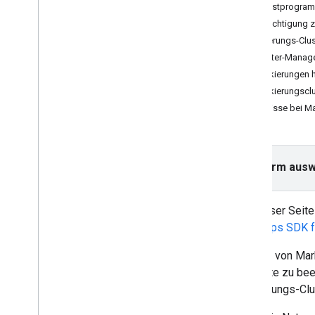
Anleitungen
Dienstprogram
Karte mit Markierung hinzufügen
Berechtigung z
Aktuellen Ort auswählen
Markierungs-Clus
Cluster-Manage
Karte erstellen
Markierungen 
Karte hinzufügen
Markierungsclu
Karte konfigurieren
Ereignisse bei Ma
Karten- und Kachelkoordinaten
Unternehmen und andere POIs
Street View
Plattform ausw
Google Maps starten
Karten anpassen
Auf dieser Seit
Mit der Karte interagieren
das Maps SDK f
Kamera und Ansicht
Mithilfe von Mar
Steuerelemente und Touch-Gesten
der Karte zu be
Ereignisse
Markierungs-Cl
Standortdaten
Umgekehrte Geocodierung