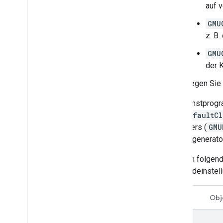
auf 
GMU
z. B
GMU
der K
Legen Sie 
Die Dienstprogr
(
GMUDefaultCl
Renderers (
GMU
Symbolgenerator,
Mit dem folgen
Standardeinstell
Swift
Obj