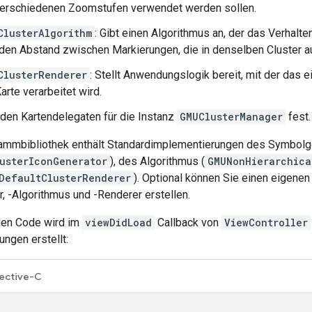
verschiedenen Zoomstufen verwendet werden sollen.
ClusterAlgorithm
: Gibt einen Algorithmus an, der das Verhal
. den Abstand zwischen Markierungen, die in denselben Cluster
ClusterRenderer
: Stellt Anwendungslogik bereit, mit der das 
arte verarbeitet wird.
den Kartendelegaten für die Instanz
GMUClusterManager
fest.
ammbibliothek enthält Standardimplementierungen des Symbolg
usterIconGenerator
), des Algorithmus (
GMUNonHierarchica
DefaultClusterRenderer
). Optional können Sie einen eigenen
 -Algorithmus und -Renderer erstellen.
den Code wird im
viewDidLoad
Callback von
ViewController
ungen erstellt:
ective-C