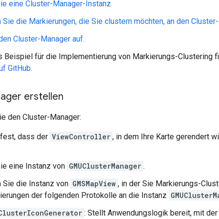
Sie eine Cluster-Manager-Instanz.
Sie die Markierungen, die Sie clustern möchten, an den Cluster
den Cluster-Manager auf.
s Beispiel für die Implementierung von Markierungs-Clustering f
uf GitHub
.
ager erstellen
e den Cluster-Manager:
fest, dass der
ViewController
, in dem Ihre Karte gerendert w
Sie eine Instanz von
GMUClusterManager
.
 Sie die Instanz von
GMSMapView
, in der Sie Markierungs-Clu
erungen der folgenden Protokolle an die Instanz
GMUClusterM
ClusterIconGenerator
: Stellt Anwendungslogik bereit, mit d