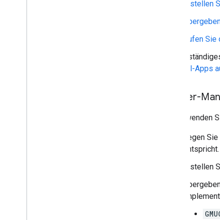
Erstellen 
Übergeben 
Rufen Sie 
Ein vollständige
Beispiel-Apps a
Cluster-Man
So verwenden Si
Legen Sie 
entspricht.
Erstellen 
Übergeben
Implementi
GMU