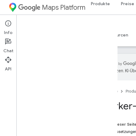
Produkte
Preise
Maps Platform
iOS
Maps SDK for iOS
Info
Leitfäden
Referenzen
Beispiele
Ressourcen
Chat
API
übersetzen. KI-Üb
Maps SDK for i
OS
Übersicht
Startseite
Produ
Einrichtung
Marker-
Maps SDK for i
OS einrichten
Xcode-Projekt einrichten
Versionen
Auf dieser Seit
Voraussetzungen