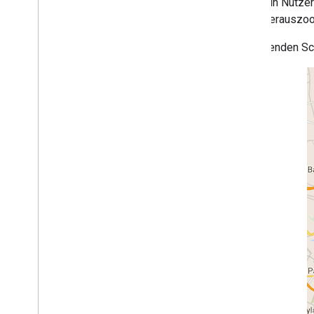
Wenn ein Nutzer
Beim Herauszoom
Auf Karten zeichnen
Markierungen
Im folgenden Sc
Erweiterte Markierungen
Markierungsereignisse und Gesten
Infofenster
Formen
Boden-Overlays
Kachelebenen
Open-Source-Bibliotheken
Dienstprogrammbibliothek
Übersicht
Einrichtung und Demo
Markierungscluster
Quadtree
KML
Geo
JSON
Heatmap