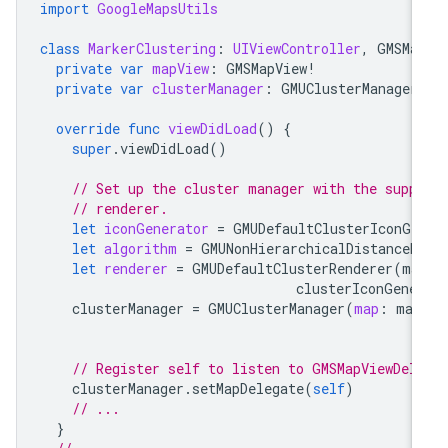
import
GoogleMapsUtils
class
MarkerClustering
:
UIViewController
,
GMSMa
private
var
mapView
:
GMSMapView
!
private
var
clusterManager
:
GMUClusterManager
override
func
viewDidLoad
()
{
super
.
viewDidLoad
()
// Set up the cluster manager with the supp
// renderer.
let
iconGenerator
=
GMUDefaultClusterIconGe
let
algorithm
=
GMUNonHierarchicalDistanceB
let
renderer
=
GMUDefaultClusterRenderer
(
ma
clusterIconGene
clusterManager
=
GMUClusterManager
(
map
:
map
// Register self to listen to GMSMapViewDel
clusterManager
.
setMapDelegate
(
self
)
// ...
}