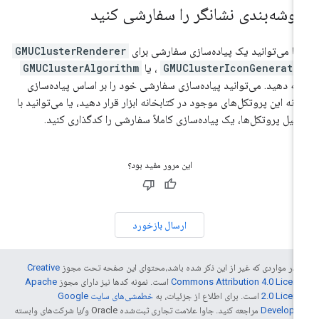
وشه‌بندی نشانگر را سفارشی کنید
ا می‌توانید یک پیاده‌سازی سفارشی برای
GMUClusterRenderer
GMUClusterIconGenerato
،
یا
GMUClusterAlgorithm
ائه دهید. می‌توانید پیاده‌سازی سفارشی خود را بر اساس پیاده‌سازی
ونه این پروتکل‌های موجود در کتابخانه ابزار قرار دهید، یا می‌توانید با
میل پروتکل‌ها، یک پیاده‌سازی کاملاً سفارشی را کدگذاری کنید.
این مرور مفید بود؟
ارسال بازخورد
 در مواردی که غیر از این ذکر شده باشد،‌محتوای این صفحه تحت مجوز
Creative
Commons Attribution 4.0 Licen
است. نمونه کدها نیز دارای مجوز
Apache
2.0 Licen
است. برای اطلاع از جزئیات، به
خطمشی‌های سایت Google
Develope‏
مراجعه کنید. جاوا علامت تجاری ثبت‌شده Oracle و/یا شرکت‌های وابسته