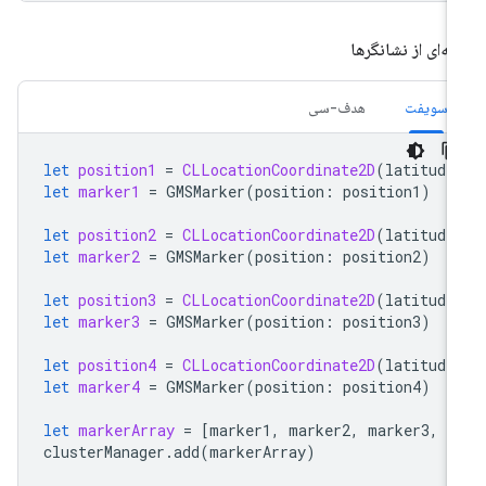
ایه‌ای از نشانگرها
سویفت
هدف-سی
let
position1
=
CLLocationCoordinate2D
(
latitude
let
marker1
=
GMSMarker
(
position
:
position1
)
let
position2
=
CLLocationCoordinate2D
(
latitude
let
marker2
=
GMSMarker
(
position
:
position2
)
let
position3
=
CLLocationCoordinate2D
(
latitude
let
marker3
=
GMSMarker
(
position
:
position3
)
let
position4
=
CLLocationCoordinate2D
(
latitude
let
marker4
=
GMSMarker
(
position
:
position4
)
let
markerArray
=
[
marker1
,
marker2
,
marker3
,
m
clusterManager
.
add
(
markerArray
)