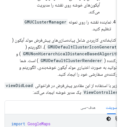
آیکون‌های خوشه روی نقشه را مدیریت
می‌کند.
نماینده نقشه را روی نمونه
GMUClusterManager
تنظیم کنید.
ن کتابخانه‌ی کاربردی شامل پیاده‌سازی‌های پیش‌فرض مولد آیکون (
GMUDefaultClusterIconGenerato
)، الگوریتم (
GMUNonHierarchicalDistanceBasedAlgorith
) و
درکننده (
GMUDefaultClusterRenderer
) است. شما
‌توانید به صورت اختیاری مولد آیکون خوشه‌بندی، الگوریتم و
درکننده‌ی سفارشی خود را ایجاد کنید.
 زیر با استفاده از این مقادیر پیش‌فرض در فراخوانی
viewDidLoad
ViewController
یک مدیر خوشه ایجاد می‌کند:
سویفت
هدف-سی
import
GoogleMaps