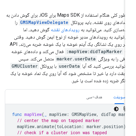
به طور کلی هنگام استفاده از Maps SDK برای iOS، برای گوش دادن به
یدادهای روی نقشه، باید پروتکل
GMSMapViewDelegate
را
اده‌سازی کنید. می‌توانید به
رویدادهای نقشه
گوش دهید، اما
ی‌توانید به رویدادهای مدیر خوشه از نوع ایمن گوش دهید. وقتی
کاربر روی یک نشانگر، یک آیتم خوشه یا یک خوشه ضربه می‌زند، API
بع
mapView:didTapMarker:
فعال می‌کند و داده‌های خوشه
افی را به ویژگی
marker.userData
متصل می‌کند. سپس
‌توانید بررسی کنید که آیا
userData
با پروتکل
GMUCluster
ابقت دارد یا خیر تا مشخص شود که آیا روی یک نماد خوشه یا یک
انگر ضربه زده شده است یا خیر.
سویفت
هدف-سی
func
mapView
(
_
mapView
:
GMSMapView
,
didTap
mark
// center the map on tapped marker
mapView
.
animate
(
toLocation
:
marker
.
position
)
// check if a cluster icon was tapped