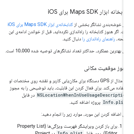
بخانه ابزار Maps SDK برای i
OS
زار خوشه‌بندی نشانگر بخشی از
کتابخانه‌ی ابزار Maps SDK برای iOS
ت. اگر هنوز کتابخانه را راه‌اندازی نکرده‌اید، قبل از خواندن ادامه‌ی این
فحه،
راهنمای راه‌اندازی را
دنبال کنید.
ای بهترین عملکرد، حداکثر تعداد نشانگرهای توصیه شده 10،000 است.
جوز موقعیت مکانی
این مثال از GPS دستگاه برای مکان‌یابی کاربر و نقشه روی مختصات او
تفاده می‌کند. برای فعال کردن این قابلیت، باید توضیحی را به مجوز
NSLocationWhenInUseUsageDescriptio
در فایل
Info.plis
پروژه اضافه کنید.
ای اضافه کردن این مورد، موارد زیر را انجام دهید:
برای باز کردن ویرایشگر فهرست ویژگی‌ها (Property List
Editor)، روی فایل
Info.plist
در Project