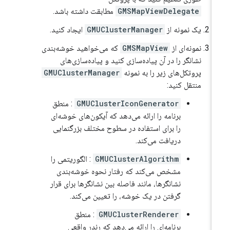
GMSMapViewDelegate
مطابقت داشته باشد.
یک نمونه از
GMUClusterManager
ایجاد کنید.
نمونه‌ای از
GMSMapView
که می‌خواهید خوشه‌بندی
نشانگر را در آن پیاده‌سازی کنید و پیاده‌سازی‌های
پروتکل‌های زیر را به نمونه
GMUClusterManager
منتقل کنید:
GMUClusterIconGenerator
: منطق
برنامه را ارائه می‌دهد که آیکون‌های خوشه‌ای
را برای استفاده در سطوح مختلف بزرگنمایی
دریافت می‌کند.
GMUClusterAlgorithm
: الگوریتمی را
مشخص می‌کند که رفتار نحوه خوشه‌بندی
نشانگرها، مانند فاصله بین نشانگرها برای قرار
گرفتن در یک خوشه، را تعیین می‌کند.
GMUClusterRenderer
: منطق
برنامه‌ای را ارائه می‌دهد که رندر واقعی