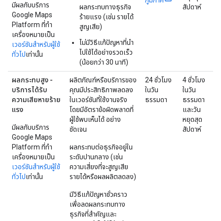
มีผลกับบริการ
ผลกระทบทางธุรกิจ
สัปดาห์
Google Maps
ร้ายแรง (เช่น รายได้
Platform ที่ทำ
สูญเสีย)
เครื่องหมายเป็น
ไม่มีวิธีแก้ปัญหาที่นำ
เวอร์ชันสำหรับผู้ใช้
ไปใช้ได้อย่างรวดเร็ว
ทั่วไป
เท่านั้น
(น้อยกว่า 30 นาที)
ผลกระทบสูง -
ผลิตภัณฑ์หรือบริการของ
24 ชั่วโมง
4 ชั่วโมง
บริการได้รับ
คุณมีประสิทธิภาพลดลง
ในวัน
ในวัน
ความเสียหายร้าย
ในเวอร์ชันที่ใช้งานจริง
ธรรมดา
ธรรมดา
แรง
โดยมีอัตราข้อผิดพลาดที่
และวัน
ผู้ใช้พบเห็นได้ อย่าง
หยุดสุด
มีผลกับบริการ
ชัดเจน
สัปดาห์
Google Maps
Platform ที่ทำ
ผลกระทบต่อธุรกิจอยู่ใน
เครื่องหมายเป็น
ระดับปานกลาง (เช่น
เวอร์ชันสำหรับผู้ใช้
ความเสี่ยงที่จะสูญเสีย
ทั่วไป
เท่านั้น
รายได้หรือผลผลิตลดลง)
มีวิธีแก้ปัญหาชั่วคราว
เพื่อลดผลกระทบทาง
ธุรกิจที่สำคัญและ