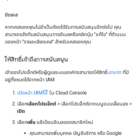
ปิดเคส
หากเคสของคุณไม่จำเป็นต้องได้รับการสนับสนุนอีกต่อไป คุณ
สามารถแจ้งทีมสนับสนุนทางอีเมลหรือคลิกปุ่ม "แก้ไข" ที่ด้านบน
ของหน้า "รายละเอียดเคส" สำหรับเคสของคุณ
ให้สิทธิ์เข้าถึงการสนับสนุน
เจ้าของโปรเจ็กต์หรือผู้ดูแลระบบองค์กรสามารถให้สิทธิ์
บทบาท
ที่มี
อยู่ทั้งหมดได้จากหน้า IAM
เปิดหน้า IAM
ใน Cloud Console
เลือก
เลือกโปรเจ็กต์
> เลือกโปรเจ็กต์จากเมนูแบบเลื่อนลง >
เปิด
เลือก
เพิ่ม
แล้วป้อนอีเมลของสมาชิกใหม่
คุณสามารถเพิ่มบุคคล บัญชีบริการ หรือ Google