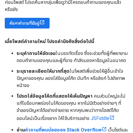
ก่อนโพสต์ โปรดค้นหากลุ่มเพื่อดูว่ามีใครตอบคำถามของคุณแล้ว
หรือยัง
ค้นหาคำถามที่มีอยู่
เมื่อโพสต์คำถามใหม่ โปรดคำนึงถึงสิ่งต่อไปนี้
ระบุคำถามให้ชัดเจน
ในบรรทัดเรื่อง ซึ่งจะช่วยทั้งผู้ที่พยายาม
ตอบคำถามของคุณและผู้ที่อาจ กำลังมองหาข้อมูลในอนาคต
ระบุรายละเอียดให้มากที่สุด
ในโพสต์เพื่อช่วยให้ผู้อื่นเข้าใจ
ปัญหาของคุณ ลองใส่ข้อมูลโค้ด บันทึก หรือลิงก์ ไปยังภาพ
หน้าจอ
โปรดใส่ข้อมูลโค้ดที่แสดงให้เห็นปัญหา
คนส่วนใหญ่จะไม่
แก้ไขข้อบกพร่องในโค้ดของคุณ หากไม่มีตัวอย่างง่ายๆ ที่
จำลองปัญหาได้อย่างง่ายดาย หากคุณพบว่าการโฮสต์โค้ด
ออนไลน์เป็นเรื่องยาก ให้ใช้บริการอย่าง
JSFiddle
อ่าน
คำถามที่พบบ่อยของ Stack Overflow
เว็บไซต์และ