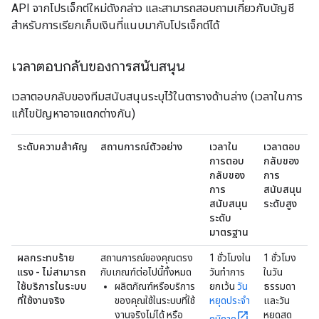
API จากโปรเจ็กต์ใหม่ดังกล่าว และสามารถสอบถามเกี่ยวกับบัญชี
สำหรับการเรียกเก็บเงินที่แนบมากับโปรเจ็กต์ได้
เวลาตอบกลับของการสนับสนุน
เวลาตอบกลับของทีมสนับสนุนระบุไว้ในตารางด้านล่าง (เวลาในการ
แก้ไขปัญหาอาจแตกต่างกัน)
ระดับความสำคัญ
สถานการณ์ตัวอย่าง
เวลาใน
เวลาตอบ
การตอบ
กลับของ
กลับของ
การ
การ
สนับสนุน
สนับสนุน
ระดับสูง
ระดับ
มาตรฐาน
ผลกระทบร้าย
สถานการณ์ของคุณตรง
1 ชั่วโมงใน
1 ชั่วโมง
แรง - ไม่สามารถ
กับเกณฑ์ต่อไปนี้ทั้งหมด
วันทำการ
ในวัน
ใช้บริการในระบบ
ผลิตภัณฑ์หรือบริการ
ยกเว้น
วัน
ธรรมดา
ที่ใช้งานจริง
ของคุณใช้ในระบบที่ใช้
หยุดประจำ
และวัน
งานจริงไม่ได้ หรือ
หยุดสุด
ภูมิภาค