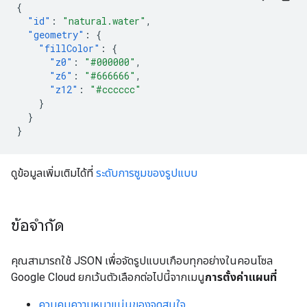
{
"id"
:
"natural.water"
,
"geometry"
:
{
"fillColor"
:
{
"z0"
:
"#000000"
,
"z6"
:
"#666666"
,
"z12"
:
"#cccccc"
}
}
}
ดูข้อมูลเพิ่มเติมได้ที่
ระดับการซูมของรูปแบบ
ข้อจำกัด
คุณสามารถใช้ JSON เพื่อจัดรูปแบบเกือบทุกอย่างในคอนโซล
Google Cloud ยกเว้นตัวเลือกต่อไปนี้จากเมนู
การตั้งค่าแผนที่
ควบคุมความหนาแน่นของจุดสนใจ