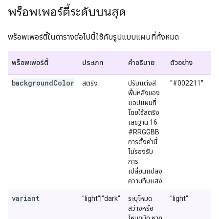
พร็อพเพอร์ตี้ระดับบนสุด
พร็อพเพอร์ตี้ในตารางต่อไปนี้ใช้กับรูปแบบแผนที่ทั้งหมด
พร็อพเพอร์ตี้
ประเภท
คำอธิบาย
ตัวอย่าง
backgroundColor
สตริง
ปรับแต่งสี
"#002211"
พื้นหลังของ
แอปแผนที่
โดยใช้สตริง
เลขฐาน 16
#RRGGBB
การตั้งค่านี้
ไม่รองรับ
การ
เปลี่ยนแปลง
ความทึบแสง
variant
"light"|"dark"
ระบุโหมด
"light"
สว่างหรือ
โหมดมืด หาก