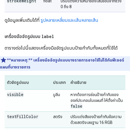
strokeWeight
float
ปรับแต่งความหนาของเส้นขอบจากช่วง
0 ถึง 8
ดูข้อมูลเพิ่มเติมได้ที่
รูปหลายเหลี่ยมและเส้นหลายเส้น
เครื่องมือจัดรูปแบบ
label
ตารางต่อไปนี้แสดงเครื่องมือจัดรูปแบบป้ายกำกับทั้งหมดที่ใช้ได้
**หมายเหตุ:**
เครื่องมือจัดรูปแบบบางรายการอาจใช้ไม่ได้กับฟีเจอร์
แผนที่บางรายการ
ตัวจัดรูปแบบ
ประเภท
คำอธิบาย
visible
บูลีน
หากต้องการซ่อนป้ายกำกับของ
องค์ประกอบในแผนที่ ให้ตั้งค่าเป็น
false
textFillColor
สตริง
ปรับแต่งสีของป้ายกำกับข้อความ
ด้วยสตริงเลขฐาน 16 RGB