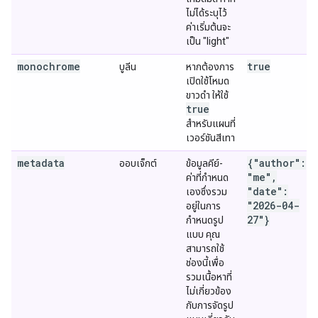
ไม่ได้ระบุไว้
ค่าเริ่มต้นจะ
เป็น "light"
monochrome
true
บูลีน
หากต้องการ
เปิดใช้โหมด
ขาวดำ ให้ใช้
true
สำหรับแผนที่
เวอร์ชันสีเทา
metadata
{"author":
ออบเจ็กต์
ข้อมูลคีย์-
"me",
ค่าที่กำหนด
"date":
เองซึ่งรวม
"2026-04-
อยู่ในการ
27"}
กำหนดรูป
แบบ คุณ
สามารถใช้
ช่องนี้เพื่อ
รวมเนื้อหาที่
ไม่เกี่ยวข้อง
กับการจัดรูป