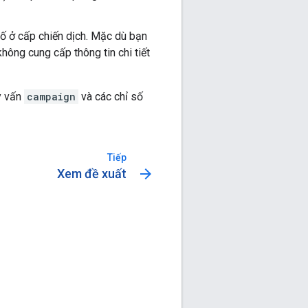
 số ở cấp chiến dịch. Mặc dù bạn
hông cung cấp thông tin chi tiết
uy vấn
campaign
và các chỉ số
Tiếp
arrow_forward
Xem đề xuất