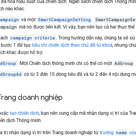
i đa hoá hiệu suất của chiến dịch. Ngân sách chiến dịch Thông mi
ịch nào khác.
ampaign
và một
SmartCampaignSetting
.
SmartCampaignSe
ampaign
mà nó được liên kết. Vì vậy, bạn nên tạo cả hai thực thể
sách
campaign criteria
. Trong hướng dẫn này, chúng ta sẽ s
 bước 1 để tạo
tiêu chí chiến dịch theo chủ đề từ khoá
, nhưng chú
ịch khác được hỗ trợ.
dGroup
. Một Chiến dịch thông minh chỉ có thể có một
AdGroup
dGroupAd
có từ 3 đến 15 dòng tiêu đề và từ 2 đến 4 nội dung mô
n Trang doanh nghiệp
hoặc
tạo chiến dịch
, bạn nên cung cấp mã nhận dạng vị trí của Tr
iến dịch Thông minh.
á trị nhận dạng vị trí trên Trang doanh nghiệp từ
trường
name
của