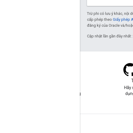
Trừ phi có lưu ý khác, nội
cấp phép theo
Giấy phép 
đăng ký của Oracle và/hoặc 
Cập nhật lần gần đây nhất:
Blog
Hãy truy cập vào blog của
Hãy 
chúng tôi để xem các thông
dụn
báo quan trọng.