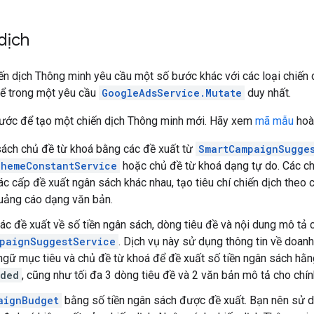
dịch
iến dịch Thông minh yêu cầu một số bước khác với các loại chiến d
hể trong một yêu cầu
GoogleAdsService.Mutate
duy nhất.
bước để tạo một chiến dịch Thông minh mới. Hãy xem
mã mẫu
hoàn
ách chủ đề từ khoá bằng các đề xuất từ
SmartCampaignSugge
hemeConstantService
hoặc chủ đề từ khoá dạng tự do. Các c
các cấp đề xuất ngân sách khác nhau, tạo tiêu chí chiến dịch theo 
uảng cáo dạng văn bản.
các đề xuất về số tiền ngân sách, dòng tiêu đề và nội dung mô tả
paignSuggestService
. Dịch vụ này sử dụng thông tin về doanh 
 ngữ mục tiêu và chủ đề từ khoá để đề xuất số tiền ngân sách hằ
nded
, cũng như tối đa 3 dòng tiêu đề và 2 văn bản mô tả cho chí
aignBudget
bằng số tiền ngân sách được đề xuất. Bạn nên sử 