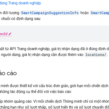
 dùng Trang doanh nghiệp
.
ên đối tượng
SmartCampaignSuggestionInfo
hoặc
SmartCam
 chuỗi có định dạng sau:
onId
ất từ API Trang doanh nghiệp, giá trị nhận dạng đã ở đúng định d
n người dùng, giá trị nhận dạng cần được thêm vào
locations/
.
áo cáo
 minh được thiết kế với cấu trúc đơn giản, giới hạn mỗi chiến dịc
những tác động cụ thể đối với việc báo cáo:
ấp nhóm quảng cáo: Vì mỗi chiến dịch Thông minh chỉ có một nhó
(chẳng hạn như số lượt nhấp, số lượt hiển thị và số lượt chuyển 