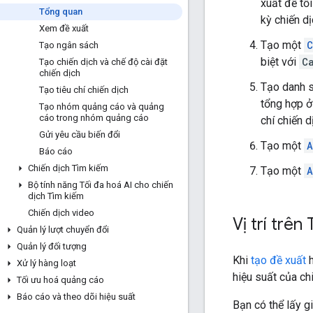
xuất để tố
Tổng quan
kỳ chiến d
Xem đề xuất
Tạo một
C
Tạo ngân sách
biệt với
C
Tạo chiến dịch và chế độ cài đặt
chiến dịch
Tạo danh 
Tạo tiêu chí chiến dịch
tổng hợp ở
Tạo nhóm quảng cáo và quảng
cáo trong nhóm quảng cáo
chí chiến d
Gửi yêu cầu biến đổi
Tạo một
A
Báo cáo
Chiến dịch Tìm kiếm
Tạo một
A
Bộ tính năng Tối đa hoá AI cho chiến
dịch Tìm kiếm
Chiến dịch video
Vị trí trê
Quản lý lượt chuyển đổi
Quản lý đối tượng
Khi
tạo đề xuất
Xử lý hàng loạt
hiệu suất của ch
Tối ưu hoá quảng cáo
Báo cáo và theo dõi hiệu suất
Bạn có thể lấy gi