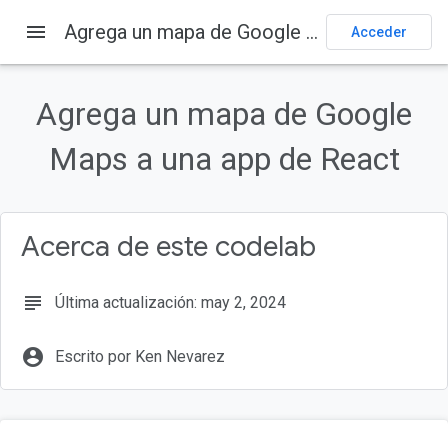
menu
Agrega un mapa de Google Maps a una app de React
Página principal
Productos
Google Maps Platform
Acceder
Documentación
Web
Maps JavaScript API
Enviar comentarios
Agrega un mapa de Google
Maps a una app de React
En esta página
Antes de comenzar
Requisitos previos
Qué aprenderás
Acerca de este codelab
Requisitos
Configura Google Maps Platform
subject
Última actualización: may 2, 2024
account_circle
Escrito por Ken Nevarez