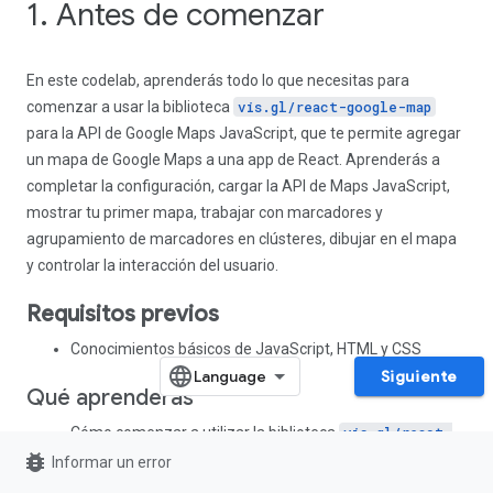
1. Antes de comenzar
En este codelab, aprenderás todo lo que necesitas para
comenzar a usar la biblioteca
vis.gl/react-google-map
para la API de Google Maps JavaScript, que te permite agregar
un mapa de Google Maps a una app de React. Aprenderás a
completar la configuración, cargar la API de Maps JavaScript,
mostrar tu primer mapa, trabajar con marcadores y
agrupamiento de marcadores en clústeres, dibujar en el mapa
y controlar la interacción del usuario.
Requisitos previos
Conocimientos básicos de JavaScript, HTML y CSS
Siguiente
Qué aprenderás
Cómo comenzar a utilizar la biblioteca
vis.gl/react-
bug_report
google-map
para Google Maps Platform
Informar un error