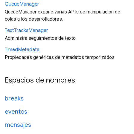
Queue
Manager
QueueManager expone varias APIs de manipulación de
colas a los desarrolladores.
Text
Tracks
Manager
Administra seguimientos de texto.
Timed
Metadata
Propiedades genéricas de metadatos temporizados
Espacios de nombres
breaks
eventos
mensajes