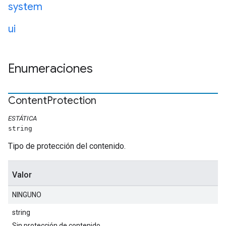
system
ui
Enumeraciones
Content
Protection
ESTÁTICA
string
Tipo de protección del contenido.
Valor
NINGUNO
string
Sin protección de contenido.