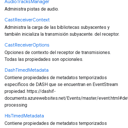
Audio
Tracks
Manager
Administra pistas de audio.
Cast
Receiver
Context
Administra la carga de las bibliotecas subyacentes y
también inicializa la transmisión subyacente. del receptor.
Cast
Receiver
Options
Opciones de contexto del receptor de transmisiones.
Todas las propiedades son opcionales.
Dash
Timed
Metadata
Contiene propiedades de metadatos temporizados
específicos de DASH que se encuentran en EventStream
propiedad. https://dashif-
documents.azurewebsites.net/Events/master/event.html#det
processing
Hls
Timed
Metadata
Contiene propiedades de metadatos temporizados