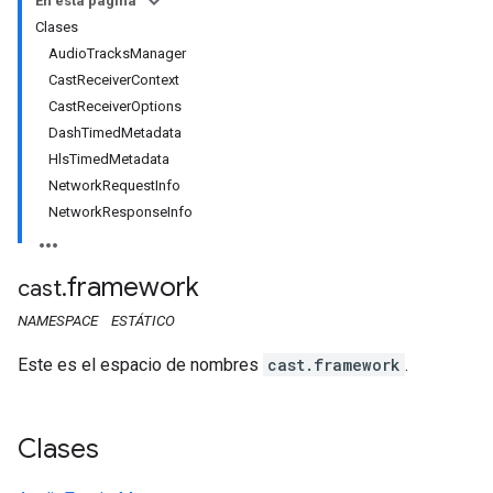
En esta página
Clases
AudioTracksManager
CastReceiverContext
CastReceiverOptions
DashTimedMetadata
HlsTimedMetadata
NetworkRequestInfo
NetworkResponseInfo
framework
cast
.
NAMESPACE
ESTÁTICO
Este es el espacio de nombres
cast.framework
.
Clases