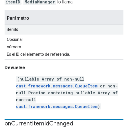
itemID
.
MediaManager
lo llama.
Parámetro
itemId
Opcional
número
Es el ID del elemento de referencia.
Devuelve
(nullable Array of non-null
cast.framework.messages.QueueItem
or non-
null Promise containing nullable Array of
non-null
cast.framework.messages.QueueItem
)
on
Current
Item
Id
Changed