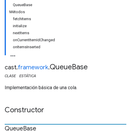
QueueBase
Métodos
fetchItems
initialize
nextItems
onCurrentItemIdChanged
onItemsInserted
Queue
Base
cast
.
framework
.
CLASE
ESTÁTICA
Implementación básica de una cola.
Constructor
Queue
Base