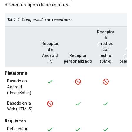
diferentes tipos de receptores.
Tabla 2: Comparación de receptores
Receptor
de
Receptor
medios
de
con
Re
Android
Receptor
estilo
mul
TV
personalizado
(SMR)
prede
Plataforma
Basado en
Android
(Java/Kotlin)
Basado en la
Web (HTML5)
Requisitos
Debe estar