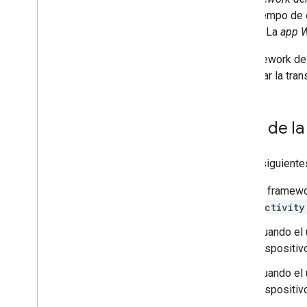
Migra el receptor v2 a CAF
en el tiempo de 
emisor. La
app W
Contenido multimedia
Medios compatibles
El framework de
Mensajes de reproducción de
y realizar la tra
contenido multimedia
Protocolos de transmisión
Flujo de l
Guía de diseño
Lineamientos de UX
Lista de tareas de diseño
En los siguiente
El framewo
Casos de prueba
Activity
Cómo probar las apps de Cast
Cuando el 
Dispositivos
dispositiv
Dispositivos de audio
Cuando el 
dispositiv