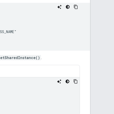
SS_NAME"

getSharedInstance()
.