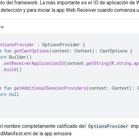
o del framework. La más importante es el ID de aplicación de We
 detección y para iniciar la app Web Receiver cuando comienza 
va
ptionsProvider
:
OptionsProvider
{
e
fun
getCastOptions
(
context
:
Context
):
CastOptions
{
urn
Builder
()
.
setReceiverApplicationId
(
context
.
getString
(
R
.
string
.
ap
.
build
()
e
fun
getAdditionalSessionProviders
(
context
:
Context
):
urn
null
el nombre completamente calificado del
OptionsProvider
imp
idManifest.xml de la app emisora: