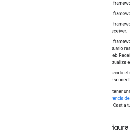
El framewo
El framewo
El framewo
Receiver.
El framewo
usuario re
Web Receiv
actualiza e
Cuando el 
desconecta
Para obtener un
la
Referencia de
agregar Cast a t
Configura 