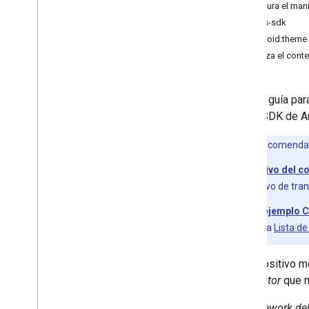
Desarrollar la app de Android Sender
Configura el man
Configuración
uses-sdk
Sección de Seguridad de los datos
android:theme
Cómo integrar la transmisión
Inicializa el cont
Personaliza la IU
Automatiza las pruebas de la IU
En esta guía pa
Agregar funciones avanzadas
con el SDK de A
Integración con Exo
Player
Desarrollar una aplicación emisora de i
OS
Nota:
Te recomendam
Desarrollar una aplicación de remitente
Instructivo del 
web
dispositivo de tra
Solución de problemas de
descubrimiento
App de ejemplo 
Migrar la app del remitente v2 a CAF
de UX
y la
Lista de
Apps receptoras
El dispositivo m
Desarrolla una app receptoraweb
el
receptor
que m
Cómo desarrollar una app receptora de
Android TV
El
framework de