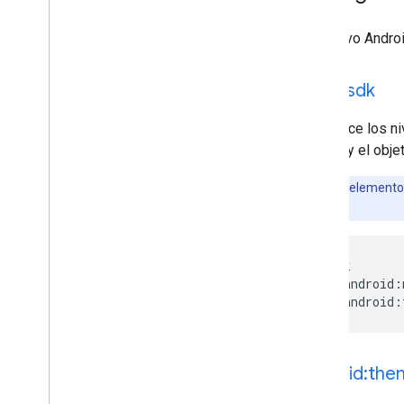
El archivo Andro
uses-sdk
Establece los ni
API 24 y el objet
Nota:
Este elemento 
atributos.
<uses-sdk

        android:
android:th