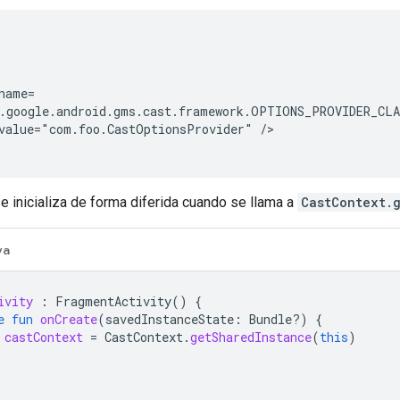
name=

.google.android.gms.cast.framework.OPTIONS_PROVIDER_CLA
value="com.foo.CastOptionsProvider" />

e inicializa de forma diferida cuando se llama a
CastContext.
va
ivity
:
FragmentActivity
()
{
e
fun
onCreate
(
savedInstanceState
:
Bundle?)
{
castContext
=
CastContext
.
getSharedInstance
(
this
)