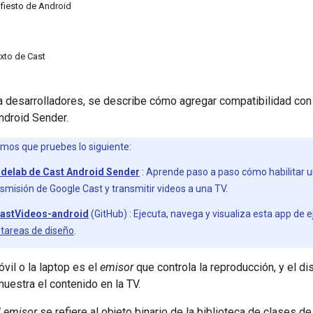
ifiesto de Android
exto de Cast
ra desarrolladores, se describe cómo agregar compatibilidad con
ndroid Sender.
os que pruebes lo siguiente:
codelab de Cast Android Sender
: Aprende paso a paso cómo habilitar u
nsmisión de Google Cast y transmitir videos a una TV.
CastVideos-android
(GitHub) : Ejecuta, navega y visualiza esta app de
 tareas de diseño
.
óvil o la laptop es el
emisor
que controla la reproducción, y el d
uestra el contenido en la TV.
l emisor
se refiere al objeto binario de la biblioteca de clases 