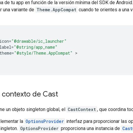
a de tu app en función de la versión mínima del SDK de Android.
r una variante de
Theme.AppCompat
cuando te orientes a una v
icon
=
"@drawable/ic_launcher"
label
=
"@string/app_name"
theme
=
"@style/Theme.AppCompat"
el contexto de Cast
ne un objeto singleton global, el
CastContext
, que coordina to
lementar la
OptionsProvider
interfaz para proporcionar las op
ingleton.
OptionsProvider
proporciona una instancia de
Cast