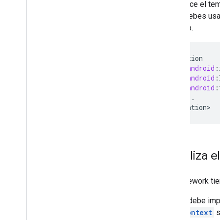
Establece el tem
tema, debes usa
Lollipop.
<
application
android
:
android
:
android
:
...
<
/
application
Inicializa 
El framework tie
Tu app debe imp
CastContext
s