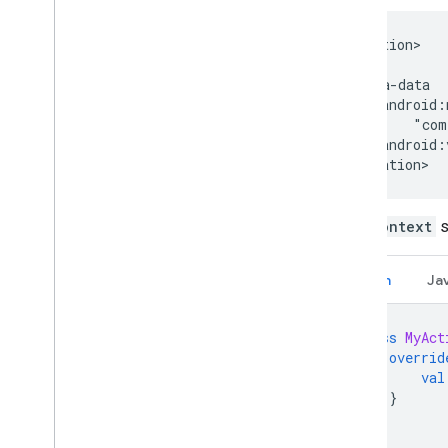
<application>

    ...

    <meta-data

        android:
            "com
        android:
CastContext
s
Kotlin
Ja
class
MyAct
overrid
val
}
}