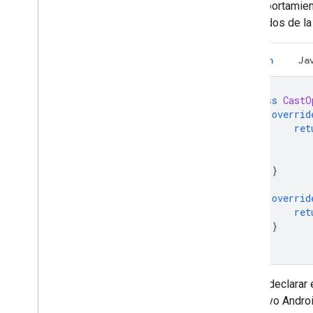
el comportamient
resultados de la
Kotlin
Ja
class
CastO
overrid
ret
}
overrid
ret
}
}
Debes declarar 
el archivo Andro