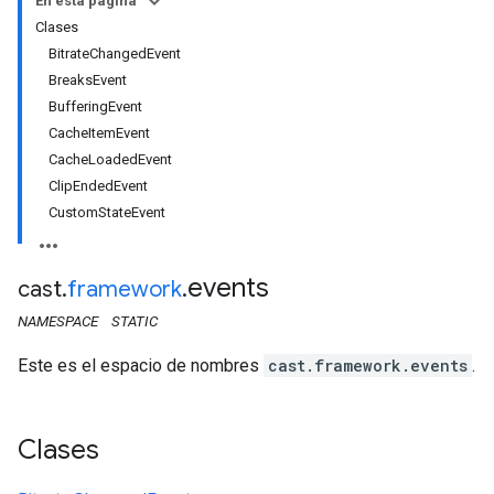
En esta página
Clases
BitrateChangedEvent
BreaksEvent
BufferingEvent
CacheItemEvent
CacheLoadedEvent
ClipEndedEvent
CustomStateEvent
events
cast
.
framework
.
NAMESPACE
STATIC
Este es el espacio de nombres
cast.framework.events
.
Clases