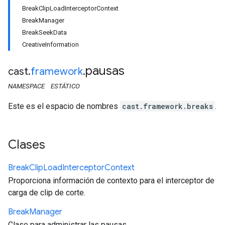
BreakClipLoadInterceptorContext
BreakManager
BreakSeekData
CreativeInformation
pausas
cast
.
framework
.
NAMESPACE
ESTÁTICO
Este es el espacio de nombres
cast.framework.breaks
.
Clases
Break
Clip
Load
Interceptor
Context
Proporciona información de contexto para el interceptor de
carga de clip de corte.
Break
Manager
Clase para administrar las pausas.