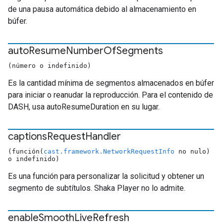
de una pausa automática debido al almacenamiento en
búfer.
auto
Resume
Number
Of
Segments
(número o indefinido)
Es la cantidad mínima de segmentos almacenados en búfer
para iniciar o reanudar la reproducción. Para el contenido de
DASH, usa autoResumeDuration en su lugar.
captions
Request
Handler
(función(
cast.framework.NetworkRequestInfo
no nulo)
o indefinido)
Es una función para personalizar la solicitud y obtener un
segmento de subtítulos. Shaka Player no lo admite.
enable
Smooth
Live
Refresh