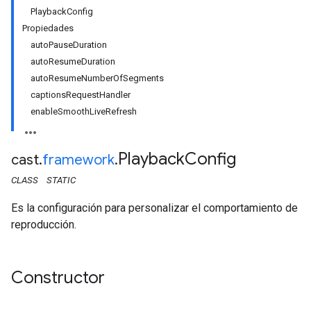
PlaybackConfig
Propiedades
autoPauseDuration
autoResumeDuration
autoResumeNumberOfSegments
captionsRequestHandler
enableSmoothLiveRefresh
Playback
Config
cast
.
framework
.
CLASS
STATIC
Es la configuración para personalizar el comportamiento de
reproducción.
Constructor