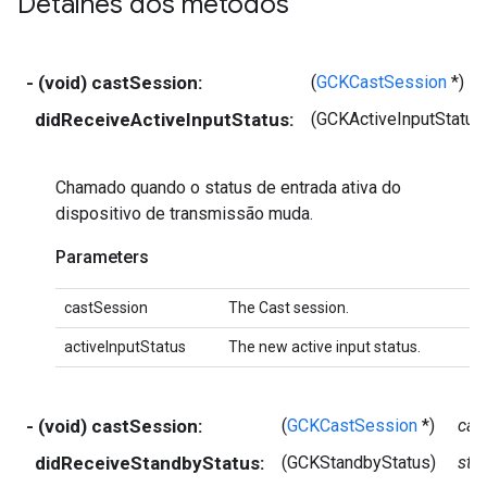
Detalhes dos métodos
- (void) castSession:
(
GCKCastSession
*)
didReceiveActiveInputStatus:
(GCKActiveInputStatus
Chamado quando o status de entrada ativa do
dispositivo de transmissão muda.
Parameters
castSession
The Cast session.
activeInputStatus
The new active input status.
- (void) castSession:
(
GCKCastSession
*)
cas
didReceiveStandbyStatus:
(GCKStandbyStatus)
sta