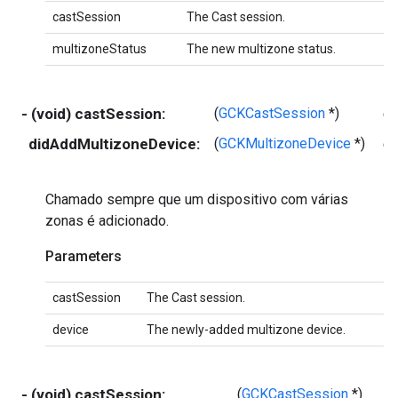
castSession
The Cast session.
multizoneStatus
The new multizone status.
- (void) castSession:
(
GCKCastSession
*)
ca
didAddMultizoneDevice:
(
GCKMultizoneDevice
*)
de
Chamado sempre que um dispositivo com várias
zonas é adicionado.
Parameters
castSession
The Cast session.
device
The newly-added multizone device.
- (void) castSession:
(
GCKCastSession
*)