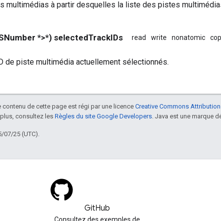
s multimédias à partir desquelles la liste des pistes multimédi
SNumber *>*) selectedTrackIDs
read
write
nonatomic
co
D de piste multimédia actuellement sélectionnés.
le contenu de cette page est régi par une licence
Creative Commons Attribution
 plus, consultez les
Règles du site Google Developers
. Java est une marque dé
5/07/25 (UTC).
GitHub
Consultez des exemples de