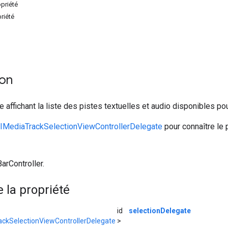
priété
priété
ion
e affichant la liste des pistes textuelles et audio disponibles p
MediaTrackSelectionViewControllerDelegate
pour connaître le 
arController.
la propriété
id
selectionDelegate
ckSelectionViewControllerDelegate
>