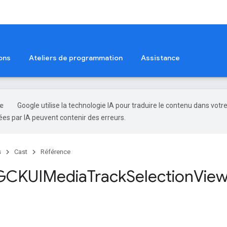
ons
Ateliers de programmation
Assistance
Google utilise la technologie IA pour traduire le contenu dans votr
es par IA peuvent contenir des erreurs.
s
Cast
Référence
 GCKUIMedia
Track
Selection
Vie