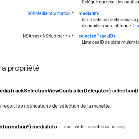
Délégué qui reçoit les notific
GCKMediaInformation
*
mediaInfo
Informations multimédias à pa
disponibles sera obtenue.
Plu
NSArray< NSNumber * > *
selectedTrackIDs
Liste des ID de piste multim
 la propriété
diaTrackSelectionViewControllerDelegate
>) selection
 reçoit les notifications de sélection de la manette.
nformation
*) mediaInfo
read
write
nonatomic
strong