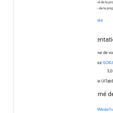
Résumé de la pro
GCKUIImage
Hints
Détails de la pro
<GCKUIImage
Picker>
<GCKUIMedia
Button
Bar
Protocol>
Propriétés
GCKUIMedia
Controller
<GCKUIMedia
Controller
Delegate>
GCKUIMedia
Track
Selection
View
Controller
Présentat
<GCKUIMedia
Track
Selection
View
Controller
Delegate>
Contrôleur de vu
GCKUIMini
Media
Controls
View
Controller
Consultez
GCKUI
<GCKUIMini
Media
Controls
View
Controller
Delegate>
Depuis
3,0
Bouton multi-état GCKUI
GCKUIPlayback
Rate
Controller
Hérite de UITabB
GCKUIPlay
Pause
Toggle
Controller
GCKUIStream
Position
Controller
Résumé de 
GCKUIStyle
GCKUIStyle
Attributes
<
GCKUIMediaTra
GCKUIStyle
Attributes
Cast
View