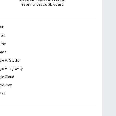
les annonces du SDK Cast.
er
roid
ome
base
le AI Studio
le Antigravity
le Cloud
le Play
 all