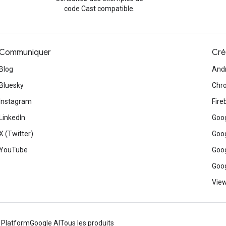
code Cast compatible.
Communiquer
Cré
Blog
And
Bluesky
Chr
Instagram
Fire
LinkedIn
Goog
X (Twitter)
Goog
YouTube
Goog
Goog
View
 Platform
Google AI
Tous les produits