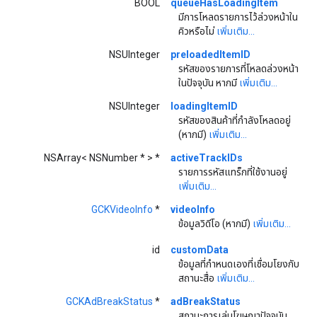
BOOL
queueHasLoadingItem
มีการโหลดรายการไว้ล่วงหน้าใน
คิวหรือไม่
เพิ่มเติม...
NSUInteger
preloadedItemID
รหัสของรายการที่โหลดล่วงหน้า
ในปัจจุบัน หากมี
เพิ่มเติม...
NSUInteger
loadingItemID
รหัสของสินค้าที่กำลังโหลดอยู่
(หากมี)
เพิ่มเติม...
NSArray< NSNumber * > *
activeTrackIDs
รายการรหัสแทร็กที่ใช้งานอยู่
เพิ่มเติม...
GCKVideoInfo
*
videoInfo
ข้อมูลวิดีโอ (หากมี)
เพิ่มเติม...
id
customData
ข้อมูลที่กําหนดเองที่เชื่อมโยงกับ
สถานะสื่อ
เพิ่มเติม...
GCKAdBreakStatus
*
adBreakStatus
สถานะการเล่นโฆษณาปัจจุบัน