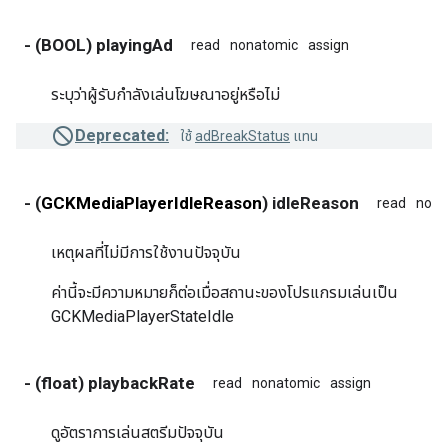
- (BOOL) playingAd
read
nonatomic
assign
ระบุว่าผู้รับกำลังเล่นโฆษณาอยู่หรือไม่
Deprecated:
ใช้
adBreakStatus
แทน
- (
GCKMediaPlayerIdleReason
) idleReason
read
nona
เหตุผลที่ไม่มีการใช้งานปัจจุบัน
ค่านี้จะมีความหมายก็ต่อเมื่อสถานะของโปรแกรมเล่นเป็น
GCKMediaPlayerStateIdle
- (float) playbackRate
read
nonatomic
assign
ดูอัตราการเล่นสตรีมปัจจุบัน