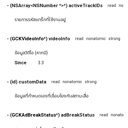
- (NSArray<NSNumber *>*) activeTrackIDs
read
nona
รายการรหัสแทร็กที่ใช้งานอยู่
- (
GCKVideoInfo
*) videoInfo
read
nonatomic
strong
ข้อมูลวิดีโอ (หากมี)
Since
3.3
- (id) customData
read
nonatomic
strong
ข้อมูลที่กําหนดเองที่เชื่อมโยงกับสถานะสื่อ
- (
GCKAdBreakStatus
*) adBreakStatus
read
nonatom