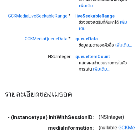
เพิ่มเติม...
GCKMediaLiveSeekableRange
*
liveSeekableRange
ช่วงของสตรีมที่ค้นหาได้
เพิ่ม
เติม...
GCKMediaQueueData
*
queueData
ข้อมูลเมตาของคิวสื่อ
เพิ่มเติม...
NSUInteger
queueItemCount
แสดงผลจำนวนรายการในคิว
การเล่น
เพิ่มเติม...
รายละเอียดของเมธอด
- (instancetype) initWithSessionID:
(NSInteger)
mediaInformation:
(nullable
GCKMedia