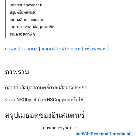
แอตทริบิวต์สาธารณะ
สรุปพร็อพเพอร์ตี้
รายละเอียดของเมธอด
เอกสารประกอบข้อมูลสมาชิก
รายละเอียดที่พัก
เมธอดอินสแตนซ์
|
แอตทริบิวต์สาธารณะ
|
พร็อพเพอร์ตี้
ภาพรวม
คลาสที่มีข้อมูลสถานะเกี่ยวกับสื่อบางประเภท
รับค่า NSObject นำ <NSCopying> ไปใช้
สรุปเมธอดของอินสแตนซ์
(instancetype)
-
initWithSessionID:mediaInfor