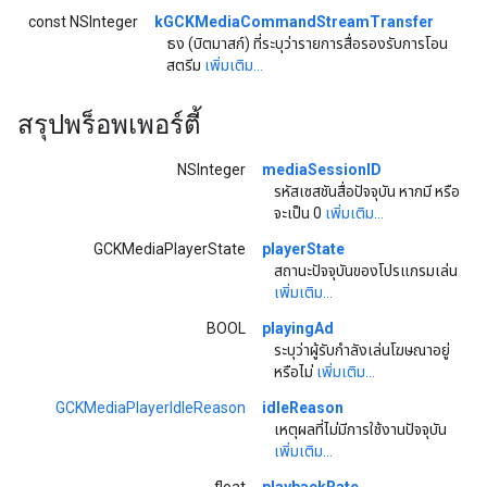
const NSInteger
kGCKMediaCommandStreamTransfer
ธง (บิตมาสก์) ที่ระบุว่ารายการสื่อรองรับการโอน
สตรีม
เพิ่มเติม...
สรุปพร็อพเพอร์ตี้
NSInteger
mediaSessionID
รหัสเซสชันสื่อปัจจุบัน หากมี หรือ
จะเป็น 0
เพิ่มเติม...
GCKMediaPlayerState
playerState
สถานะปัจจุบันของโปรแกรมเล่น
เพิ่มเติม...
BOOL
playingAd
ระบุว่าผู้รับกำลังเล่นโฆษณาอยู่
หรือไม่
เพิ่มเติม...
GCKMediaPlayerIdleReason
idleReason
เหตุผลที่ไม่มีการใช้งานปัจจุบัน
เพิ่มเติม...