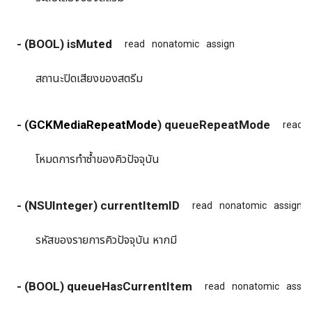
- (BOOL) isMuted
read
nonatomic
assign
สถานะปิดเสียงของสตรีม
- (
GCKMediaRepeatMode
) queueRepeatMode
read
โหมดการทำซ้ำของคิวปัจจุบัน
- (NSUInteger) currentItemID
read
nonatomic
assign
รหัสของรายการคิวปัจจุบัน หากมี
- (BOOL) queueHasCurrentItem
read
nonatomic
assig