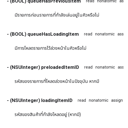
- (BOOL) queueHasPreviousItem
read
nonatomic
assi
มีรายการก่อนรายการที่กำลังเล่นอยู่ในคิวหรือไม่
- (BOOL) queueHasLoadingItem
read
nonatomic
assig
มีการโหลดรายการไว้ล่วงหน้าในคิวหรือไม่
- (NSUInteger) preloadedItemID
read
nonatomic
assig
รหัสของรายการที่โหลดล่วงหน้าในปัจจุบัน หากมี
- (NSUInteger) loadingItemID
read
nonatomic
assign
รหัสของสินค้าที่กำลังโหลดอยู่ (หากมี)