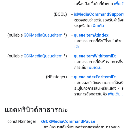
เครื่องมือเริ่มต้นที่กำหนด
เพิ่มเติม..
(BOOL)
-
isMediaCommandSupported
ตรวจสอบว่าสตรีมรองรับคำสั่งควบค
ระบุหรือไม่
เพิ่มเติม...
(nullable
GCKMediaQueueItem
*)
-
queueItemAtIndex:
แสดงรายการที่ดัชนีที่ระบุในคิวการ
เติม...
(nullable
GCKMediaQueueItem
*)
-
queueItemWithItemID:
แสดงรายการที่มีรหัสรายการที่ระบุ
การเล่น
เพิ่มเติม...
(NSInteger)
-
queueIndexForItemID:
แสดงผลดัชนีของรายการที่มีรหัสรา
ระบุในคิวการเล่น หรือแสดง -1 หากไ
รายการดังกล่าวในคิว
เพิ่มเติม...
แอตทริบิวต์สาธารณะ
const NSInteger
kGCKMediaCommandPause
ธง (บิตมาสก์) ที่บ่งบอกว่ารายการสื่อสามารถหยุด