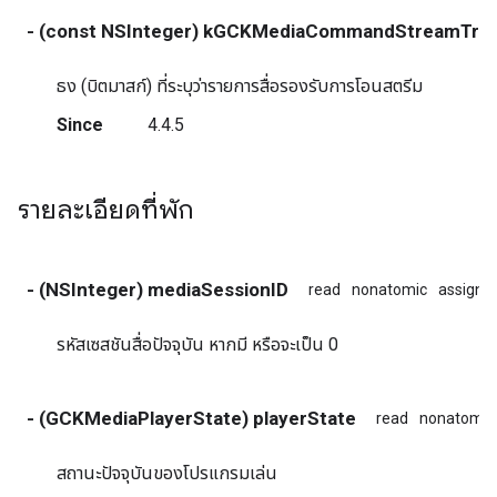
- (const NSInteger) kGCKMediaCommandStreamTran
ธง (บิตมาสก์) ที่ระบุว่ารายการสื่อรองรับการโอนสตรีม
Since
4.4.5
รายละเอียดที่พัก
- (NSInteger) mediaSessionID
read
nonatomic
assign
รหัสเซสชันสื่อปัจจุบัน หากมี หรือจะเป็น 0
- (GCKMediaPlayerState) playerState
read
nonatomic
สถานะปัจจุบันของโปรแกรมเล่น