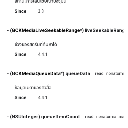
สถานะการเล่นโฆษณาปัจจุบัน
Since
3.3
- (
GCKMediaLiveSeekableRange
*) liveSeekableRange
ช่วงของสตรีมที่ค้นหาได้
Since
4.4.1
- (
GCKMediaQueueData
*) queueData
read
nonatomic
ข้อมูลเมตาของคิวสื่อ
Since
4.4.1
- (NSUInteger) queueItemCount
read
nonatomic
assi