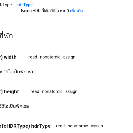
DRType
hdrType
ประเภท HDR ที่ใช้ในวิดีโอ หากมี
เพิ่มเติม...
ี่พัก
) width
read
nonatomic
assign
งวิดีโอเป็นพิกเซล
) height
read
nonatomic
assign
ิดีโอเป็นพิกเซล
InfoHDRType) hdrType
read
nonatomic
assign