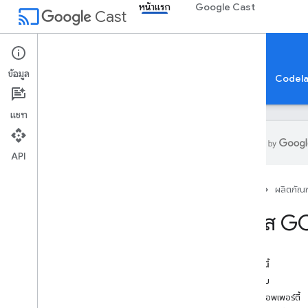
GCK เซสชัน
หน้าแรก
Google Cast
cast
Cast
GCKSession(ปกป้องแล้ว)
GCKSessionManager ผู้จัดการ
<GCKSessionManagerListener>
หน้าแรก
GCKSessionTraits
ข้อมูล
หน้าแรก
คำแนะนำ
ข้อมูลอ้างอิง
ตัวอย่างแอป
Codel
GCKUIButton
GCKUICast
Button
แชท
<GCKUICast
Button
Delegate>
GCKUICast
Container
View
Controller
API
GCKUIDevice
Volume
Controller
GCKUIExpanded
Media
Controls
หน้าแรก
ผลิตภัณฑ
View
Controller
<GCKUIImage
Cache>
คลาส G
GCKUIImage
Hints
<GCKUIImage
Picker>
<GCKUIMedia
Button
Bar
Protocol>
ในหน้านี้
GCKUIMedia
Controller
ภาพรวม
<GCKUIMedia
Controller
Delegate>
สรุปพร็อพเพอร์ตี้
GCKUIMedia
Track
Selection
View