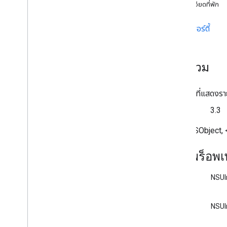
รายละเอียดที่พัก
Controller
<GCKUIMedia
Track
Selection
View
Controller
Delegate>
พร็อพเพอร์ตี้
GCKUIMini
Media
Controls
View
Controller
<GCKUIMini
Media
Controls
View
ภาพรวม
Controller
Delegate>
GCKUIหลายปุ่ม
GCKUIplay
Rate
Controller
ชั้นเรียนที่แสดงร
GCKUIPlay หยุดสลับชั่วคราว
Since
3.3
GCKUIStream
Position
Controller
GCKUIStyle
รับค่า NSObject
GCKUIStyle
Attributes
GCKUIStyle
Attributes
Cast
Views
สรุปพร็อพเพ
GCKUIStyle
Attributes
Connection
Controller
NSUI
GCKUIStyle
Attributes
Connection
Navigation
GCKUIStyle
Attributes
Connection
NSUI
Toolbar
GCKUIStyle
Attributes
Device