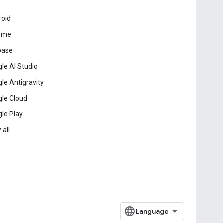
roid
ome
base
le AI Studio
le Antigravity
le Cloud
le Play
 all