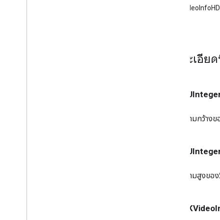
Chooser
GCKVideoInfoH
GCKUIStyle
Attributes
Device
Control การควบคุม
GCKUIStyle
Attributes
Expanded
Controller
รายละเอียดท
GCKUIStyle
Attributesโหมดผู้มาเยือน
ในโหมดการจับคู่
GCKUIStyle
Attributesคําแนะนํา
GCKUIStyle
Attributes
Media
- (NSUInteger
Control
GCKUIStyle
Attributes
Mini
Controller
ความกว้างขอ
GCKUIStyle
Attributesไม่มีอุปกรณ์
ตัวควบคุม
GCKUIStyle
Attributes
Track
- (NSUInteger
Selector
GCKUIUtils
ความสูงของว
GCKVASTAds
Request
GCKVideo
Info
NSDictionary(
GCKAdditions)
- (GCKVideo
NSMutableDictionary(