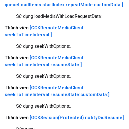
queueLoadItems:startIndex:repeatMode:customData:]
Sử dụng loadMediaWithLoadRequestData:.
Thành viên
[GCKRemoteMediaClient
seekToTimeInterval:]
Sử dụng seekWithOptions:.
Thành viên
[GCKRemoteMediaClient
seekToTimeInterval:resumeState:]
Sử dụng seekWithOptions:.
Thành viên
[GCKRemoteMediaClient
seekToTimeInterval:resumeState:customData:]
Sử dụng seekWithOptions:.
Thành viên
[GCKSession(Protected) notifyDidResume]