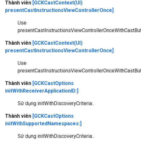
Thành viên
[GCKCastContext(UI)
presentCastInstructionsViewControllerOnce]
Use
presentCastInstructionsViewControllerOnceWithCastBut
Thành viên
[GCKCastContext(UI)
presentCastInstructionsViewControllerOnce]
Use
presentCastInstructionsViewControllerOnceWithCastBut
Thành viên
[GCKCastOptions
initWithReceiverApplicationID:]
Sử dụng initWithDiscoveryCriteria:.
Thành viên
[GCKCastOptions
initWithSupportedNamespaces:]
Sử dụng initWithDiscoveryCriteria:.