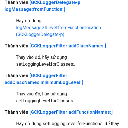
Thành viên
[GCKLoggerDelegate-p
logMessage:fromFunction:]
Hãy sử dụng
logMessage:atLevel:fromFunction:location:
(GCKLoggerDelegate-p)
.
Thành viên
[GCKLoggerFilter addClassNames:]
Thay vào đó, hãy sử dụng
setLoggingLevel:forClasses:.
Thành viên
[GCKLoggerFilter
addClassNames:minimumLogLevel:]
Thay vào đó, hãy sử dụng
setLoggingLevel:forClasses:.
Thành viên
[GCKLoggerFilter addFunctionNames:]
Hãy sử dụng setLoggingLevel:forFunctions: để thay