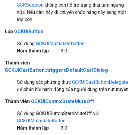
GCKSession
không còn hỗ trợ trạng thái tạm ngưng
nữa. Nếu cần, hãy di chuyển chức năng này sang một
lớp con.
Lớp
GCKUIButton
Sử dụng
GCKUIMultistateButton
.
Năm thành lập
3.0
Thành viên
GCKUICastButton::triggersDefaultCastDialog
Sử dụng các phương thức
GCKUICastButtonDelegate
để phản hồi hành động của người dùng trên nút truyền.
Thành viên
GCKUIControlStateMuteOff
Sử dụng GCKUIButtonStateMuteOff với
GCKUIMultistateButton
.
Năm thành lập
3.0