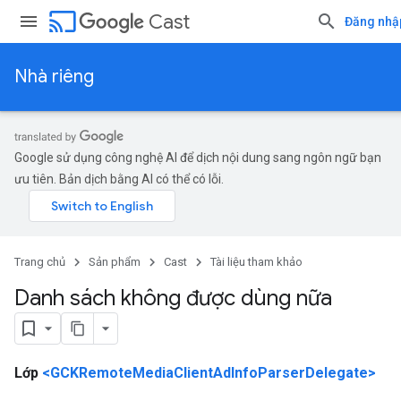
cast
Cast
Đăng nhậ
Nhà riêng
Google sử dụng công nghệ AI để dịch nội dung sang ngôn ngữ bạn
ưu tiên. Bản dịch bằng AI có thể có lỗi.
Trang chủ
Sản phẩm
Cast
Tài liệu tham khảo
Danh sách không được dùng nữa
Lớp
<GCKRemoteMediaClientAdInfoParserDelegate>