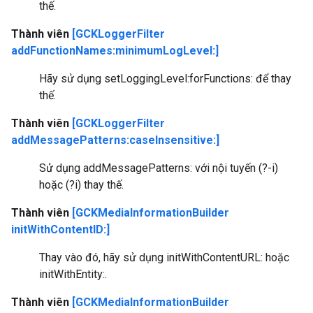
thế.
Thành viên
[GCKLoggerFilter
addFunctionNames:minimumLogLevel:]
Hãy sử dụng setLoggingLevel:forFunctions: để thay
thế.
Thành viên
[GCKLoggerFilter
addMessagePatterns:caseInsensitive:]
Sử dụng addMessagePatterns: với nội tuyến (?-i)
hoặc (?i) thay thế.
Thành viên
[GCKMediaInformationBuilder
initWithContentID:]
Thay vào đó, hãy sử dụng initWithContentURL: hoặc
initWithEntity:.
Thành viên
[GCKMediaInformationBuilder