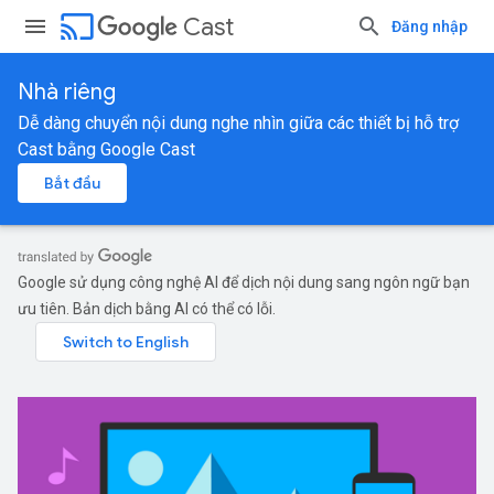
cast
Cast
Đăng nhập
Nhà riêng
Dễ dàng chuyển nội dung nghe nhìn giữa các thiết bị hỗ trợ
Cast bằng Google Cast
Bắt đầu
Google sử dụng công nghệ AI để dịch nội dung sang ngôn ngữ bạn
ưu tiên. Bản dịch bằng AI có thể có lỗi.