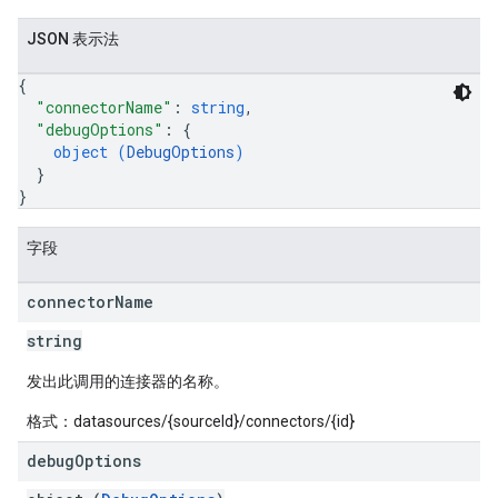
JSON 表示法
{
"connectorName"
: 
string
,
"debugOptions"
: 
{
object (
DebugOptions
)
}
}
字段
connector
Name
string
发出此调用的连接器的名称。
格式：datasources/{sourceId}/connectors/{id}
fig
tity
debug
Options
exing