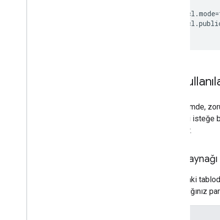
#
defaultAcl.mode
=
defaultAcl.publi
Sık kullan
Bu bölümde, zoru
Takvim'i isteğe b
sağlanır.
Veri kaynağı 
Aşağıdaki tablod
Kullandığınız par
Yer