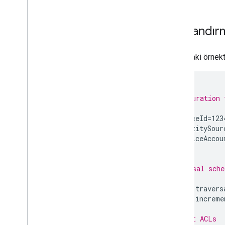
com
.
google
.
enterprise
.
cloudsearch
.
sdk
.
config
com
.
google
.
enterprise
.
cloudsearch
.
Yapılandır
sdk
.
identity
com
.
google
.
enterprise
.
cloudsearch
.
sdk
.
indexing
Aşağıdaki örnekt
com
.
google
.
enterprise
.
cloudsearch
.
sdk
.
indexing
.
template
com
.
google
.
enterprise
.
cloudsearch
.
#
sdk
.
indexing
.
traverser
# Configuration 
com
.
google
.
enterprise
.
cloudsearch
.
#
sdk
.
indexing
.
util
api.sourceId
=
123
com
.
google
.
enterprise
.
cloudsearch
.
api.identitySour
sdk
.
sdk
api.serviceAccou
com
.
google
.
enterprise
.
cloudsearch
.
sdk
.
serving
#
# Traversal sche
Şemalar
#
İyi bilinen şemalar
schedule.travers
schedule.increme
Ayrılmış operatörler
#
# Default ACLs