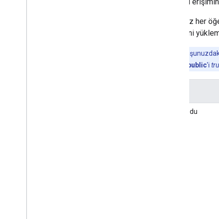
kullanıcı erişimi
Deponuz her öğey
bilgilerini yükl
Not:
Kuruluşunuzdaki 
ve
defaultAcl.public
'i
tr
Yer
EKL modu