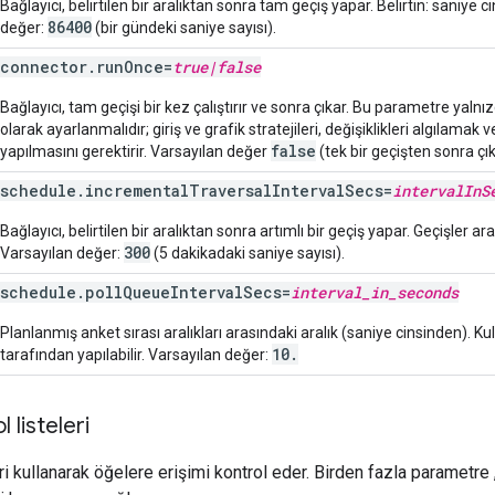
Bağlayıcı, belirtilen bir aralıktan sonra tam geçiş yapar. Belirtin: saniye 
86400
değer:
(bir gündeki saniye sayısı).
connector
.
run
Once
=
true
|
false
Bağlayıcı, tam geçişi bir kez çalıştırır ve sonra çıkar. Bu parametre yalnı
olarak ayarlanmalıdır; giriş ve grafik stratejileri, değişiklikleri algılamak 
false
yapılmasını gerektirir. Varsayılan değer
(tek bir geçişten sonra çı
schedule
.
incremental
Traversal
Interval
Secs
=
interval
In
S
Bağlayıcı, belirtilen bir aralıktan sonra artımlı bir geçiş yapar. Geçişler ar
300
Varsayılan değer:
(5 dakikadaki saniye sayısı).
schedule
.
poll
Queue
Interval
Secs
=
interval
_
in
_
seconds
Planlanmış anket sırası aralıkları arasındaki aralık (saniye cinsinden). Kull
10.
tarafından yapılabilir. Varsayılan değer:
 listeleri
ri kullanarak öğelere erişimi kontrol eder. Birden fazla parametre 