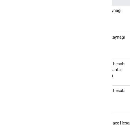
Veri kaynağı
kimliği
Kimlik kaynağı
kimliği
Hizmet hesabı
özel anahtar
dosyası
Hizmet hesabı
kimliği
Google
Workspace Hesa
Kimliği