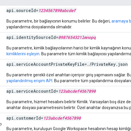
api
.
source
Id
=
1234567890abcdef
Bu parametre, bir bağlayıcının konumu belirler. Bu değeri,
aramaya bi
yapılandırma dosyalarında olmalıdır.
api
.
identity
Source
Id
=
0987654321lmnopq
Bu parametre, kimlik bağlayıcılarının harici bir kimlik kaynağının ko
kimliklerini eşleyin
. Bu parametre tüm kimlik bağlayıcısı yapılandırma
api
.
service
Account
Private
Key
File
=
.
/
Private
Key
.
json
Bu parametre gerekli özel anahtarı içeriyor giriş yapmasını sağlar. B
yapılandırılmış erişim API
. Bu parametre tüm yapılandırma dosyaları
api
.
service
Account
Id
=
123abcdef4567890
Bu parametre, hizmet hesabını belirtir Kimlik. Varsayılan boş dize d
anahtar dosyası parametresini belirtir. Özel anahtar dosyanızsa bu 
api
.
customer
Id
=
123abcdef4567890
p
Bu parametre, kuruluşun Google Workspace hesabının hesap kimliğini b