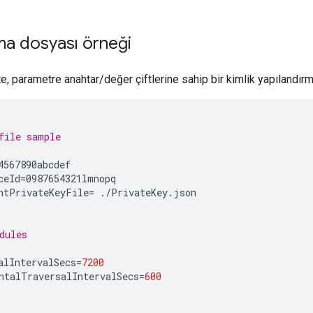
ma dosyası örneği
e, parametre anahtar/değer çiftlerine sahip bir kimlik yapılandır
file sample
4567890abcdef

ceId
=
0987654321lmnopq

ntPrivateKeyFile
=
./PrivateKey.json

dules
alIntervalSecs
=
7200
ntalTraversalIntervalSecs
=
600