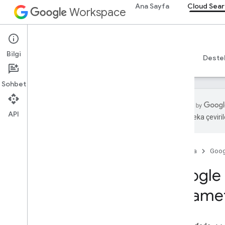
Ana Sayfa
Cloud Sear
Workspace
Cloud Search
Bilgi
Genel bakış
Rehberler
Başvuru Kaynakları
Deste
Sohbet
API
Yapay zeka çevirile
Giriş
Google tarafından sağlanan bağlayıcı
parametreleri
Ana Sayfa
Goog
Metin çıkarma için desteklenen dosya
Google 
türleri
Google Cloud Search sınırları
paramet
Cloud Search API
v1