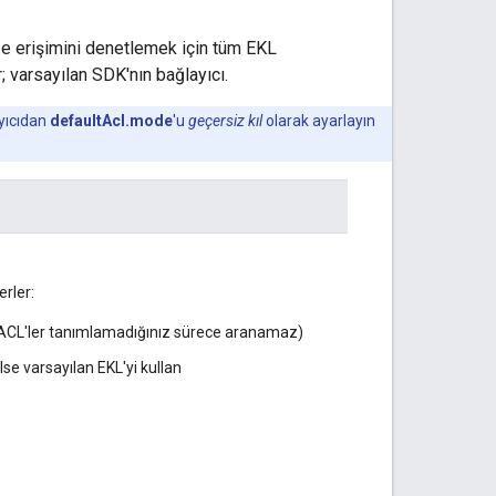
öğe erişimini denetlemek için tüm EKL
 varsayılan SDK'nın bağlayıcı.
ayıcıdan
defaultAcl.mode
'u
geçersiz kıl
olarak ayarlayın
erler:
rı ACL'ler tanımlamadığınız sürece aranamaz)
se varsayılan EKL'yi kullan