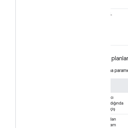
Kök URL
Geçiş planlar
Planlama parametr
Yer
Bağlayıcı
başlatıldığında
tam geçiş
Bir aradan
sonra tam