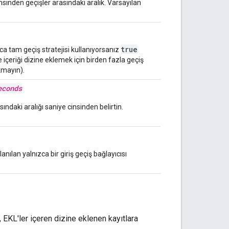
cinsinden geçişler arasındaki aralık. Varsayılan
true
zca tam geçiş stratejisi kullanıyorsanız
ve içeriği dizine eklemek için birden fazla geçiş
kmayın).
econds
asındaki aralığı saniye cinsinden belirtin.
anılan yalnızca bir giriş geçiş bağlayıcısı
, EKL'ler içeren dizine eklenen kayıtlara