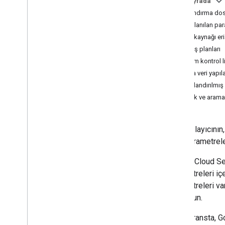
Bu sayfada
Yapılandırma dos
Arama widget'ı
Sık kullanılan pa
Sınıf özeti
Veri kaynağı er
CSS sınıfları
Geçiş planları
resultscontainer
.
Builder
Erişim kontrol l
arama kutusu
.
Oluşturucu
Meta veri yapıl
gapi
.
cloudsearch
.
widget
.
Yapılandırılmış 
resultscontainer
İçerik ve arama
gapi
.
cloudsearch
.
widget
.
searchbox
Sonuçlar
Kapsayıcı
Sonuçlar
Container
Adapter
Her bağlayıcının,
Arama Kutusu
gibi. Parametrele
Arama Kutusu Uyarlayıcı
Tümünün dizini
Google Cloud Sear
parametreleri iç
Cloud Search Java SDK'sı
parametreleri va
Paket özeti
emin olun.
com
.
google
.
enterprise
.
cloudsearch
.
sdk
Bu referansta, G