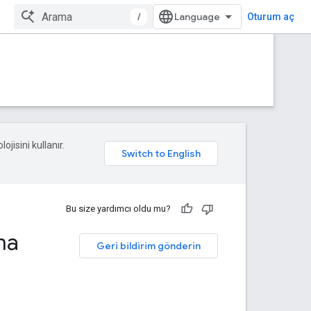
/
Oturum aç
ojisini kullanır.
Bu size yardımcı oldu mu?
ma
Geri bildirim gönderin