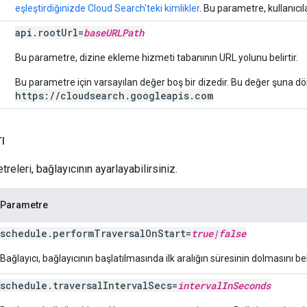
eşleştirdiğinizde Cloud Search'teki kimlikler
. Bu parametre, kullanıcıla
api
.
root
Url
=
base
URLPath
Bu parametre, dizine ekleme hizmeti tabanının URL yolunu belirtir.
Bu parametre için varsayılan değer boş bir dizedir. Bu değer şuna dö
https://cloudsearch.googleapis.com
ı
eleri, bağlayıcının ayarlayabilirsiniz.
Parametre
schedule
.
perform
Traversal
On
Start
=
true
|
false
Bağlayıcı, bağlayıcının başlatılmasında ilk aralığın süresinin dolmasını be
schedule
.
traversal
Interval
Secs
=
interval
In
Seconds