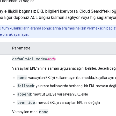
ni korumanızı sağlar.
le ilişkili bağımsız EKL bilgileri içeriyorsa, Cloud Search'teki 
eme Eğer deponuz ACL bilgisi kısmen sağlıyor veya hiç sağlamıyor;
tüm kullanıcıların arama sonuçlarına erişmesine izin vermek için bağl
ue
olarak ayarlayın.
Parametre
default
Acl
.
mode
=
mode
Varsayılan EKL'nin ne zaman uygulanacağını belirler. Geçerli değ
none
: varsayılan EKL'yi kullanmayın (bu modda, kayıtlar ay
fallback
: yalnızca halihazırda herhangi bir EKL mevcut değil
append
: mevcut EKL'ye varsayılan EKL ekle
override
: mevcut EKL'yi varsayılan EKL ile değiştir
none
Varsayılan mod:
.