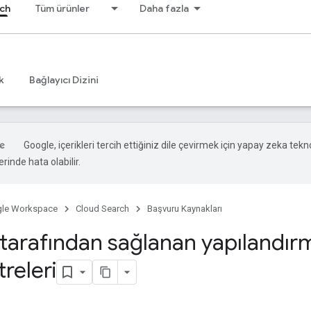
ch
Tüm ürünler
Daha fazla
k
Bağlayıcı Dizini
Google, içerikleri tercih ettiğiniz dile çevirmek için yapay zeka teknol
rinde hata olabilir.
le Workspace
Cloud Search
Başvuru Kaynakları
tarafından sağlanan yapılandır
releri