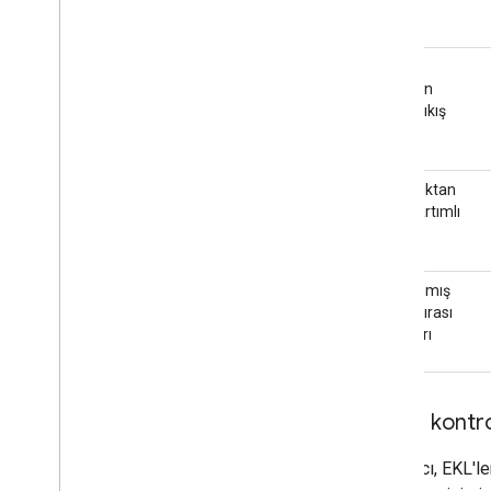
geçiş
Tek bir
geçişten
sonra çıkış
Bir aralıktan
sonra artımlı
geçiş
Planlanmış
anket sırası
aralıkları
Erişim kontrol
Bağlayıcı, EKL'le