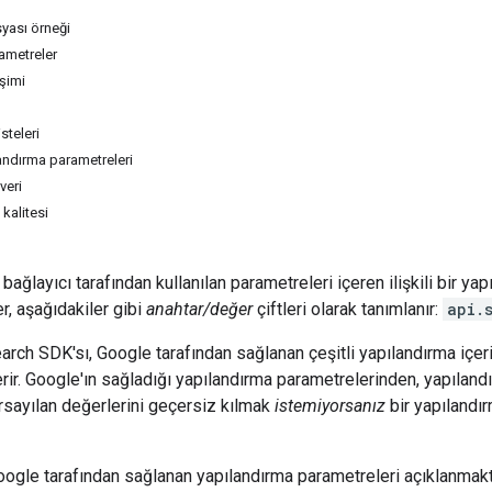
yası örneği
rametreler
işimi
isteleri
andırma parametreleri
veri
 kalitesi
 bağlayıcı tarafından kullanılan parametreleri içeren ilişkili bir y
r, aşağıdakiler gibi
anahtar/değer
çiftleri olarak tanımlanır:
api.
ch SDK'sı, Google tarafından sağlanan çeşitli yapılandırma içerir 
erir. Google'ın sağladığı yapılandırma parametrelerinden,
yapıland
rsayılan değerlerini geçersiz kılmak
istemiyorsanız
bir yapılandı
oogle tarafından sağlanan yapılandırma parametreleri açıklanmakt