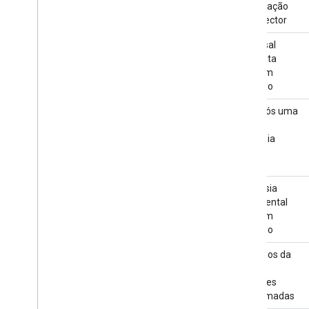
inicialização
do conector
Traversal
completa
após um
intervalo
Sair após uma
única
travessia
Travessia
incremental
após um
intervalo
Intervalos da
fila de
enquetes
programadas