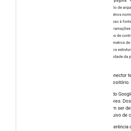
Nesta página
Exemplo de arqu
widget da Pesquisa
Parâmetros norm
Resumo da aula
Acesso à font
Classes CSS
Programações
resultcontainer
.
Builder
Listas de cont
caixa de pesquisa
.
Criador
Parâmetros de
gapi
.
cloudsearch
.
widget
.
Dados estrutu
resultscontainer
Qualidade da 
gapi
.
cloudsearch
.
widget
.
searchbox
Contêiner de resultados
Adaptador de resultados
Cada conector t
Caixa de pesquisa
seu repositório
Search
Box
Adapter
Índice completo
O SDK do Google
conectores. Dos
SDK do Cloud Search para Java
precisam ser de
Resumo do pacote
seu arquivo de 
com
.
google
.
enterprise
.
cloudsearch
.
sdk
Esta referência