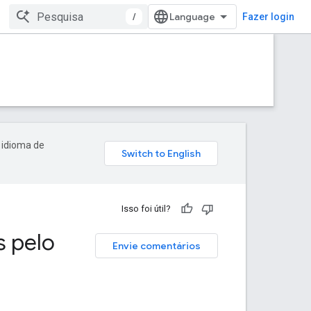
/
Fazer login
 idioma de
Isso foi útil?
s pelo
Envie comentários