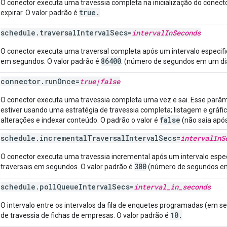
O conector executa uma travessia completa na inicialização do conecto
true.
expirar. O valor padrão é
schedule
.
traversal
Interval
Secs
=
interval
In
Seconds
O conector executa uma traversal completa após um intervalo especifica
86400
em segundos. O valor padrão é
. (número de segundos em um di
connector
.
run
Once
=
true
|
false
O conector executa uma travessia completa uma vez e sai. Esse parâm
estiver usando uma estratégia de travessia completa; listagem e gráfi
false
alterações e indexar conteúdo. O padrão o valor é
(não saia após
schedule
.
incremental
Traversal
Interval
Secs
=
interval
In
S
O conector executa uma travessia incremental após um intervalo especi
300
traversais em segundos. O valor padrão é
(número de segundos em
schedule
.
poll
Queue
Interval
Secs
=
interval
_
in
_
seconds
O intervalo entre os intervalos da fila de enquetes programadas (em 
10.
de travessia de fichas de empresas. O valor padrão é