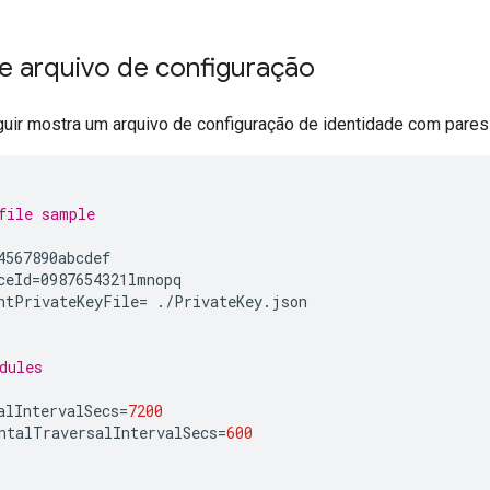
e arquivo de configuração
uir mostra um arquivo de configuração de identidade com pares
file sample
4567890abcdef

ceId
=
0987654321lmnopq

ntPrivateKeyFile
=
./PrivateKey.json

dules
alIntervalSecs
=
7200
ntalTraversalIntervalSecs
=
600