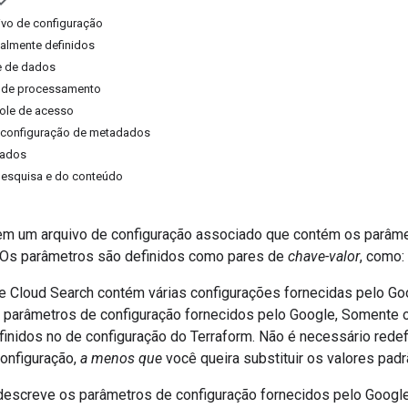
ivo de configuração
almente definidos
e de dados
 de processamento
role de acesso
 configuração de metadados
rados
pesquisa e do conteúdo
em um arquivo de configuração associado que contém os parâme
. Os parâmetros são definidos como pares de
chave-valor
, como:
 Cloud Search contém várias configurações fornecidas pelo Go
 parâmetros de configuração fornecidos pelo Google, Somente
finidos no de configuração do Terraform. Não é necessário rede
configuração,
a menos que
você queira substituir os valores padr
 descreve os parâmetros de configuração fornecidos pelo Google