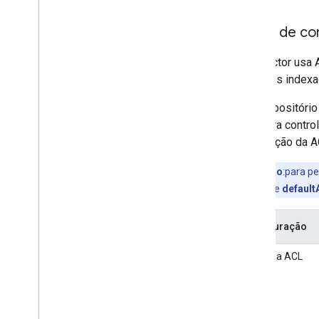
Listas de co
O conector usa 
registros index
Se o repositório
ACL para contro
informação da A
Observação
:para p
como
override
e
default
Configuração
Modo da ACL