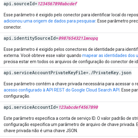
api
.
source
Id
=
1234567890abcdef
Esse parâmetro é exigido pelo conector para identificar local do rep
adicionou uma origem de dados para pesquisar
. Esse parâmetro prec
conector.
api
.
identity
Source
Id
=
0987654321lmnopq
Esse parâmetro é exigido pelos conectores de identidade para identif
externa. Você obteve esse valor quando
mapear as identidades dos u
precisa estar em todos os arquivos de configuração do conector de i
api
.
service
Account
Private
Key
File
=
.
/
Private
Key
.
json
Esse parâmetro contém a chave privada necessária para acessar o re
acesso configurado à API REST do Google Cloud Search API
. Esse pa
configuração.
api
.
service
Account
Id
=
123abcdef4567890
Este parâmetro especifica a conta de serviço ID. O valor padrão de st
configuração especifica um parâmetro de arquivo de chave privada. E
chave privada não é uma chave JSON.