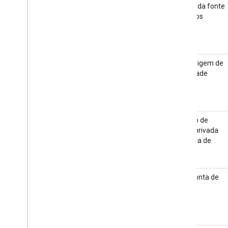
Código da fonte
de dados
ID da origem de
identidade
Arquivo de
chave privada
da conta de
serviço
ID da conta de
serviço