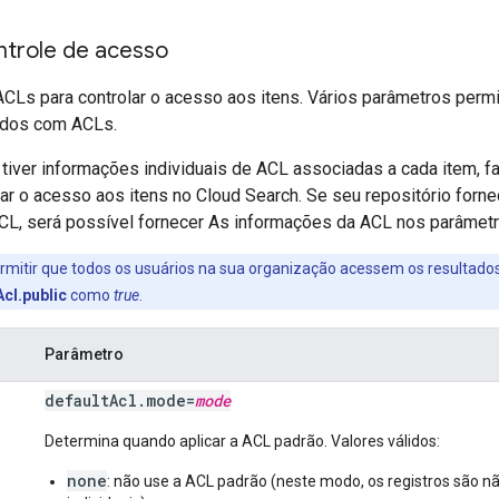
ntrole de acesso
ACLs para controlar o acesso aos itens. Vários parâmetros perm
ados com ACLs.
 tiver informações individuais de ACL associadas a cada item, 
lar o acesso aos itens no Cloud Search. Se seu repositório forn
CL, será possível fornecer As informações da ACL nos parâmetro
ermitir que todos os usuários na sua organização acessem os resultados
Acl.public
como
true
.
Parâmetro
default
Acl
.
mode
=
mode
Determina quando aplicar a ACL padrão. Valores válidos:
none
: não use a ACL padrão (neste modo, os registros são 