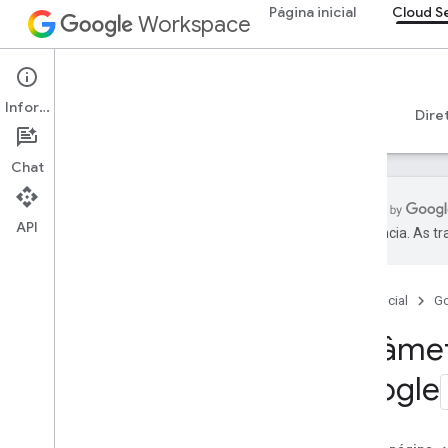
Página inicial
Cloud S
Workspace
Cloud Search
Informações
Visão geral
Guias
Referência
Suporte
Dire
Chat
API
preferência. As t
Introdução
Parâmetros do conector fornecidos
pelo Google
Página inicial
G
Tipos de arquivos com suporte para
Parâmet
extração de texto
Limites do Google Cloud Search
Google
API Cloud Search
v1