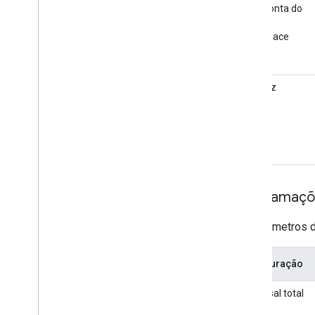
ID da conta do
Google
Workspace
URL raiz
Programaçõ
Os parâmetros d
Configuração
Traversal total
na