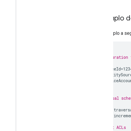
com
.
google
.
enterprise
.
cloudsearch
.
sdk
.
config
com
.
google
.
enterprise
.
cloudsearch
.
Exemplo d
sdk
.
identity
com
.
google
.
enterprise
.
cloudsearch
.
sdk
.
indexing
O exemplo a seg
com
.
google
.
enterprise
.
cloudsearch
.
sdk
.
indexing
.
template
com
.
google
.
enterprise
.
cloudsearch
.
#
sdk
.
indexing
.
traverser
# Configuration 
com
.
google
.
enterprise
.
cloudsearch
.
#
sdk
.
indexing
.
util
api.sourceId
=
123
com
.
google
.
enterprise
.
cloudsearch
.
api.identitySour
sdk
.
sdk
api.serviceAccou
com
.
google
.
enterprise
.
cloudsearch
.
sdk
.
serving
#
# Traversal sche
Esquemas
#
Esquemas conhecidos
schedule.travers
schedule.increme
Operadores reservados
#
# Default ACLs