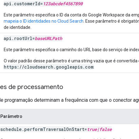
api
.
customer
Id
=
123abcdef4567890
Este parâmetro especifica o ID da conta do Google Workspace da em
mapeia o ID identidades no Cloud Search
. Esse parâmetro é obrigató
de identidade.
api
.
root
Url
=
base
URLPath
Este parâmetro especifica o caminho do URL base do serviço de inde
O valor padrão desse parâmetro é uma string vazia que é convertida
https://cloudsearch.googleapis.com
:
es de processamento
e programação determinam a frequência com que o conector agua
Parâmetro
schedule
.
perform
Traversal
On
Start
=
true
|
false