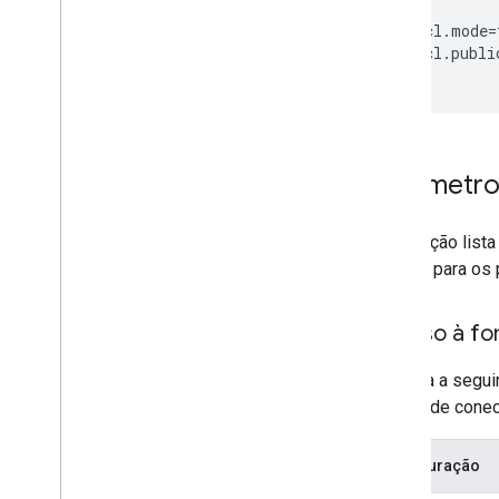
#
defaultAcl.mode
=
defaultAcl.publi
Parâmetro
Esta seção lista
valores para os
Acesso à fo
A tabela a segu
do tipo de conec
Configuração