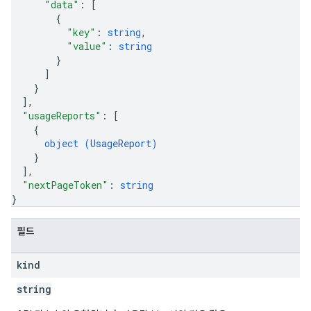
"data"
: 
[
{
"key"
: 
string
,
"value"
: 
string
}
]
}
]
,
"usageReports"
: 
[
{
object (
UsageReport
)
}
]
,
"nextPageToken"
: 
string
}
필드
kind
string