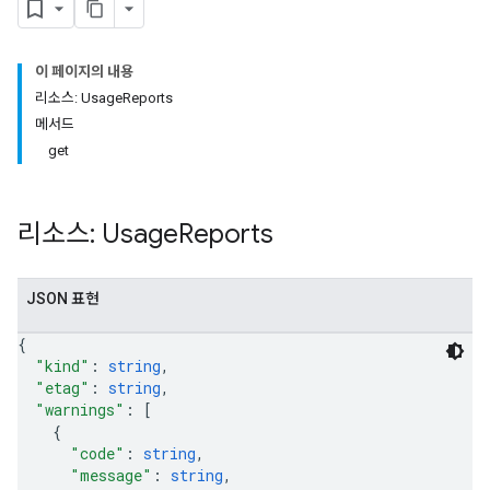
이 페이지의 내용
리소스: UsageReports
메서드
get
리소스: Usage
Reports
JSON 표현
{
"kind"
: 
string
,
"etag"
: 
string
,
"warnings"
: 
[
{
"code"
: 
string
,
"message"
: 
string
,