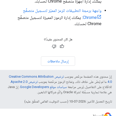
يمكنك إدارة أجهزة متصفّح Chrome لحسابك.
واجهة برمجة التطبيقات للرمز المميّز لتسجيل متصفِّح
Chrome
: يمكنك إدارة الرموز المميزة لتسجيل متصفِّح
Chrome لحسابك.
هل كان المحتوى مفيدًا؟
إرسال ملاحظات
إنّ محتوى هذه الصفحة مرخّص بموجب
ترخيص Creative Commons Attribution
4.0‏
ما لم يُنصّ على خلاف ذلك، ونماذج الرموز مرخّصة بموجب
ترخيص Apache 2.0‏
.
للاطّلاع على التفاصيل، يُرجى مراجعة
سياسات موقع Google Developers‏
. إنّ Java
هي علامة تجارية مسجَّلة لشركة Oracle و/أو شركائها التابعين.
تاريخ التعديل الأخير: 2026-07-10 (حسب التوقيت العالمي المتفَّق عليه)
المدونة