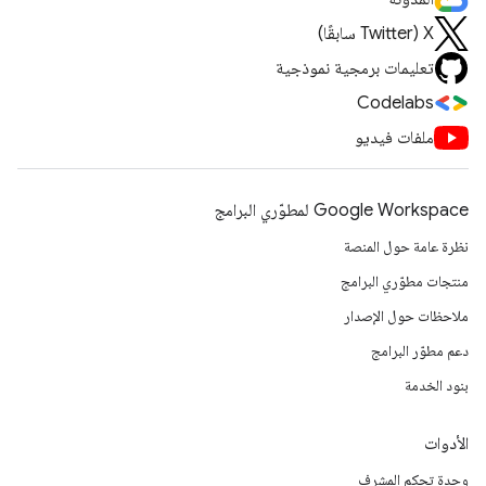
‫X ‏(Twitter سابقًا)
تعليمات برمجية نموذجية
Codelabs
ملفات فيديو
Google Workspace لمطوّري البرامج
نظرة عامة حول المنصة
منتجات مطوّري البرامج
ملاحظات حول الإصدار
دعم مطوّر البرامج
بنود الخدمة
الأدوات
وحدة تحكم المشرف