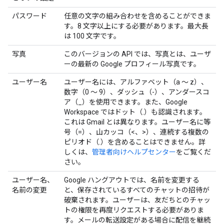
パスワード
任意の文字の組み合わせを含めることができま
す。8 文字以上にする必要があります。最大長
は 100 文字です。
写真
このバージョンの API では、写真とは、ユーザ
ーの最新の Google プロフィール写真です。
ユーザー名
ユーザー名には、アルファベット（a ～ z）、
数字（0 ～ 9）、ダッシュ（-）、アンダースコ
ア（_）を使用できます。また、Google
Workspace ではドット（.）も認識されます。
これは Gmail とは異なります。ユーザー名に等
号（=）、山カッコ（<、>）、連続する複数の
ピリオド（.）を含めることはできません。詳
しくは、
管理者向けヘルプセンター
をご覧くだ
さい。
ユーザー名、
Google ハングアウトでは、名前を変更する
名前の変更
と、保存されているすべてのチャットの招待が
破棄されます。ユーザーは、友だちとのチャッ
トの権限を再度リクエストする必要がありま
す。メールの転送設定がある場合に配信を継続