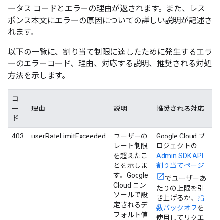
ータス コードとエラーの理由が返されます。また、レス
ポンス本文にエラーの原因についての詳しい説明が記述さ
れます。
以下の一覧に、割り当て制限に達したために発生するエラ
ーのエラーコード、理由、対応する説明、推奨される対処
方法を示します。
コ
ー
理由
説明
推奨される対応
ド
403
userRateLimitExceeded
ユーザーの
Google Cloud プ
レート制限
ロジェクトの
を超えたこ
Admin SDK API
とを示しま
割り当てページ
す。Google
でユーザーあ
Cloud コン
たりの上限を引
ソールで設
き上げるか、
指
定されるデ
数バックオフ
を
フォルト値
使用してリクエ