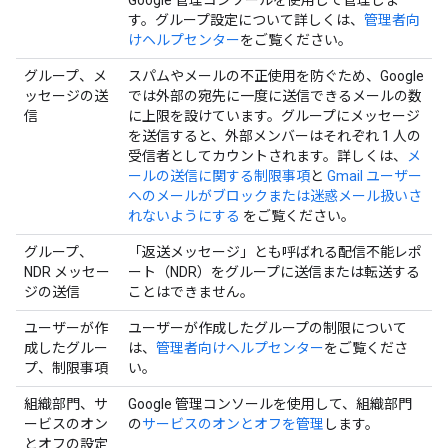
Google 管理コンソールを使用して管理しま
す。グループ設定について詳しくは、
管理者向
けヘルプセンター
をご覧ください。
グループ、メ
スパムやメールの不正使用を防ぐため、Google
ッセージの送
では外部の宛先に一度に送信できるメールの数
信
に上限を設けています。グループにメッセージ
を送信すると、外部メンバーはそれぞれ 1 人の
受信者としてカウントされます。詳しくは、
メ
ールの送信に関する制限事項
と
Gmail ユーザー
へのメールがブロックまたは迷惑メール扱いさ
れないようにする
をご覧ください。
グループ、
「返送メッセージ」とも呼ばれる配信不能レポ
NDR メッセー
ート（NDR）をグループに送信または転送する
ジの送信
ことはできません。
ユーザーが作
ユーザーが作成したグループの制限について
成したグルー
は、
管理者向けヘルプセンター
をご覧くださ
プ、制限事項
い。
組織部門、サ
Google 管理コンソールを使用して、組織部門
ービスのオン
の
サービスのオンとオフを管理
します。
とオフの設定