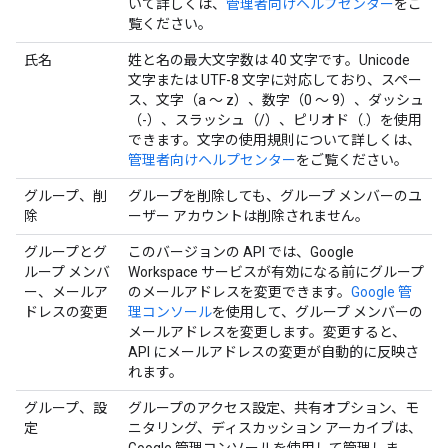
いて詳しくは、
管理者向けヘルプセンター
をご
覧ください。
氏名
姓と名の最大文字数は 40 文字です。Unicode
文字または UTF-8 文字に対応しており、スペー
ス、文字（a ～ z）、数字（0 ～ 9）、ダッシュ
（-）、スラッシュ（/）、ピリオド（.）を使用
できます。文字の使用規則について詳しくは、
管理者向けヘルプセンター
をご覧ください。
グループ、削
グループを削除しても、グループ メンバーのユ
除
ーザー アカウントは削除されません。
グループとグ
このバージョンの API では、Google
ループ メンバ
Workspace サービスが有効になる前にグループ
ー、メールア
のメールアドレスを変更できます。
Google 管
ドレスの変更
理コンソール
を使用して、グループ メンバーの
メールアドレスを変更します。変更すると、
API にメールアドレスの変更が自動的に反映さ
れます。
グループ、設
グループのアクセス設定、共有オプション、モ
定
ニタリング、ディスカッション アーカイブは、