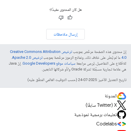
هل كان المحتوى مفيدًا؟
إرسال ملاحظات
إنّ محتوى هذه الصفحة مرخّص بموجب
ترخيص Creative Commons Attribution
4.0‏
ما لم يُنصّ على خلاف ذلك، ونماذج الرموز مرخّصة بموجب
ترخيص Apache 2.0‏
.
للاطّلاع على التفاصيل، يُرجى مراجعة
سياسات موقع Google Developers‏
. إنّ Java
هي علامة تجارية مسجَّلة لشركة Oracle و/أو شركائها التابعين.
تاريخ التعديل الأخير: 2025-07-24 (حسب التوقيت العالمي المتفَّق عليه)
المدونة
‫X ‏(Twitter سابقًا)
تعليمات برمجية نموذجية
Codelabs