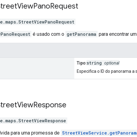
Street
View
Pano
Request
e.maps
.
StreetViewPanoRequest
wPanoRequest
é usado com o
getPanorama
para encontrar um
string
Tipo
:
optional
Especifica o ID do panorama a 
Street
View
Response
e.maps
.
StreetViewResponse
lvida para uma promessa de
StreetViewService.getPanoram