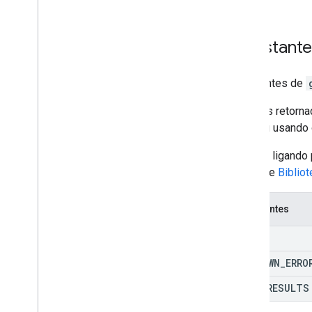
Constant
Constantes de
O status retorn
valor ou usando
Acesse ligando
Consulte
Biblio
Constantes
OK
UNKNOWN
_
ERRO
ZERO
_
RESULTS