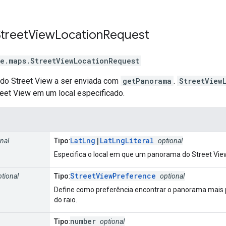
Street
View
Location
Request
e.maps
.
StreetViewLocationRequest
 do Street View a ser enviada com
getPanorama
.
StreetView
eet View em um local especificado.
LatLng
|
LatLngLiteral
nal
Tipo
:
optional
Especifica o local em que um panorama do Street Vie
StreetViewPreference
ptional
Tipo
:
optional
Define como preferência encontrar o panorama mais p
do raio.
number
Tipo
:
optional