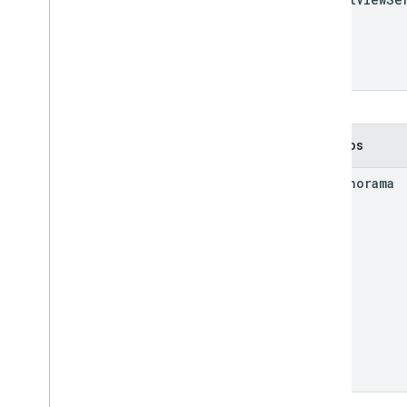
Métodos
get
Panorama