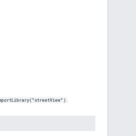
mportLibrary("streetView")
.