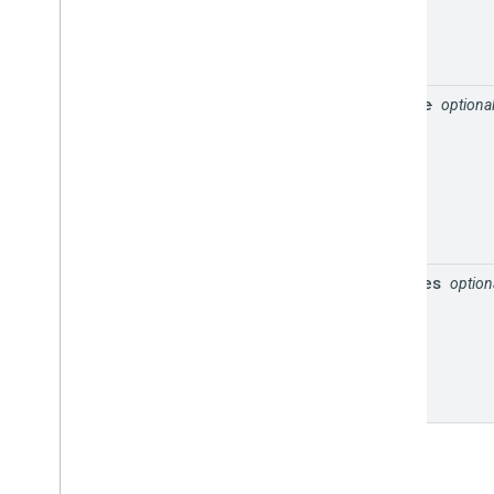
source
optiona
sources
option