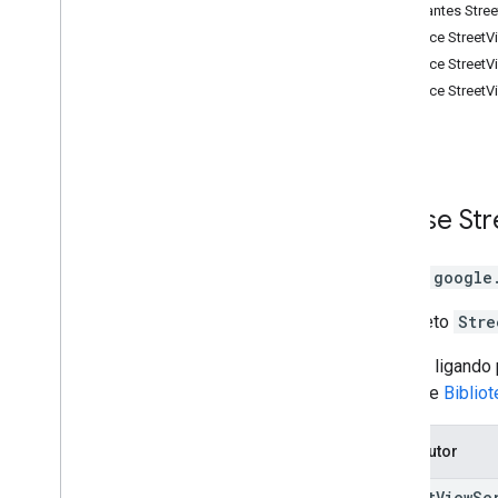
Constantes Stre
Places
Interface Street
Routes
Interface Stree
Mapas 3D
Interface Stree
Ambiental (Alfa)
Compartilhamento de jornada
Interfaces de biblioteca
Referência da API v3
.
64 (canal
trimestral)
Classe
Str
Referência da API v3
.
63
Referência da API v3
.
62
Classe
google
Um objeto
Stre
Acesse ligando
Consulte
Biblio
Construtor
Street
View
Se