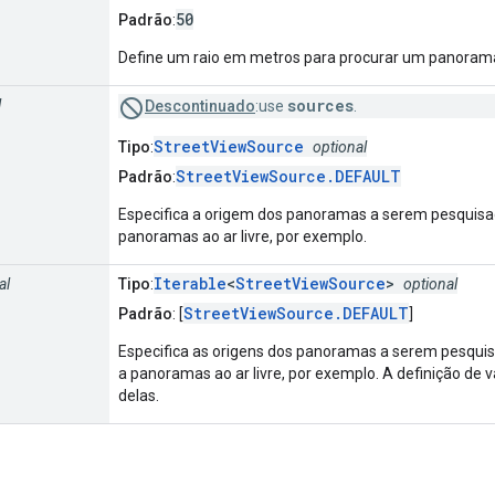
50
Padrão
:
Define um raio em metros para procurar um panoram
sources
l
Descontinuado
:use
.
StreetViewSource
Tipo
:
optional
StreetViewSource.DEFAULT
Padrão
:
Especifica a origem dos panoramas a serem pesquisado
panoramas ao ar livre, por exemplo.
Iterable
<
StreetViewSource
>
al
Tipo
:
optional
StreetViewSource.DEFAULT
Padrão
: [
]
Especifica as origens dos panoramas a serem pesquisa
a panoramas ao ar livre, por exemplo. A definição de 
delas.