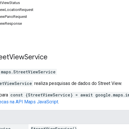
etViewStatus
ViewLocationRequest
tViewPanoRequest
tViewResponse
eet
View
Service
.maps
.
StreetViewService
etViewService
realiza pesquisas de dados do Street View.
 para
const {StreetViewService} = await google.maps.i
tecas na API Maps JavaScript
.
rvice
StreetViewService()