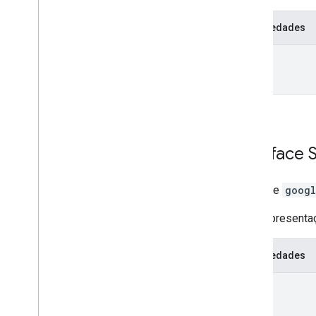
Propriedades
data
Interface
Interface
googl
Uma representaç
Propriedades
pano