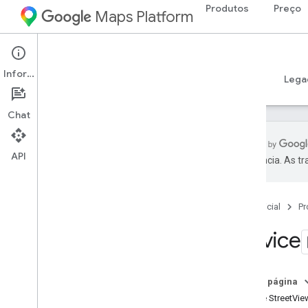
Produtos
Preço
Maps Platform
Web
Maps JavaScript API
Informações
Guias
Referência
Exemplos
Recursos
Lega
Chat
API
preferência. As t
Referência da API v3
.
65 (canal
semanal)
Visão geral
Página inicial
Pr
Conceitos globais
Service
Mapas
Desenhar no mapa
Street View
Nesta página
Renderização
Classe StreetVie
Serviço