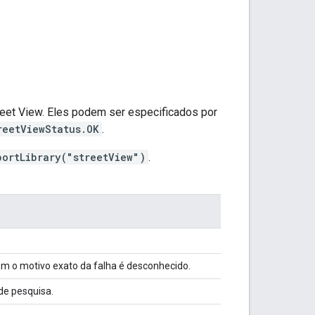
reet View. Eles podem ser especificados por
reetViewStatus.OK
.
portLibrary("streetView")
.
ém o motivo exato da falha é desconhecido.
de pesquisa.