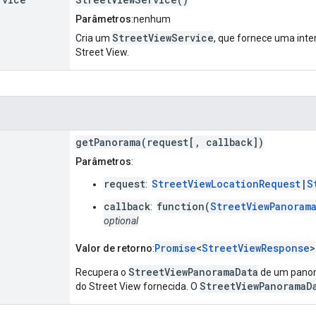
Parâmetros
:nenhum
StreetViewService
Cria um
, que fornece uma int
Street View.
getPanorama(request[, callback])
Parâmetros
:
request
StreetViewLocationRequest
|
S
:
callback
function(
StreetViewPanoram
:
optional
Promise
<
StreetViewResponse
>
Valor de retorno
:
StreetViewPanoramaData
Recupera o
de um panora
StreetViewPanoramaD
do Street View fornecida. O