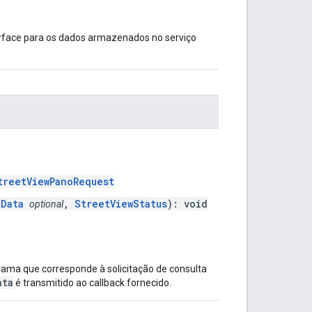
erface para os dados armazenados no serviço
treetViewPanoRequest
aData
,
StreetViewStatus
): void
optional
ma que corresponde à solicitação de consulta
ata
é transmitido ao callback fornecido.