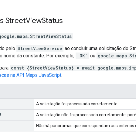
es
Street
View
Status
google.maps
.
StreetViewStatus
ado pelo
StreetViewService
ao concluir uma solicitação do St
 o nome da constante. Por exemplo,
'OK'
ou
google.maps.St
 para
const {StreetViewStatus} = await google.maps.im
tecas na API Maps JavaScript
.
A solicitação foi processada corretamente.
R
A solicitação não foi processada corretamente, por
Não há panoramas que correspondam aos critérios 