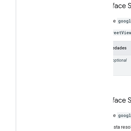
Interface
Interface
googl
Um
StreetVie
Propriedades
pano
optional
Interface
Interface
googl
A resposta reso