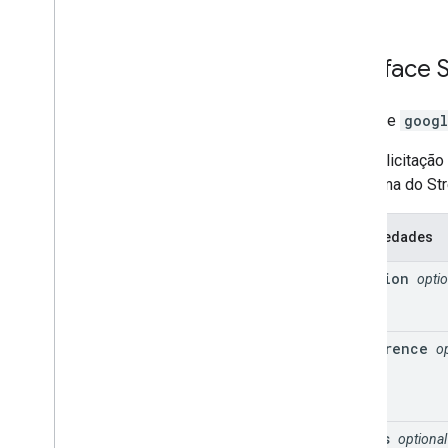
Interface
Interface
googl
Uma solicitação
panorama do Str
Propriedades
location
optio
preference
o
radius
optional