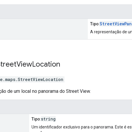
StreetViewPan
Tipo
:
A representação de 
Street
View
Location
e.maps
.
StreetViewLocation
ão de um local no panorama do Street View.
string
Tipo
:
Um identificador exclusivo para o panorama. Este é e