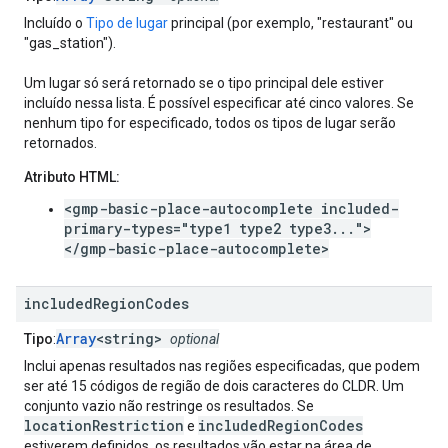
Incluído o
Tipo de lugar
principal (por exemplo, "restaurant" ou
"gas_station").
Um lugar só será retornado se o tipo principal dele estiver
incluído nessa lista. É possível especificar até cinco valores. Se
nenhum tipo for especificado, todos os tipos de lugar serão
retornados.
Atributo HTML:
<gmp-basic-place-autocomplete included-
primary-types="type1 type2 type3...">
</gmp-basic-place-autocomplete>
included
Region
Codes
Array
<string>
Tipo
:
optional
Inclui apenas resultados nas regiões especificadas, que podem
ser até 15 códigos de região de dois caracteres do CLDR. Um
conjunto vazio não restringe os resultados. Se
locationRestriction
includedRegionCodes
e
estiverem definidos, os resultados vão estar na área de