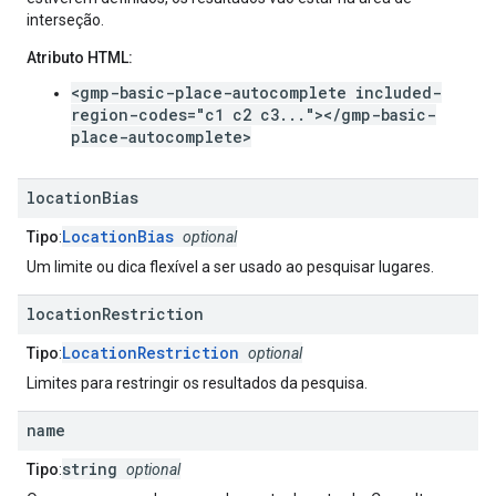
interseção.
Atributo HTML:
<gmp-basic-place-autocomplete included-
region-codes="c1 c2 c3..."></gmp-basic-
place-autocomplete>
location
Bias
LocationBias
Tipo
:
optional
Um limite ou dica flexível a ser usado ao pesquisar lugares.
location
Restriction
LocationRestriction
Tipo
:
optional
Limites para restringir os resultados da pesquisa.
name
string
Tipo
:
optional