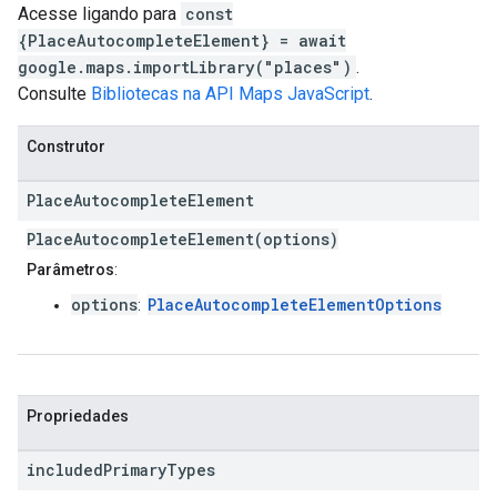
Acesse ligando para
const
{PlaceAutocompleteElement} = await
google.maps.importLibrary("places")
.
Consulte
Bibliotecas na API Maps JavaScript
.
Construtor
Place
Autocomplete
Element
PlaceAutocompleteElement(options)
Parâmetros
:
options
PlaceAutocompleteElementOptions
:
Propriedades
included
Primary
Types