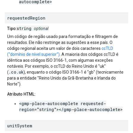
autocomplete>
requested
Region
string
Tipo
:
optional
Um código de região usado para formatação e filtragem de
resultados. Ele não restringe as sugestões a esse país. O
código regional aceita um valor de dois caracteres
ccTLD
("domínio de nível superior")
. A maioria dos códigos ccTLD é
idêntica aos códigos ISO 3166-1, com algumas exceções
notáveis. Por exemplo, o ccTLD do Reino Unido é "uk"
.co.uk
(
), enquanto o código ISO 3166-1 é "gb" (tecnicamente
para a entidade "Reino Unido da Grã-Bretanha e Irlanda do
Norte").
Atributo HTML:
<gmp-place-autocomplete requested-
region="string"></gmp-place-autocomplete>
unit
System