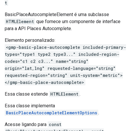
t
BasicPlaceAutocompleteElement é uma subclasse
HTMLElement
que fornece um componente de interface
para a API Places Autocomplete.
Elemento personalizado:
<gmp-basic-place-autocomplete included-primary-
types="type1 type2 type3..." included-region-
codes="c1 c2 c3..." name="string"
origin="lat,lng" requested-language="string"
requested-region="string" unit-system="metric">
</gmp-basic-place-autocomplete>
Essa classe estende
HTMLElement
.
Essa classe implementa
BasicPlaceAutocompleteElementOptions
.
Acesse ligando para
const