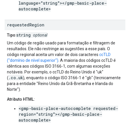
language="string"></gmp-basic-place-
autocomplete>
requested
Region
string
Tipo
:
optional
Um código de região usado para formatação e filtragem de
resultados. Ele não restringe as sugestões a esse país. O
código regional aceita um valor de dois caracteres
ccTLD
("domínio de nível superior")
. A maioria dos códigos ccTLD é
idêntica aos códigos ISO 3166-1, com algumas exceções
notáveis. Por exemplo, o ccTLD do Reino Unido é "uk"
.co.uk
(
), enquanto o código ISO 3166-1 é "gb" (tecnicamente
para a entidade "Reino Unido da Grã-Bretanha e Irlanda do
Norte").
Atributo HTML:
<gmp-basic-place-autocomplete requested-
region="string"></gmp-basic-place-
autocomplete>