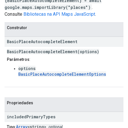
{BasicPlaceAutocompleteElement} = await
google.maps.importLibrary("places")
.
Consulte
Bibliotecas na API Maps JavaScript
.
Construtor
Basic
Place
Autocomplete
Element
BasicPlaceAutocompleteElement(options)
Parâmetros
:
options
:
BasicPlaceAutocompleteElementOptions
Propriedades
included
Primary
Types
Array
<string>
Tipo
:
optional