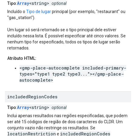
Array
<string>
Tipo
:
optional
Incluído o
Tipo de lugar
principal (por exemplo, "restaurant" ou
"gas_station").
Um lugar só será retornado se o tipo principal dele estiver
incluído nessa lista. É possível especificar até cinco valores. Se
nenhum tipo for especificado, todos os tipos de lugar serão
retornados.
Atributo HTML:
<gmp-place-autocomplete included-primary-
types="type1 type2 type3..."></gmp-place-
autocomplete>
included
Region
Codes
Array
<string>
Tipo
:
optional
Inclui apenas resultados nas regiões especificadas, que podem
ser até 15 códigos de região de dois caracteres do CLDR. Um
conjunto vazio não restringe os resultados. Se
locationRestriction
includedRegionCodes
e