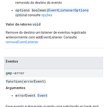
removido do destino do evento.
options
boolean|
EventListenerOptions
:
optional
consulte
opções
.
void
Valor de retorno
:
Remove do destino um listener de eventos registrado
anteriormente com addEventListener. Consulte
removeEventListener
.
Eventos
gmp-error
function(errorEvent)
Argumentos:
errorEvent
Event
:
Esse evento é disparado quando uma solicitação ao back-end