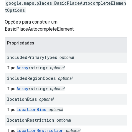
google.maps.places
.
BasicPlaceAutocompleteElemen
tOptions
Opções para construir um
BasicPlaceAutocompleteElement.
Propriedades
included
Primary
Types
optional
Array
<string>
Tipo
:
optional
included
Region
Codes
optional
Array
<string>
Tipo
:
optional
location
Bias
optional
LocationBias
Tipo
:
optional
location
Restriction
optional
LocationRestriction
Tipo
:
optional