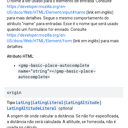
O nome a ser usado para o elemento de entrada. Consulte
https://developer.mozilla.org/en-
US/docs/Web/HTML/Element/input#name
(link em inglês)
para mais detalhes. Segue o mesmo comportamento do
atributo "name" para entradas. Esse é o nome que será usado
quando um formulário for enviado. Consulte
https://developer.mozilla.org/en-
US/docs/Web/HTML/Element/form
(link em inglês) para mais
detalhes.
Atributo HTML:
<gmp-basic-place-autocomplete
name="string"></gmp-basic-place-
autocomplete>
origin
LatLng
|
LatLngLiteral
|
LatLngAltitude
|
Tipo
:
LatLngAltitudeLiteral
optional
A origem de onde calcular a distância. Se não for especificada,
a distância não será calculada. A altitude, se fornecida, não é
usada no cálculo.