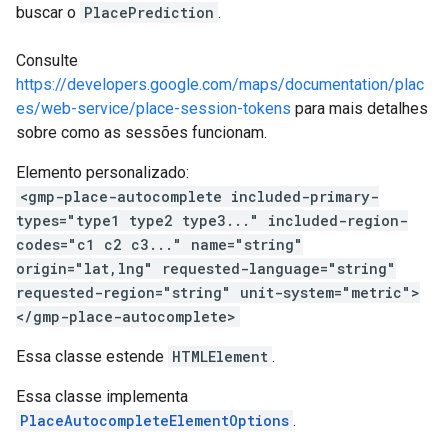
buscar o
PlacePrediction
.
Consulte
https://developers.google.com/maps/documentation/plac
es/web-service/place-session-tokens
para mais detalhes
sobre como as sessões funcionam.
Elemento personalizado:
<gmp-place-autocomplete included-primary-
types="type1 type2 type3..." included-region-
codes="c1 c2 c3..." name="string"
origin="lat,lng" requested-language="string"
requested-region="string" unit-system="metric">
</gmp-place-autocomplete>
Essa classe estende
HTMLElement
.
Essa classe implementa
PlaceAutocompleteElementOptions
.