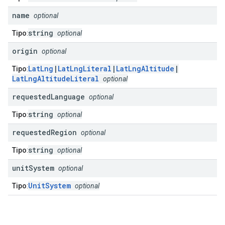
name
optional
string
Tipo
:
optional
origin
optional
LatLng
|
LatLngLiteral
|
LatLngAltitude
|
Tipo
:
LatLngAltitudeLiteral
optional
requested
Language
optional
string
Tipo
:
optional
requested
Region
optional
string
Tipo
:
optional
unit
System
optional
UnitSystem
Tipo
:
optional