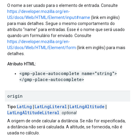
O nome a ser usado para o elemento de entrada. Consulte
https://developer.mozilla.org/en-
US/docs/Web/HTML/Element/input#name
(link em inglês)
para mais detalhes. Segue o mesmo comportamento do
atributo "name" para entradas. Esse é o nome que será usado
quando um formulário for enviado. Consulte
https://developer.mozilla.org/en-
US/docs/Web/HTML/Element/form
(link em inglês) para mais
detalhes.
Atributo HTML:
<gmp-place-autocomplete name="string">
</gmp-place-autocomplete>
origin
LatLng
|
LatLngLiteral
|
LatLngAltitude
|
Tipo
:
LatLngAltitudeLiteral
optional
A origem de onde calcular a distância. Se não for especificada,
a distância não será calculada. A altitude, se fornecida, não é
usada no cálculo.