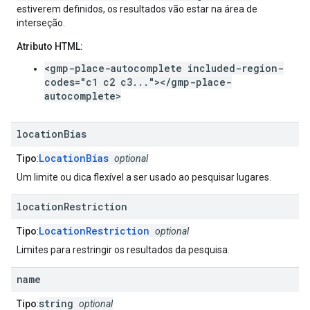
estiverem definidos, os resultados vão estar na área de
interseção.
Atributo HTML:
<gmp-place-autocomplete included-region-
codes="c1 c2 c3..."></gmp-place-
autocomplete>
location
Bias
LocationBias
Tipo
:
optional
Um limite ou dica flexível a ser usado ao pesquisar lugares.
location
Restriction
LocationRestriction
Tipo
:
optional
Limites para restringir os resultados da pesquisa.
name
string
Tipo
:
optional