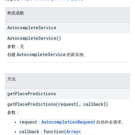
构造函数
Autocomplete
Service
AutocompleteService()
参数
：无
AutocompleteService
创建
的新实例。
方法
get
Place
Predictions
getPlacePredictions(request[, callback])
参数
：
request
AutocompletionRequest
：
自动补全请求。
callback
function(
Array
<
：