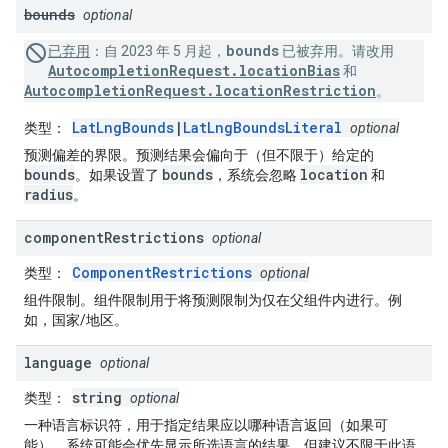
bounds
optional
bounds
已弃用
：
自 2023 年 5 月起，
已被弃用。请改用
AutocompletionRequest.locationBias
和
AutocompletionRequest.locationRestriction
。
LatLngBounds
|
LatLngBoundsLiteral
类型
：
optional
预测偏差的界限。预测结果会偏向于（但不限于）给定的
bounds
bounds
location
。如果设置了
，系统会忽略
和
radius
。
component
Restrictions
optional
ComponentRestrictions
类型
：
optional
组件限制。组件限制用于将预测限制为仅在父组件内进行。例
如，国家/地区。
language
optional
string
类型
：
optional
一种语言标识符，用于指定结果应以哪种语言返回（如果可
能）。系统可能会优先显示所选语言的结果，但建议不限于此语