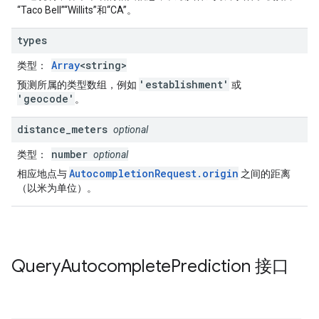
“Taco Bell”“Willits”和“CA”。
types
Array
<string>
类型
：
'establishment'
预测所属的类型数组，例如
或
'geocode'
。
distance
_
meters
optional
number
类型
：
optional
AutocompletionRequest.origin
相应地点与
之间的距离
（以米为单位）。
Query
Autocomplete
Prediction
接口