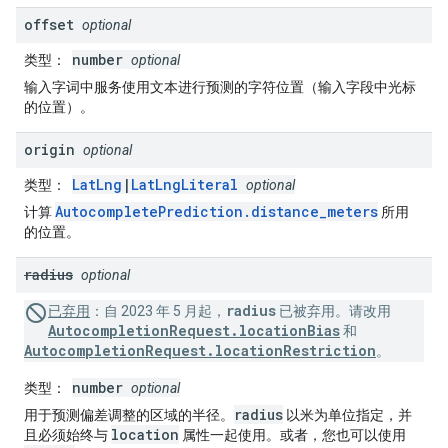
offset
optional
number
类型
：
optional
输入字词中服务使用文本进行预测的字符位置（输入字段中光标
的位置）。
origin
optional
LatLng
|
LatLngLiteral
类型
：
optional
AutocompletePrediction.distance_meters
计算
所用
的位置。
radius
optional
radius
已弃用
：
自 2023 年 5 月起，
已被弃用。请改用
AutocompletionRequest.locationBias
和
AutocompletionRequest.locationRestriction
。
number
类型
：
optional
radius
用于预测偏差调整的区域的半径。
以米为单位指定，并
location
且必须始终与
属性一起使用。或者，您也可以使用