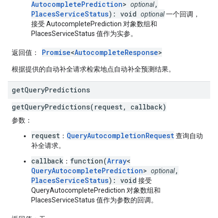
AutocompletePrediction
>
,
optional
PlacesServiceStatus
): void
optional
一个回调，
接受 AutocompletePrediction 对象数组和
PlacesServiceStatus 值作为实参。
Promise
<
AutocompleteResponse
>
返回值
：
根据提供的自动补全请求检索地点自动补全预测结果。
get
Query
Predictions
getQueryPredictions(request, callback)
参数
：
request
QueryAutocompletionRequest
：
查询自动
补全请求。
callback
function(
Array
<
：
QueryAutocompletePrediction
>
,
optional
PlacesServiceStatus
): void
接受
QueryAutocompletePrediction 对象数组和
PlacesServiceStatus 值作为参数的回调。