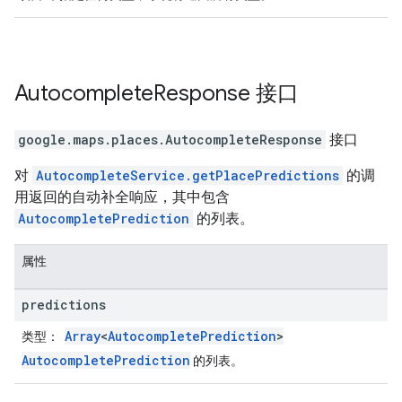
Autocomplete
Response
接口
google.maps.places
.
AutocompleteResponse
接口
对
AutocompleteService.getPlacePredictions
的调
用返回的自动补全响应，其中包含
AutocompletePrediction
的列表。
属性
predictions
Array
<
AutocompletePrediction
>
类型
：
AutocompletePrediction
的列表。