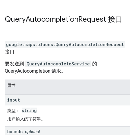
Query
Autocompletion
Request
接口
google.maps.places
.
QueryAutocompletionRequest
接口
要发送到
QueryAutocompleteService
的
QueryAutocompletion 请求。
属性
input
string
类型
：
用户输入的字符串。
bounds
optional