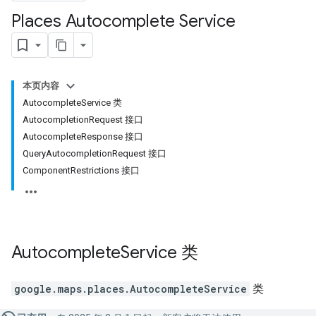
Places Autocomplete Service
本页内容
AutocompleteService 类
AutocompletionRequest 接口
AutocompleteResponse 接口
QueryAutocompletionRequest 接口
ComponentRestrictions 接口
Autocomplete
Service
类
google.maps.places
.
AutocompleteService
类