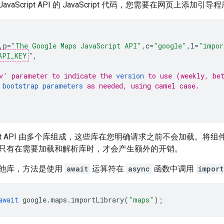
 JavaScript API 的 JavaScript 代码，您需要在网页上
,
p
=
"The Google Maps JavaScript API"
,
c
=
"google"
,
l
=
"impor
API_KEY
"
,
v' parameter to indicate the 
version
 to use (weekly, be
 
bootstrap parameters
 as needed, using camel case.
Script API 由多个库组成，这些库在您明确请求之前不会加载。
将组件
只有在需要加载和解析库时，才会产生额外的开销。
他库，方法是使用
await
运算符在
async
函数中调用
import
await
google
.
maps
.
importLibrary
(
"maps"
);