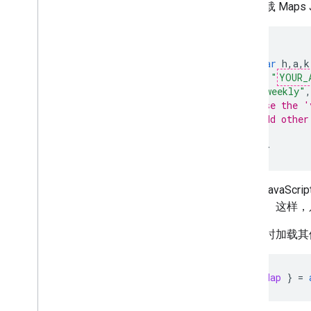
如需加载 Maps
教程
使用 HTML 添加带有标记的 Google 地
图
<
script
(
g
=>{
var
h
,
a
,
k
使用 Java
Script 添加带有标记的
Google 地图
key
:
"
YOUR_
v
:
"weekly"
,
向 React 应用添加 Google 地图
// Use the '
显示当前位置
// Add other
为标记划分聚类
});
<
/script
>
概念
版本控制
Maps Java
本地化
解析）。这样，
最佳实践
Type
Script
在运行时加载其
promise
基本地图
const
{
Map
}
=
将 Google 地图添加到网页中
地图事件