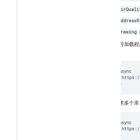
概览
airQuali
信息窗口
addressV
形状和线条
符号
drawing
Web
GL 功能
Deck
.
gl 数据可视化
以下引导加载程序请求
地面叠加层
中：
自定义叠加层
添加自定义图例
<script async

    src="https:/
显示数据
</script>
概览
数据集的数据驱动型样式
若要请求多个库
边界的数据驱动型样式
KML
Geo
JSON
<script async

数据层
    src="https:/
热图（已弃用）
</script>