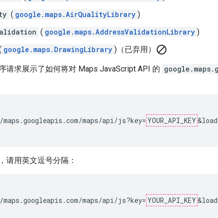
ty
(
google.maps.AirQualityLibrary
)
alidation
(
google.maps.AddressValidationLibrary
)
block
(
google.maps.DrawingLibrary
)（已弃用）
展示了如何将对 Maps JavaScript API 的
google.maps.
/maps.googleapis.com/maps/api/js?key=
YOUR_API_KEY
&load
，请用英文逗号分隔：
/maps.googleapis.com/maps/api/js?key=
YOUR_API_KEY
&load