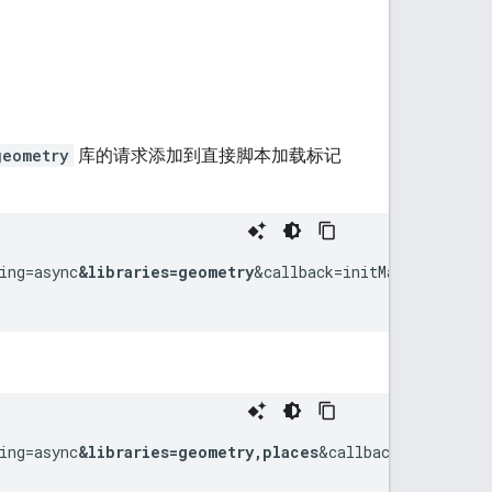
geometry
库的请求添加到直接脚本加载标记
ing=async
&libraries=geometry
&callback=initMap">

ing=async
&libraries=geometry,places
&callback=initMap">
