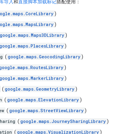
库导入
和
直接脚本加载标记
搭配使用：
ogle.maps.CoreLibrary
)
ogle.maps.MapsLibrary
)
google.maps.Maps3DLibrary
)
google.maps.PlacesLibrary
)
ng
(
google.maps.GeocodingLibrary
)
google.maps.RoutesLibrary
)
google.maps.MarkerLibrary
)
(
google.maps.GeometryLibrary
)
n
(
google.maps.ElevationLibrary
)
ew
(
google.maps.StreetViewLibrary
)
haring
(
google.maps.JourneySharingLibrary
)
ation
(
google.maps.VisualizationLibrary
)