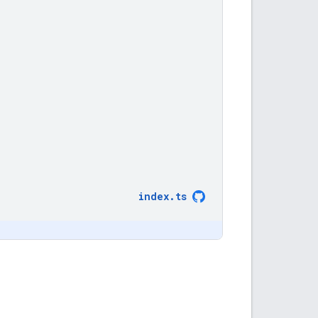
index
.
ts