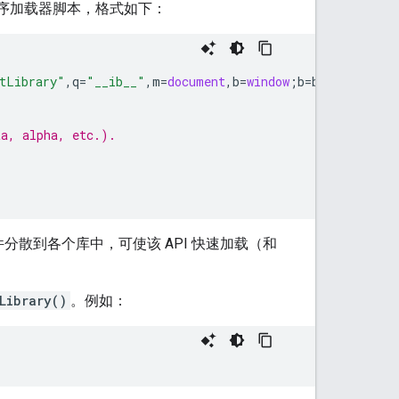
添加引导程序加载器脚本，格式如下：
tLibrary"
,
q
=
"__ib__"
,
m
=
document
,
b
=
window
;
b
=
b
[
c
]
||
(
b
[
c
]
ta, alpha, etc.).
分散到各个库中，可使该 API 快速加载（和
Library()
。例如：