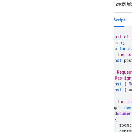
以下代码示例展
地图控件
控制缩放和平移
TypeScript
渲染类型（光栅和矢量）
地图类型
地图配色方案
// Initiali
地图和图块坐标
let
map
;
自定义地图
async
funct
// The lo
const
pos
使用 3D 地图
概览
// Reques
开始使用
//@ts-ign
概念
const
{
M
const
{
A
3D 基本地图
标记
// The ma
在地图上绘制
map
=
new
资源
documen
{
zoom
:
标记
cente