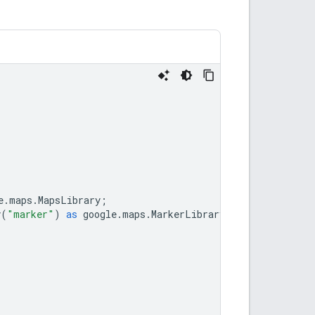
e
.
maps
.
MapsLibrary
;
y
(
"marker"
)
as
google
.
maps
.
MarkerLibrary
;