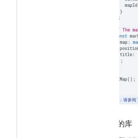
概览
mapId
开始使用
}
向地图添加标记
);
自定义基本标记
// The ma
创建带有图形的标记
const
mar
使用 HTML 和 CSS 创建标记
map
:
ma
控制冲突行为、海拔高度和可见性
positio
使标记可点击且可访问
title
:
使标记可拖动
});
}
迁移到高级标记
标记（旧版）
initMap
();
使用地点
概览
注意
：请参阅 T
地点（新）
Places UI Kit
地点指南
可用的库
使用路线