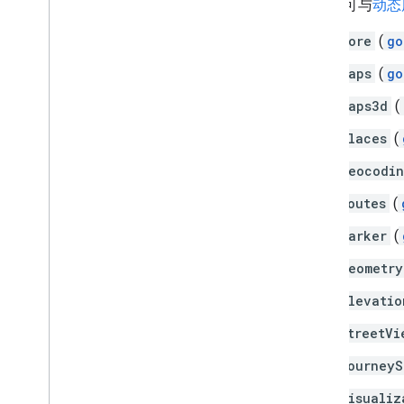
以下库可与
动态
概览
开始使用
core
(
go
体验演示版
maps
(
go
路线类
Route Matrix 类
maps3d
(
迁移指南
places
(
资源
geocodi
地址验证
routes
(
概览
体验演示版
marker
(
开始使用
geometry
验证地址
了解基本回复
elevatio
处理验证响应
streetVi
处理美国地址
国家和地区覆盖率
journeyS
visualiz
在地图上绘制