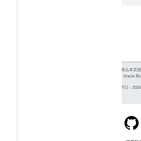
路况图层、公交图层和骑行图层
服务
海拔
地理编码
图像最大缩放级别
街景
其他库
概览
如未另行说明，那么本页
站政策
。Java 是 Orac
空气质量检测仪 widget（实验性）
绘图库（已弃用）
最后更新时间 (UTC)：2026-
几何图形库
可视化库（已弃用）
开源库
更多指南
Google 加载器迁移指南
Stack Overflow
地点字段迁移（open
_
now、utc
_