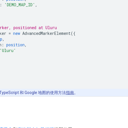
:
'DEMO_MAP_ID'
,
rker, positioned at Uluru
ker
=
new
AdvancedMarkerElement
({
p
,
n
:
position
,
'Uluru'
ypeScript 和 Google 地图的使用方法
指南
。