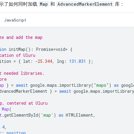
示了如何同时加载
Map
和
AdvancedMarkerElement
库：
JavaScript
ze and add the map
ion
initMap
()
:
Promise<void>
{
cation of Uluru
ition
=
{
lat
:
-
25.344
,
lng
:
131.031
};
t needed libraries.
ore
ap
}
=
await
google
.
maps
.
importLibrary
(
"maps"
)
as
googl
dvancedMarkerElement
}
=
await
google
.
maps
.
importLibrar
p, centered at Uluru
Map
(
t
.
getElementById
(
'map'
)
as
HTMLElement
,
4
,
r
:
position
,