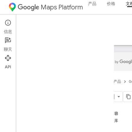
产品
价格
文
Maps Platform
Web
Maps JavaScript API
信息
指南
参考文档
示例
资源
旧版
聊天
API
Maps Java
Script API
首页
产品
G
概览
设置 Java
Script API
库
获取和使用 Maps Demo Key
使用 App Check 保护您的 API 密钥
加载 Maps Java
Script API
本页内容
错误处理
可用的库
问题排查