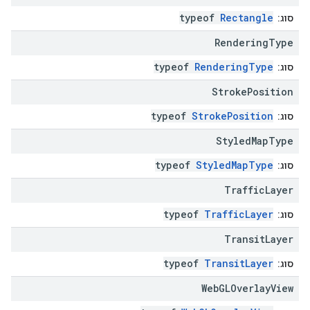
typeof
Rectangle
סוג:
Rendering
Type
typeof
RenderingType
סוג:
Stroke
Position
typeof
StrokePosition
סוג:
Styled
Map
Type
typeof
StyledMapType
סוג:
Traffic
Layer
typeof
TrafficLayer
סוג:
Transit
Layer
typeof
TransitLayer
סוג:
Web
GLOverlay
View