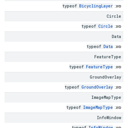
typeof
BicyclingLayer
סוג:
Circle
typeof
Circle
סוג:
Data
typeof
Data
סוג:
Feature
Type
typeof
FeatureType
סוג:
Ground
Overlay
typeof
GroundOverlay
סוג:
Image
Map
Type
typeof
ImageMapType
סוג:
Info
Window
typeof
InfoWindow
סוג: