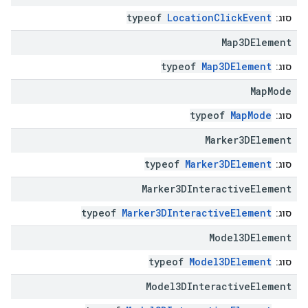
typeof
LocationClickEvent
סוג:
Map3DElement
typeof
Map3DElement
סוג:
Map
Mode
typeof
MapMode
סוג:
Marker3DElement
typeof
Marker3DElement
סוג:
Marker3DInteractive
Element
typeof
Marker3DInteractiveElement
סוג:
Model3DElement
typeof
Model3DElement
סוג:
Model3DInteractive
Element