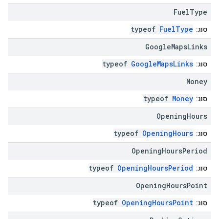
Fuel
Type
typeof
FuelType
סוג:
Google
Maps
Links
typeof
GoogleMapsLinks
סוג:
Money
typeof
Money
סוג:
Opening
Hours
typeof
OpeningHours
סוג:
Opening
Hours
Period
typeof
OpeningHoursPeriod
סוג:
Opening
Hours
Point
typeof
OpeningHoursPoint
סוג: