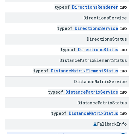
typeof
DirectionsRenderer
סוג:
Directions
Service
typeof
DirectionsService
סוג:
Directions
Status
typeof
DirectionsStatus
סוג:
Distance
Matrix
Element
Status
typeof
DistanceMatrixElementStatus
סוג:
Distance
Matrix
Service
typeof
DistanceMatrixService
סוג:
Distance
Matrix
Status
typeof
DistanceMatrixStatus
סוג:
Fallback
Info