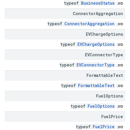
typeof
BusinessStatus
סוג:
Connector
Aggregation
typeof
ConnectorAggregation
סוג:
EVCharge
Options
typeof
EVChargeOptions
סוג:
EVConnector
Type
typeof
EVConnectorType
סוג:
Formattable
Text
typeof
FormattableText
סוג:
Fuel
Options
typeof
FuelOptions
סוג:
Fuel
Price
typeof
FuelPrice
סוג: