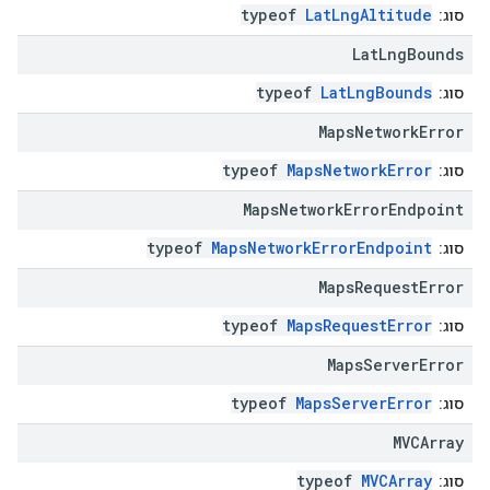
typeof
LatLngAltitude
סוג:
Lat
Lng
Bounds
typeof
LatLngBounds
סוג:
Maps
Network
Error
typeof
MapsNetworkError
סוג:
Maps
Network
Error
Endpoint
typeof
MapsNetworkErrorEndpoint
סוג:
Maps
Request
Error
typeof
MapsRequestError
סוג:
Maps
Server
Error
typeof
MapsServerError
סוג:
MVCArray
typeof
MVCArray
סוג: