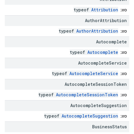
typeof
Attribution
סוג:
Author
Attribution
typeof
AuthorAttribution
סוג:
Autocomplete
typeof
Autocomplete
סוג:
Autocomplete
Service
typeof
AutocompleteService
סוג:
Autocomplete
Session
Token
typeof
AutocompleteSessionToken
סוג:
Autocomplete
Suggestion
typeof
AutocompleteSuggestion
סוג:
Business
Status