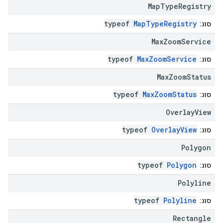
Map
Type
Registry
typeof
MapTypeRegistry
סוג:
Max
Zoom
Service
typeof
MaxZoomService
סוג:
Max
Zoom
Status
typeof
MaxZoomStatus
סוג:
Overlay
View
typeof
OverlayView
סוג:
Polygon
typeof
Polygon
סוג:
Polyline
typeof
Polyline
סוג:
Rectangle