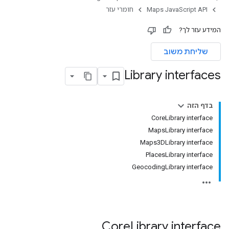
Maps JavaScript API
חומרי עזר
המידע עזר לך?
שליחת משוב
Library interfaces
בדף הזה
‫CoreLibrary interface
‫MapsLibrary interface
‫Maps3DLibrary interface
‫PlacesLibrary interface
‫GeocodingLibrary interface
Core
Library
interface