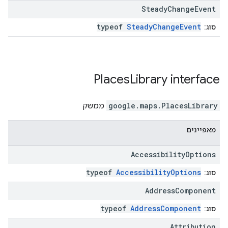
Steady
Change
Event
typeof
SteadyChangeEvent
סוג:
Places
Library
interface
PlacesLibrary
.
google.maps
ממשק
מאפיינים
Accessibility
Options
typeof
AccessibilityOptions
סוג:
Address
Component
typeof
AddressComponent
סוג:
Attribution