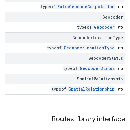
typeof
ExtraGeocodeComputation
סוג:
Geocoder
typeof
Geocoder
סוג:
Geocoder
Location
Type
typeof
GeocoderLocationType
סוג:
Geocoder
Status
typeof
GeocoderStatus
סוג:
Spatial
Relationship
typeof
SpatialRelationship
סוג:
Routes
Library
interface