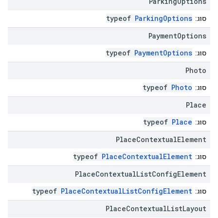
Parking
Options
typeof
ParkingOptions
סוג:
Payment
Options
typeof
PaymentOptions
סוג:
Photo
typeof
Photo
סוג:
Place
typeof
Place
סוג:
Place
Contextual
Element
typeof
PlaceContextualElement
סוג:
Place
Contextual
List
Config
Element
typeof
PlaceContextualListConfigElement
סוג:
Place
Contextual
List
Layout