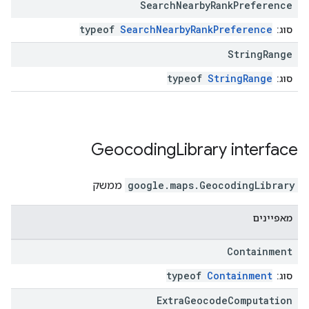
Search
Nearby
Rank
Preference
typeof
SearchNearbyRankPreference
סוג:
String
Range
typeof
StringRange
סוג:
Geocoding
Library
interface
GeocodingLibrary
.
google.maps
ממשק
מאפיינים
Containment
typeof
Containment
סוג:
Extra
Geocode
Computation