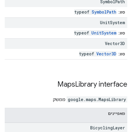
Symbol
Path
typeof
SymbolPath
סוג:
Unit
System
typeof
UnitSystem
סוג:
Vector3D
typeof
Vector3D
סוג:
Maps
Library
interface
MapsLibrary
.
google.maps
ממשק
מאפיינים
Bicycling
Layer