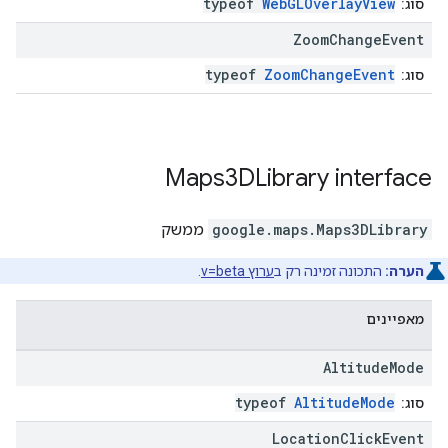
typeof
WebGLOverlayView
סוג:
Zoom
Change
Event
typeof
ZoomChangeEvent
סוג:
Maps3DLibrary
interface
Maps3DLibrary
.
google.maps
ממשק
הערה:
התכונה זמינה רק ב
ערוץ v=beta
.
מאפיינים
Altitude
Mode
typeof
AltitudeMode
סוג:
Location
Click
Event