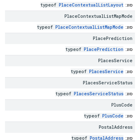
typeof
PlaceContextualListLayout
סוג:
Place
Contextual
List
Map
Mode
typeof
PlaceContextualListMapMode
סוג:
Place
Prediction
typeof
PlacePrediction
סוג:
Places
Service
typeof
PlacesService
סוג:
Places
Service
Status
typeof
PlacesServiceStatus
סוג:
Plus
Code
typeof
PlusCode
סוג:
Postal
Address
typeof
PostalAddress
סוג: