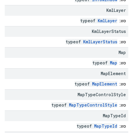
Kml
Layer
typeof
KmlLayer
סוג:
Kml
Layer
Status
typeof
KmlLayerStatus
סוג:
Map
typeof
Map
סוג:
Map
Element
typeof
MapElement
סוג:
Map
Type
Control
Style
typeof
MapTypeControlStyle
סוג:
Map
Type
Id
typeof
MapTypeId
סוג: