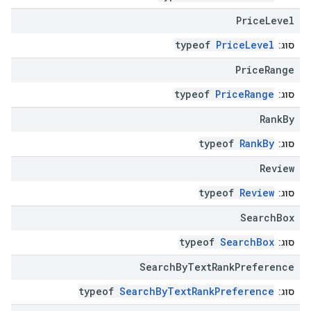
Price
Level
typeof
PriceLevel
סוג:
Price
Range
typeof
PriceRange
סוג:
Rank
By
typeof
RankBy
סוג:
Review
typeof
Review
סוג:
Search
Box
typeof
SearchBox
סוג:
Search
By
Text
Rank
Preference
typeof
SearchByTextRankPreference
סוג: