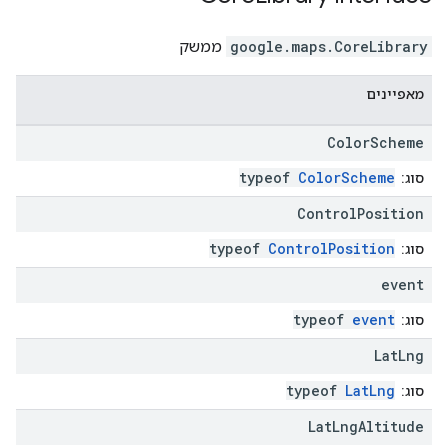
CoreLibrary
.
google.maps
ממשק
מאפיינים
Color
Scheme
typeof
ColorScheme
סוג:
Control
Position
typeof
ControlPosition
סוג:
event
typeof
event
סוג:
Lat
Lng
typeof
LatLng
סוג:
Lat
Lng
Altitude