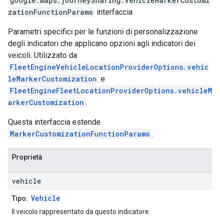
google.maps.journeySharing
.
VehicleMarkerCustomi
zationFunctionParams
interfaccia
Parametri specifici per le funzioni di personalizzazione
degli indicatori che applicano opzioni agli indicatori dei
veicoli. Utilizzato da
FleetEngineVehicleLocationProviderOptions.vehic
leMarkerCustomization
e
FleetEngineFleetLocationProviderOptions.vehicleM
arkerCustomization
.
Questa interfaccia estende
MarkerCustomizationFunctionParams
.
Proprietà
vehicle
Vehicle
Tipo:
Il veicolo rappresentato da questo indicatore.