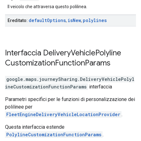
Il veicolo che attraversa questo polilinea.
default
Options
is
New
polylines
Ereditato:
,
,
Interfaccia
Delivery
Vehicle
Polyline
Customization
Function
Params
google.maps.journeySharing
.
DeliveryVehiclePolyl
ineCustomizationFunctionParams
interfaccia
Parametri specifici per le funzioni di personalizzazione dei
polilinee per
FleetEngineDeliveryVehicleLocationProvider
.
Questa interfaccia estende
PolylineCustomizationFunctionParams
.