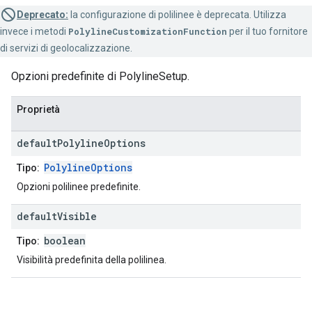
Deprecato:
la configurazione di polilinee è deprecata. Utilizza
invece i metodi
PolylineCustomizationFunction
per il tuo fornitore
di servizi di geolocalizzazione.
Opzioni predefinite di PolylineSetup.
Proprietà
default
Polyline
Options
PolylineOptions
Tipo:
Opzioni polilinee predefinite.
default
Visible
boolean
Tipo:
Visibilità predefinita della polilinea.