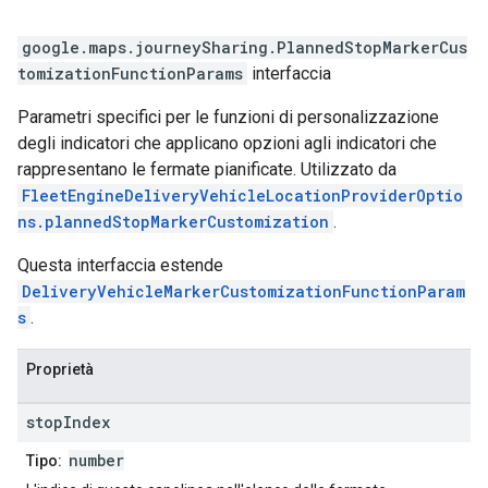
google.maps.journeySharing
.
PlannedStopMarkerCus
tomizationFunctionParams
interfaccia
Parametri specifici per le funzioni di personalizzazione
degli indicatori che applicano opzioni agli indicatori che
rappresentano le fermate pianificate. Utilizzato da
FleetEngineDeliveryVehicleLocationProviderOptio
ns.plannedStopMarkerCustomization
.
Questa interfaccia estende
DeliveryVehicleMarkerCustomizationFunctionParam
s
.
Proprietà
stop
Index
number
Tipo: