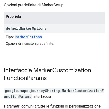
Opzioni predefinite di MarkerSetup.
Proprietà
default
Marker
Options
MarkerOptions
Tipo:
Opzioni di indicatori predefinite.
Interfaccia
Marker
Customization
Function
Params
google.maps.journeySharing
.
MarkerCustomizationF
unctionParams
interfaccia
Parametri comuni a tutte le funzioni di personalizzazione