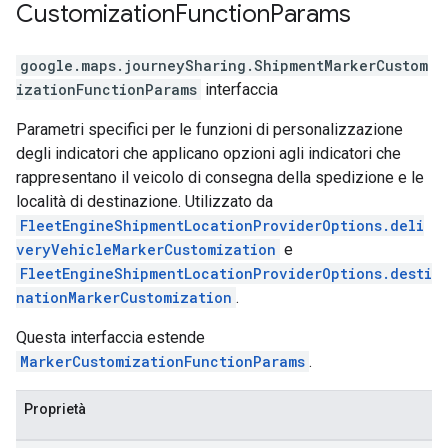
Customization
Function
Params
google.maps.journeySharing
.
ShipmentMarkerCustom
izationFunctionParams
interfaccia
Parametri specifici per le funzioni di personalizzazione
degli indicatori che applicano opzioni agli indicatori che
rappresentano il veicolo di consegna della spedizione e le
località di destinazione. Utilizzato da
FleetEngineShipmentLocationProviderOptions.deli
veryVehicleMarkerCustomization
e
FleetEngineShipmentLocationProviderOptions.desti
nationMarkerCustomization
.
Questa interfaccia estende
MarkerCustomizationFunctionParams
.
Proprietà