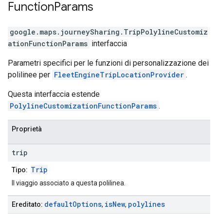
Function
Params
google.maps.journeySharing
.
TripPolylineCustomiz
ationFunctionParams
interfaccia
Parametri specifici per le funzioni di personalizzazione dei
polilinee per
FleetEngineTripLocationProvider
.
Questa interfaccia estende
PolylineCustomizationFunctionParams
.
Proprietà
trip
Trip
Tipo:
Il viaggio associato a questa polilinea.
default
Options
is
New
polylines
Ereditato:
,
,