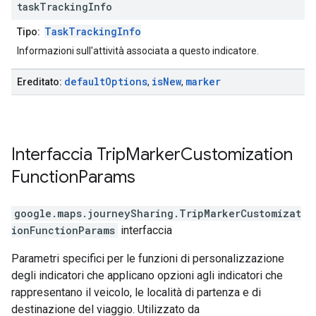
task
Tracking
Info
TaskTrackingInfo
Tipo:
Informazioni sull'attività associata a questo indicatore.
default
Options
is
New
marker
Ereditato:
,
,
Interfaccia
Trip
Marker
Customization
Function
Params
google.maps.journeySharing
.
TripMarkerCustomizat
ionFunctionParams
interfaccia
Parametri specifici per le funzioni di personalizzazione
degli indicatori che applicano opzioni agli indicatori che
rappresentano il veicolo, le località di partenza e di
destinazione del viaggio. Utilizzato da