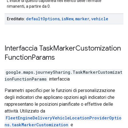
L'indice di questo capolinea nell'elenco delle fermate
rimanenti, a partire da 0.
default
Options
is
New
marker
vehicle
Ereditato:
,
,
,
Interfaccia
Task
Marker
Customization
Function
Params
google.maps.journeySharing
.
TaskMarkerCustomizat
ionFunctionParams
interfaccia
Parametri specifici per le funzioni di personalizzazione
degli indicatori che applicano opzioni agli indicatori che
rappresentano le posizioni pianificate o effettive delle
attività. Utilizzato da
FleetEngineDeliveryVehicleLocationProviderOptio
ns.taskMarkerCustomization
e