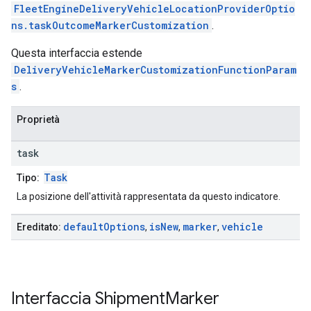
FleetEngineDeliveryVehicleLocationProviderOptio
ns.taskOutcomeMarkerCustomization
.
Questa interfaccia estende
DeliveryVehicleMarkerCustomizationFunctionParam
s
.
Proprietà
task
Task
Tipo:
La posizione dell'attività rappresentata da questo indicatore.
default
Options
is
New
marker
vehicle
Ereditato:
,
,
,
Interfaccia
Shipment
Marker