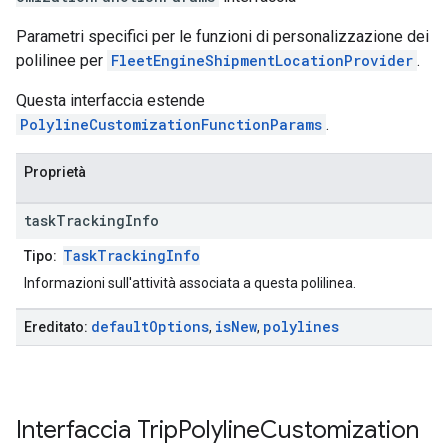
Parametri specifici per le funzioni di personalizzazione dei
polilinee per
FleetEngineShipmentLocationProvider
.
Questa interfaccia estende
PolylineCustomizationFunctionParams
.
Proprietà
task
Tracking
Info
TaskTrackingInfo
Tipo:
Informazioni sull'attività associata a questa polilinea.
default
Options
is
New
polylines
Ereditato:
,
,
Interfaccia
Trip
Polyline
Customization