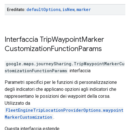
default
Options
is
New
marker
Ereditato:
,
,
Interfaccia
Trip
Waypoint
Marker
Customization
Function
Params
google.maps.journeySharing
.
TripWaypointMarkerCu
stomizationFunctionParams
interfaccia
Parametri specifici per le funzioni di personalizzazione
degli indicatori che applicano opzioni agli indicatori che
rappresentano le posizioni dei waypoint della corsa.
Utilizzato da
FleetEngineTripLocationProviderOptions.waypoint
MarkerCustomization
.
Questa interfaccia estende