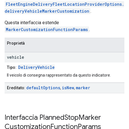
FleetEngineDeliveryFleetLocationProviderOptions.
deliveryVehicleMarkerCustomization
.
Questa interfaccia estende
MarkerCustomizationFunctionParams
.
Proprietà
vehicle
DeliveryVehicle
Tipo:
Il veicolo di consegna rappresentato da questo indicatore.
default
Options
is
New
marker
Ereditato:
,
,
Interfaccia
Planned
Stop
Marker
Customization
Function
Params