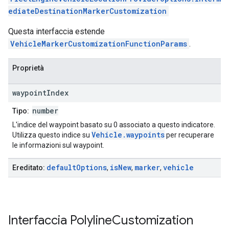
ediateDestinationMarkerCustomization
Questa interfaccia estende
VehicleMarkerCustomizationFunctionParams
.
Proprietà
waypoint
Index
number
Tipo:
L'indice del waypoint basato su 0 associato a questo indicatore.
Vehicle.waypoints
Utilizza questo indice su
per recuperare
le informazioni sul waypoint.
default
Options
is
New
marker
vehicle
Ereditato:
,
,
,
Interfaccia
Polyline
Customization