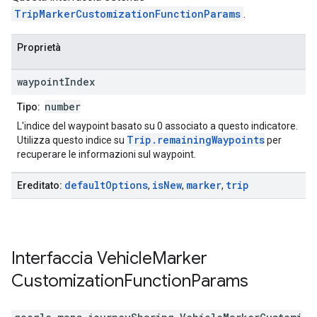
TripMarkerCustomizationFunctionParams
.
Proprietà
waypoint
Index
number
Tipo:
L'indice del waypoint basato su 0 associato a questo indicatore.
Trip.remainingWaypoints
Utilizza questo indice su
per
recuperare le informazioni sul waypoint.
default
Options
is
New
marker
trip
Ereditato:
,
,
,
Interfaccia
Vehicle
Marker
Customization
Function
Params