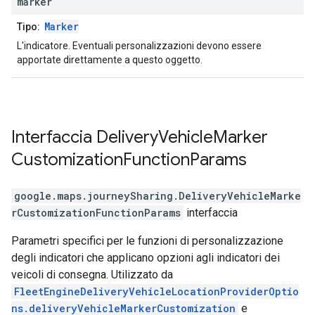
marker
Marker
Tipo:
L'indicatore. Eventuali personalizzazioni devono essere
apportate direttamente a questo oggetto.
Interfaccia
Delivery
Vehicle
Marker
Customization
Function
Params
google.maps.journeySharing
.
DeliveryVehicleMarke
rCustomizationFunctionParams
interfaccia
Parametri specifici per le funzioni di personalizzazione
degli indicatori che applicano opzioni agli indicatori dei
veicoli di consegna. Utilizzato da
FleetEngineDeliveryVehicleLocationProviderOptio
ns.deliveryVehicleMarkerCustomization
e