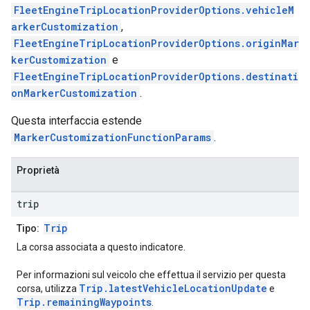
FleetEngineTripLocationProviderOptions.vehicleM
arkerCustomization
,
FleetEngineTripLocationProviderOptions.originMar
kerCustomization
e
FleetEngineTripLocationProviderOptions.destinati
onMarkerCustomization
.
Questa interfaccia estende
MarkerCustomizationFunctionParams
.
Proprietà
trip
Trip
Tipo:
La corsa associata a questo indicatore.
Per informazioni sul veicolo che effettua il servizio per questa
Trip.latestVehicleLocationUpdate
corsa, utilizza
e
Trip.remainingWaypoints
.