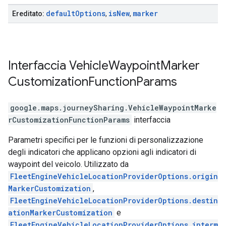
default
Options
is
New
marker
Ereditato:
,
,
Interfaccia
Vehicle
Waypoint
Marker
Customization
Function
Params
google.maps.journeySharing
.
VehicleWaypointMarke
rCustomizationFunctionParams
interfaccia
Parametri specifici per le funzioni di personalizzazione
degli indicatori che applicano opzioni agli indicatori di
waypoint del veicolo. Utilizzato da
FleetEngineVehicleLocationProviderOptions.origin
MarkerCustomization
,
FleetEngineVehicleLocationProviderOptions.destin
ationMarkerCustomization
e
FleetEngineVehicleLocationProviderOptions.interm