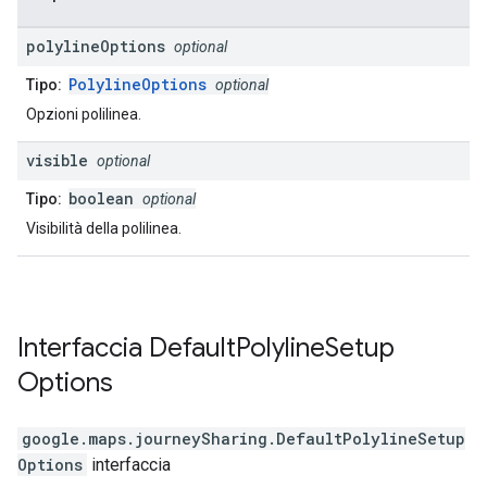
polyline
Options
optional
PolylineOptions
Tipo:
optional
Opzioni polilinea.
visible
optional
boolean
Tipo:
optional
Visibilità della polilinea.
Interfaccia
Default
Polyline
Setup
Options
google.maps.journeySharing
.
DefaultPolylineSetup
Options
interfaccia