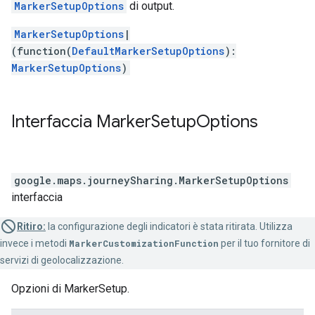
MarkerSetupOptions
di output.
MarkerSetupOptions
|
(function(
DefaultMarkerSetupOptions
):
MarkerSetupOptions
)
Interfaccia
Marker
Setup
Options
google.maps.journeySharing
.
MarkerSetupOptions
interfaccia
Ritiro:
la configurazione degli indicatori è stata ritirata. Utilizza
invece i metodi
MarkerCustomizationFunction
per il tuo fornitore di
servizi di geolocalizzazione.
Opzioni di MarkerSetup.