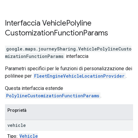
Interfaccia
Vehicle
Polyline
Customization
Function
Params
google.maps.journeySharing
.
VehiclePolylineCusto
mizationFunctionParams
interfaccia
Parametri specifici per le funzioni di personalizzazione dei
polilinee per
FleetEngineVehicleLocationProvider
.
Questa interfaccia estende
PolylineCustomizationFunctionParams
.
Proprietà
vehicle
Vehicle
Tipo: