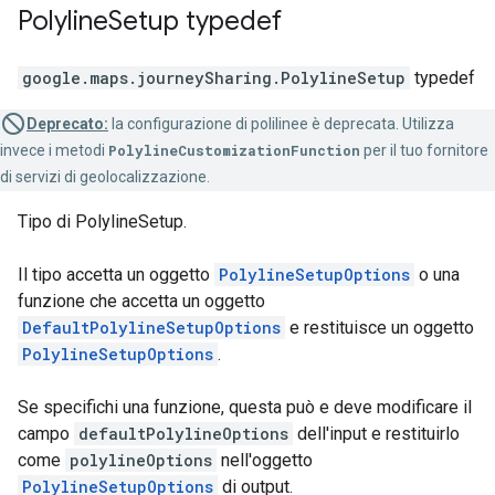
Polyline
Setup
typedef
google.maps.journeySharing
.
PolylineSetup
typedef
Deprecato:
la configurazione di polilinee è deprecata. Utilizza
invece i metodi
PolylineCustomizationFunction
per il tuo fornitore
di servizi di geolocalizzazione.
Tipo di PolylineSetup.
Il tipo accetta un oggetto
PolylineSetupOptions
o una
funzione che accetta un oggetto
DefaultPolylineSetupOptions
e restituisce un oggetto
PolylineSetupOptions
.
Se specifichi una funzione, questa può e deve modificare il
campo
defaultPolylineOptions
dell'input e restituirlo
come
polylineOptions
nell'oggetto
PolylineSetupOptions
di output.