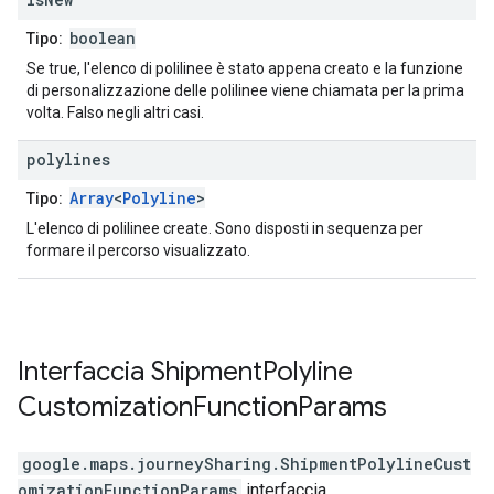
boolean
Tipo:
Se true, l'elenco di polilinee è stato appena creato e la funzione
di personalizzazione delle polilinee viene chiamata per la prima
volta. Falso negli altri casi.
polylines
Array
<
Polyline
>
Tipo:
L'elenco di polilinee create. Sono disposti in sequenza per
formare il percorso visualizzato.
Interfaccia
Shipment
Polyline
Customization
Function
Params
google.maps.journeySharing
.
ShipmentPolylineCust
omizationFunctionParams
interfaccia