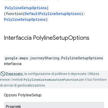
PolylineSetupOptions
|
(function(
DefaultPolylineSetupOptions
):
PolylineSetupOptions
)
Interfaccia
Polyline
Setup
Options
google.maps.journeySharing
.
PolylineSetupOptions
interfaccia
Deprecato:
la configurazione di polilinee è deprecata. Utilizza
invece i metodi
PolylineCustomizationFunction
per il tuo fornitore
di servizi di geolocalizzazione.
Opzioni PolylineSetup.
Proprietà