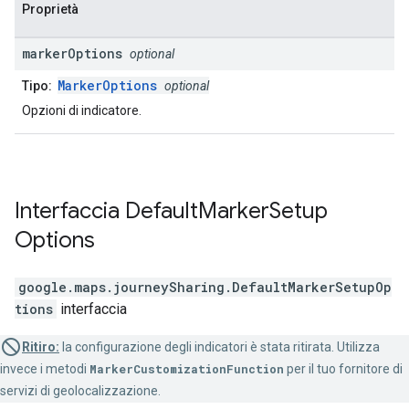
Proprietà
marker
Options
optional
MarkerOptions
Tipo:
optional
Opzioni di indicatore.
Interfaccia
Default
Marker
Setup
Options
google.maps.journeySharing
.
DefaultMarkerSetupOp
tions
interfaccia
Ritiro:
la configurazione degli indicatori è stata ritirata. Utilizza
invece i metodi
MarkerCustomizationFunction
per il tuo fornitore di
servizi di geolocalizzazione.