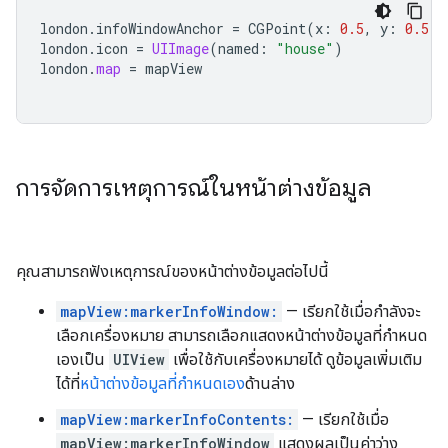
london
.
infoWindowAnchor
=
CGPoint
(
x
:
0.5
,
y
:
0.5
)
london
.
icon
=
UIImage
(
named
:
"house"
)
london
.
map
=
mapView
การจัดการเหตุการณ์ในหน้าต่างข้อมูล
คุณสามารถฟังเหตุการณ์ของหน้าต่างข้อมูลต่อไปนี้
mapView:markerInfoWindow:
— เรียกใช้เมื่อกําลังจะ
เลือกเครื่องหมาย สามารถเลือกแสดงหน้าต่างข้อมูลที่กำหนด
เองเป็น
UIView
เพื่อใช้กับเครื่องหมายได้ ดูข้อมูลเพิ่มเติม
ได้ที่
หน้าต่างข้อมูลที่กำหนดเอง
ด้านล่าง
mapView:markerInfoContents:
— เรียกใช้เมื่อ
mapView:markerInfoWindow
แสดงผลเป็นค่าว่าง