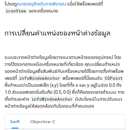
โปรดดู
หมายเหตุสำหรับการพิจารณา
เมื่อใช้พร็อพเพอร์ตี้
iconView
ของเครื่องหมาย
การเปลี่ยนตำแหน่งของหน้าต่างข้อมูล
ระบบจะวาดหน้าต่างข้อมูลโดยวางแนวตามหน้าจอของอุปกรณ์ โดย
วางไว้ตรงกลางเหนือเครื่องหมายที่เกี่ยวข้อง คุณเปลี่ยนตำแหน่ง
ของหน้าต่างข้อมูลซึ่งสัมพันธ์กับเครื่องหมายได้โดยการตั้งค่าพร็อพ
เพอร์ตี้
infoWindowAnchor
พร็อพเพอร์ตี้นี้ยอมรับ
CGPoint
ซึ่งกำหนดว่าเป็นออฟเซ็ต (x,y) โดยที่ทั้ง x และ y อยู่ในช่วง 0.0 ถึง
1.0 ส่วนออฟเซตเริ่มต้นคือ (0.5, 0.0) ซึ่งก็คือตรงกลางด้านบน การ
ตั้งค่าระยะห่าง
infoWindowAnchor
มีประโยชน์ในการปรับแนว
หน้าต่างข้อมูลให้สอดคล้องกับไอคอนที่กำหนดเอง
Swift
Objective-C