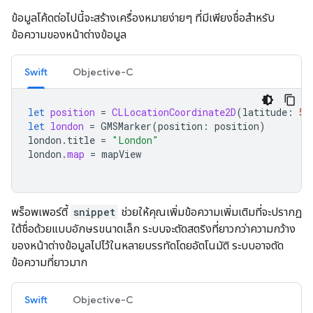
ข้อมูลโค้ดต่อไปนี้จะสร้างเครื่องหมายง่ายๆ ที่มีเพียงชื่อสำหรับ
ข้อความของหน้าต่างข้อมูล
Swift
Objective-C
let
position
=
CLLocationCoordinate2D
(
latitude
:
51
let
london
=
GMSMarker
(
position
:
position
)
london
.
title
=
"London"
london
.
map
=
mapView
พร็อพเพอร์ตี้
snippet
ช่วยให้คุณเพิ่มข้อความเพิ่มเติมที่จะปรากฏ
ใต้ชื่อด้วยแบบอักษรขนาดเล็ก ระบบจะตัดสตริงที่ยาวกว่าความกว้าง
ของหน้าต่างข้อมูลไปไว้ในหลายบรรทัดโดยอัตโนมัติ ระบบอาจตัด
ข้อความที่ยาวมาก
Swift
Objective-C