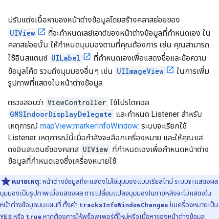
ปรับแต่งเนื้อหาของหน้าต่างข้อมูลโดยสร้างคลาสย่อยของ
UIView
ที่จะกำหนดเลย์เอาต์ของหน้าต่างข้อมูลที่กำหนดเอง ใน
คลาสย่อยนั้น ให้กําหนดมุมมองตามที่คุณต้องการ เช่น คุณสามารถ
ใช้อินสแตนซ์
UILabel
ที่กําหนดเองเพื่อแสดงชื่อและข้อความ
ข้อมูลโค้ด รวมถึงมุมมองอื่นๆ เช่น
UIImageView
ในการเพิ่ม
รูปภาพที่แสดงในหน้าต่างข้อมูล
ตรวจสอบว่า
ViewController
ใช้โปรโตคอล
GMSIndoorDisplayDelegate
และกำหนด Listener สำหรับ
เหตุการณ์
mapView:markerInfoWindow:
ระบบจะเรียกใช้
Listener เหตุการณ์นี้เมื่อกำลังจะเลือกเครื่องหมาย และให้คุณแส
ดงอินสแตนซ์ของคลาส
UIView
ที่กําหนดเองเพื่อกําหนดหน้าต่าง
ข้อมูลที่กำหนดเองซึ่งเครื่องหมายใช้
หมายเหตุ:
หน้าต่างข้อมูลที่จะแสดงไม่ใช่มุมมองแบบเรียลไทม์ ระบบจะแสดงผล
มุมมองเป็นรูปภาพเมื่อแสดงผล การเปลี่ยนแปลงมุมมองในภายหลังจะไม่แสดงใน
หน้าต่างข้อมูลบนแผนที่ ตั้งค่า
tracksInfoWindowChanges
ในเครื่องหมายเป็น
YES
หรือ
true
หากต้องการให้พร็อพเพอร์ตี้ใหม่หรือเนื้อหาของหน้าต่างข้อมูล