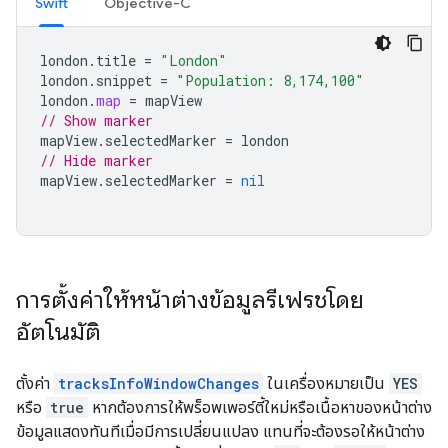
Swift
Objective-C
london
.
title
=
"London"
london
.
snippet
=
"Population: 8,174,100"
london
.
map
=
mapView
// Show marker
mapView
.
selectedMarker
=
london
// Hide marker
mapView
.
selectedMarker
=
nil
การตั้งค่าให้หน้าต่างข้อมูลรีเฟรชโดย
อัตโนมัติ
ตั้งค่า
tracksInfoWindowChanges
ในเครื่องหมายเป็น
YES
หรือ
true
หากต้องการให้พร็อพเพอร์ตี้ใหม่หรือเนื้อหาของหน้าต่าง
ข้อมูลแสดงทันทีเมื่อมีการเปลี่ยนแปลง แทนที่จะต้องรอให้หน้าต่าง