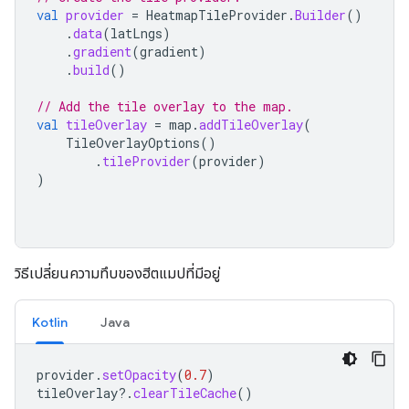
val
provider
=
HeatmapTileProvider
.
Builder
()
.
data
(
latLngs
)
.
gradient
(
gradient
)
.
build
()
// Add the tile overlay to the map.
val
tileOverlay
=
map
.
addTileOverlay
(
TileOverlayOptions
()
.
tileProvider
(
provider
)
)
วิธีเปลี่ยนความทึบของฮีตแมปที่มีอยู่
Kotlin
Java
provider
.
setOpacity
(
0.7
)
tileOverlay
?.
clearTileCache
()