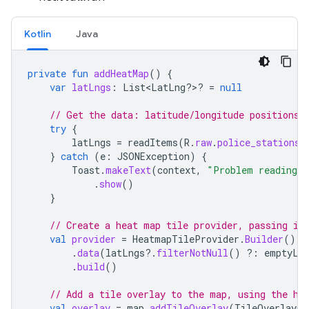
Kotlin
Java
private
fun
addHeatMap
()
{
var
latLngs
:
List<LatLng?>?
=
null
// Get the data: latitude/longitude positions 
try
{
latLngs
=
readItems
(
R
.
raw
.
police_stations
)
}
catch
(
e
:
JSONException
)
{
Toast
.
makeText
(
context
,
"Problem reading l
.
show
()
}
// Create a heat map tile provider, passing it
val
provider
=
HeatmapTileProvider
.
Builder
()
.
data
(
latLngs
?.
filterNotNull
()
?:
emptyLi
.
build
()
// Add a tile overlay to the map, using the he
val
overlay
=
map
.
addTileOverlay
(
TileOverlayOp