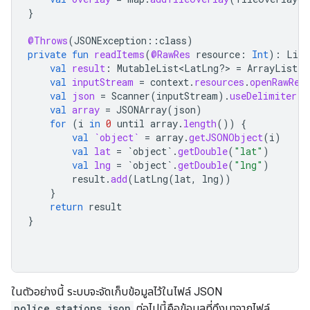
}
@Throws
(
JSONException
::
class
)
private
fun
readItems
(
@RawRes
resource
:
Int
):
List
val
result
:
MutableList<LatLng?> 
=
ArrayList
()
val
inputStream
=
context
.
resources
.
openRawRes
val
json
=
Scanner
(
inputStream
).
useDelimiter
(
"
val
array
=
JSONArray
(
json
)
for
(
i
in
0
until
array
.
length
())
{
val
`object`
=
array
.
getJSONObject
(
i
)
val
lat
=
`object`
.
getDouble
(
"lat"
)
val
lng
=
`object`
.
getDouble
(
"lng"
)
result
.
add
(
LatLng
(
lat
,
lng
))
}
return
result
}
ในตัวอย่างนี้ ระบบจะจัดเก็บข้อมูลไว้ในไฟล์ JSON
police_stations.json
ต่อไปนี้คือข้อมูลที่ดึงมาจากไฟล์