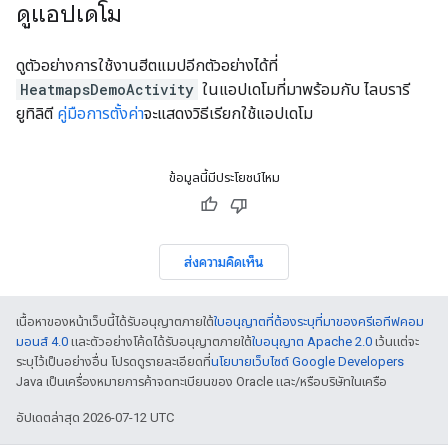
ดูแอปเดโม
ดูตัวอย่างการใช้งานฮีตแมปอีกตัวอย่างได้ที่
HeatmapsDemoActivity
ในแอปเดโมที่มาพร้อมกับ ไลบรารี
ยูทิลิตี
คู่มือการตั้งค่า
จะแสดงวิธีเรียกใช้แอปเดโม
ข้อมูลนี้มีประโยชน์ไหม
ส่งความคิดเห็น
เนื้อหาของหน้าเว็บนี้ได้รับอนุญาตภายใต้
ใบอนุญาตที่ต้องระบุที่มาของครีเอทีฟคอม
มอนส์ 4.0
และตัวอย่างโค้ดได้รับอนุญาตภายใต้
ใบอนุญาต Apache 2.0
เว้นแต่จะ
ระบุไว้เป็นอย่างอื่น โปรดดูรายละเอียดที่
นโยบายเว็บไซต์ Google Developers
Java เป็นเครื่องหมายการค้าจดทะเบียนของ Oracle และ/หรือบริษัทในเครือ
อัปเดตล่าสุด 2026-07-12 UTC