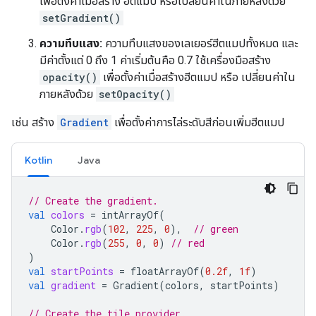
เพื่อตั้งค่าเมื่อสร้าง ฮีตแมป หรือเปลี่ยนค่าในภายหลังด้วย
setGradient()
ความทึบแสง:
ความทึบแสงของเลเยอร์ฮีตแมปทั้งหมด และ
มีค่าตั้งแต่ 0 ถึง 1 ค่าเริ่มต้นคือ 0.7 ใช้เครื่องมือสร้าง
opacity()
เพื่อตั้งค่าเมื่อสร้างฮีตแมป หรือ เปลี่ยนค่าใน
ภายหลังด้วย
setOpacity()
เช่น สร้าง
Gradient
เพื่อตั้งค่าการไล่ระดับสีก่อนเพิ่มฮีตแมป
Kotlin
Java
// Create the gradient.
val
colors
=
intArrayOf
(
Color
.
rgb
(
102
,
225
,
0
),
// green
Color
.
rgb
(
255
,
0
,
0
)
// red
)
val
startPoints
=
floatArrayOf
(
0.2f
,
1f
)
val
gradient
=
Gradient
(
colors
,
startPoints
)
// Create the tile provider.