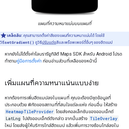
แผนที่ความหนาแน่นบนแผนที่
เคล็ดลับ:
คุณสามารถตั้งค่าสีของแผนที่ความหนาแน่นได้ โดยใช้
วิธี
setGradient()
ดูวิธี
ปรับแต่ง
สีและพร็อพเพอร์ตี้อื่นๆ ของฮีตแมป
หากยังไม่ได้ตั้งค่าไลบรารียูทิลิตี Maps SDK สำหรับ Android โปรด
ทำตาม
คู่มือการตั้งค่า
ก่อนอ่านส่วนที่เหลือของหน้านี้
เพิ่มแผนที่ความหนาแน่นแบบง่าย
หากต้องการเพิ่มฮีตแมปลงในแผนที่ คุณจะต้องมีชุดข้อมูลที่
ประกอบด้วย พิกัดของสถานที่ที่สนใจแต่ละแห่ง ก่อนอื่น ให้สร้าง
HeatmapTileProvider
โดยส่งคอลเล็กชันของออบเจ็กต์
LatLng
ไปยังออบเจ็กต์ดังกล่าว จากนั้นสร้าง
TileOverlay
ใหม่ โดยส่งผู้ให้บริการไทล์ฮีตแมป แล้วเพิ่มการวางซ้อนไทล์ลงใน