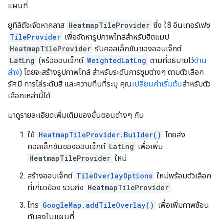
แผนที่
ยูทิลิตีจะจัดหาคลาส
HeatmapTileProvider
ซึ่ง ใช้ อินเทอร์เฟซ
TileProvider
เพื่อจัดหารูปภาพไทล์สำหรับฮีตแมป
HeatmapTileProvider
รับคอลเล็กชันของออบเจ็กต์
LatLng
(หรือออบเจ็กต์
WeightedLatLng
ตามที่อธิบายไว้
ด้าน
ล่าง
) โดยจะสร้างรูปภาพไทล์ สำหรับระดับการซูมต่างๆ ตามตัวเลือก
รัศมี การไล่ระดับสี และความทึบที่ระบุ คุณ
เปลี่ยนค่าเริ่มต้น
สำหรับตัว
เลือกเหล่านี้ได้
มาดูรายละเอียดเพิ่มเติมของขั้นตอนต่างๆ กัน
ใช้
HeatmapTileProvider.Builder()
โดยส่ง
คอลเล็กชันของออบเจ็กต์
LatLng
เพื่อเพิ่ม
HeatmapTileProvider
ใหม่
สร้างออบเจ็กต์
TileOverlayOptions
ใหม่พร้อมตัวเลือก
ที่เกี่ยวข้อง รวมถึง
HeatmapTileProvider
โทร
GoogleMap.addTileOverlay()
เพื่อเพิ่มภาพซ้อน
ทับลงในแผนที่