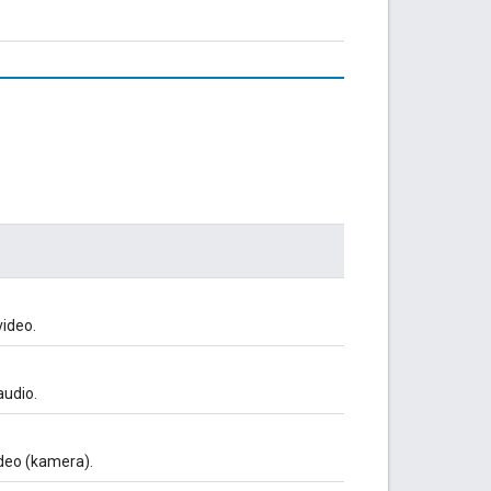
ideo.
udio.
deo (kamera).