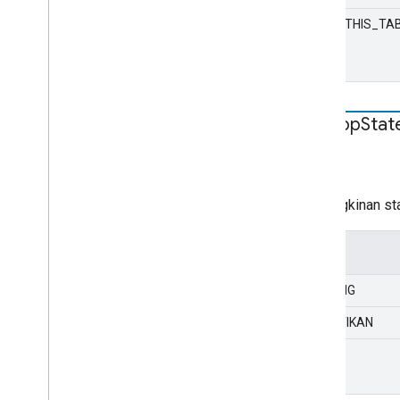
CAST_THIS_TA
Dial
App
Stat
STATIS
string
Kemungkinan sta
Nilai
RUNNING
DIHENTIKAN
ERROR