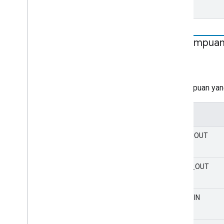
Kemampua
STATIS
string
Kemampuan yang
Nilai
VIDEO_OUT
AUDIO_OUT
VIDEO_IN