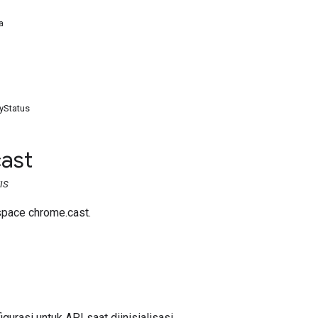
a
yStatus
cast
IS
space chrome.cast.
urasi untuk API saat diinisialisasi.