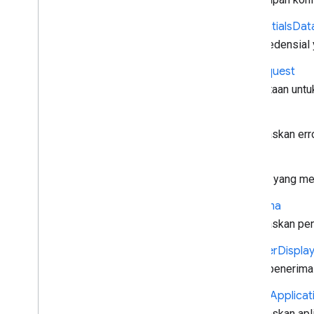
Indeks semua
Credentials
Dat
API Penerima
Data kredensial 
API Penerima Web
Dial
Request
API Penerima Android TV
Permintaan untu
Error
Menjelaskan erro
Image
Gambar yang menj
Penerima
Menjelaskan pene
Receiver
Displa
Status penerima
Sender
Applicat
Menjelaskan apli