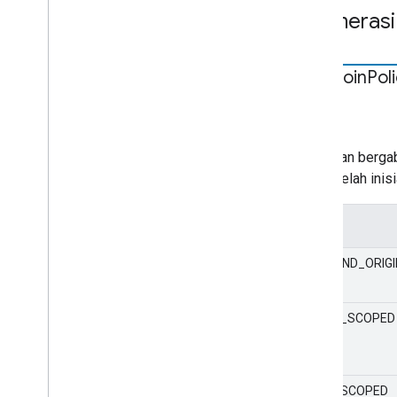
Enumerasi
Auto
Join
Pol
STATIS
string
Kebijakan berga
ada setelah inisi
Nilai
TAB_AND_ORIG
ORIGIN_SCOPED
PAGE_SCOPED