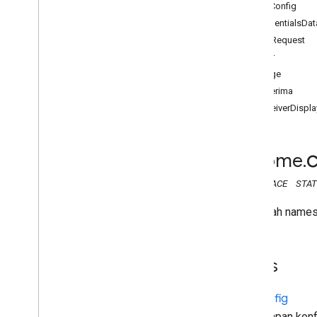
API Pengirim Web
ApiConfig
Ringkasan
CredentialsDat
transmisi
.
framework
DialRequest
chrome
.
cast
Error
chrome
.
cast
Image
APIApi
Penerima
Data
Kredensial
ReceiverDispla
Permintaan
Telepon
Error
Gambar
chrome
.
Penerima
NAMESPACE
STAT
Receiver
Display
Status
Pengirim
Aplikasi
Ini adalah name
Sesi
Permintaan
Sesi
Waktu habis
Class
Volume
chrome
.
cast
.
media
Api
Config
chrome
.
cast
.
media
.
timeout
Menyimpan konfig