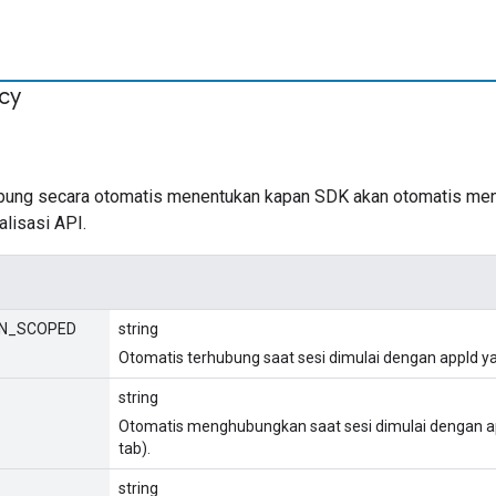
icy
bung secara otomatis menentukan kapan SDK akan otomatis men
alisasi API.
IN_SCOPED
string
Otomatis terhubung saat sesi dimulai dengan appId y
string
Otomatis menghubungkan saat sesi dimulai dengan ap
tab).
string