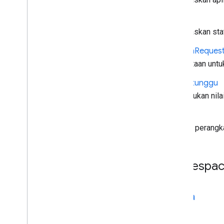
Sesi
Menjelaskan stat
Session
Reques
Permintaan untu
Waktu tunggu
Menentukan nilai
Volume
Volume perangka
Namespa
media