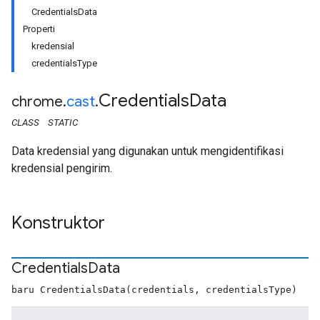
CredentialsData
Properti
kredensial
credentialsType
Credentials
Data
chrome
.
cast
.
CLASS
STATIC
Data kredensial yang digunakan untuk mengidentifikasi
kredensial pengirim.
Konstruktor
Credentials
Data
baru CredentialsData(credentials, credentialsType)