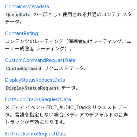
Container
Metadata
QueueData
の一部として使用される共通のコンテナ メタ
データ。
Content
Rating
コンテンツのレーティング（保護者向けレーティング、ユ
ーザー成熟度 レーティング）。
Custom
Command
Request
Data
CustomCommand
リクエスト データ。
Display
Status
Request
Data
DisplayStatusRequest
データ。
Edit
Audio
Tracks
Request
Data
メディア イベント EDIT_AUDIO_TrackS リクエスト デー
タ。言語を指定しない場合 メディアのデフォルトの音声
トラックが有効になります。
Edit
Tracks
Info
Request
Data