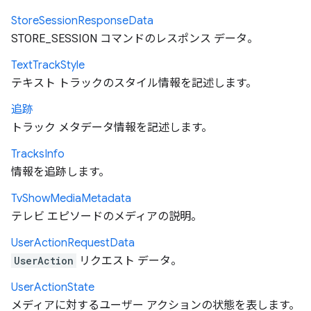
Store
Session
Response
Data
STORE_SESSION コマンドのレスポンス データ。
Text
Track
Style
テキスト トラックのスタイル情報を記述します。
追跡
トラック メタデータ情報を記述します。
Tracks
Info
情報を追跡します。
Tv
Show
Media
Metadata
テレビ エピソードのメディアの説明。
User
Action
Request
Data
UserAction
リクエスト データ。
User
Action
State
メディアに対するユーザー アクションの状態を表します。