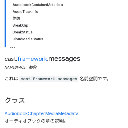
AudiobookContainerMetadata
AudioTrackInfo
休憩
BreakClip
BreakStatus
CloudMediaStatus
messages
cast
.
framework
.
NAMESPACE
静的
これは
cast.framework.messages
名前空間です。
クラス
Audiobook
Chapter
Media
Metadata
オーディオブックの章の説明。