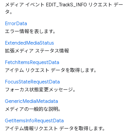
メディア イベント EDIT_TrackS_INFO リクエスト デー
タ。
Error
Data
エラー情報を表します。
Extended
Media
Status
拡張メディア ステータス情報
Fetch
Items
Request
Data
アイテム リクエスト データを取得します。
Focus
State
Request
Data
フォーカス状態変更メッセージ。
Generic
Media
Metadata
メディアの一般的な説明。
Get
Items
Info
Request
Data
アイテム情報リクエスト データを取得します。