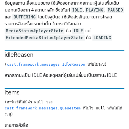
ข้อมูลสถานะสื่อแบบขยาย ใช้เพื่อออกอากาศสถานะผู้เล่นเพิ่มเติม
นอกเหนือจาก 4 สถานะหลัก ซึ่งได้แก่
IDLE
,
PLAYING
,
PAUSED
และ
BUFFERING
โดยปัจจุบันจะใช้เพื่อส่งสัญญาณการโหลด
รายการสื่อครั้งแรกเท่านั้น ในกรณีดังกล่าว
MediaStatus#playerState
คือ
IDLE
แต่
ExtendedMediaStatus#playerState
คือ
LOADING
idle
Reason
(
cast.framework.messages.IdleReason
หรือไม่ระบุ)
หากสถานะเป็น IDLE คือเหตุผลที่ผู้เล่นเปลี่ยนเป็นสถานะ IDLE
items
(อาร์เรย์ที่ไม่มีค่า Null ของ
cast.framework.messages.QueueItem
ที่ไม่ใช่ null หรือไม่ได้
ระบุ)
รายการคิวสื่อ