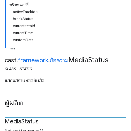
พร็อพเพอร์ตี้
activeTrackIds
breakStatus
currentItemId
currentTime
customData
Media
Status
cast
.
framework
.
ข้อความ
CLASS
STATIC
แสดงสถานะเซสชันสื่อ
ผู้ผลิต
Media
Status