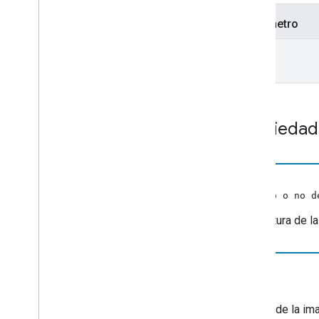
Edit
Tracks
Info
Request
Data
Parámetro
Datos
De
Errores
Estado de los medios extendidos
url
Fetch
Items
Request
Data
Enfocar
Solicitud
De
Estado
De
Datos
Metadatos de medios genéricos
Get
Items
Info
Request
Data
Propiedad
Obtener
Estado
De
Solicitud
Imagen
alto
Información de los elementos
Rango de Live
Seekable
(número o no d
Cargar datos de solicitudes
Es la altura de l
Opciones de carga
Load
Request
Data
Información de los medios
url
Media
Metadata
cadena
Estado del contenido multimedia
La URL de la im
Metadatos de películas