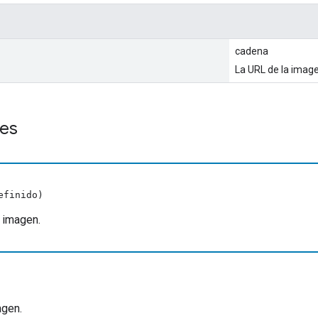
cadena
La URL de la image
es
efinido)
a imagen.
agen.