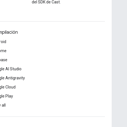
del SDK de Cast.
pilación
roid
ome
base
le AI Studio
le Antigravity
le Cloud
le Play
 all