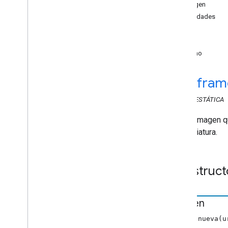
cast
.
framework
Imagen
cast
.
framework
.
breaks
Propiedades
cast
.
framework
.
events
alto
cast
.
framework
.
messages
url
cast
.
framework
.
messages
ancho
Audio
Track
Info
Metadatos de Audio
Chapter
cast
.
fram
Chapter
Media
Metadatos de Audiobook
CLASE
ESTÁTICA
Container
Receso
Es una imagen qu
Break
Clip
una miniatura.
Estado de interrupción
Estado de Cloud
Media
Metadatos del contenedor
Construct
Content
Rating
Custom
Command
Request
Data
Imagen
Datos
De
Solicitud
De
Estado
De
Pantalla
imagen nueva(u
Editar
Audio
Tracks
Request
Data