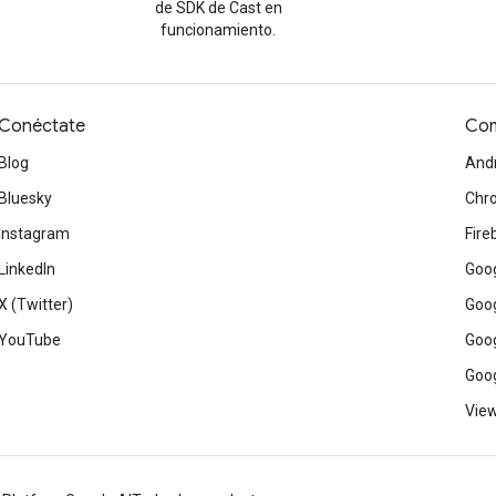
de SDK de Cast en
funcionamiento.
Conéctate
Com
Blog
And
Bluesky
Chr
Instagram
Fire
LinkedIn
Goog
X (Twitter)
Goog
YouTube
Goog
Goog
View