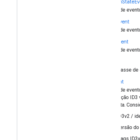
Custom
State
Ev
API Android TV Receiver
Dados de event
Emsg
Event
Dados de event
Error
Event
Dados de event
Evento
Superclasse de 
Id3Event
Dados de event
formatação ID3 
completa. Cons
ID3v2 / id
Versão do
Flags ID3