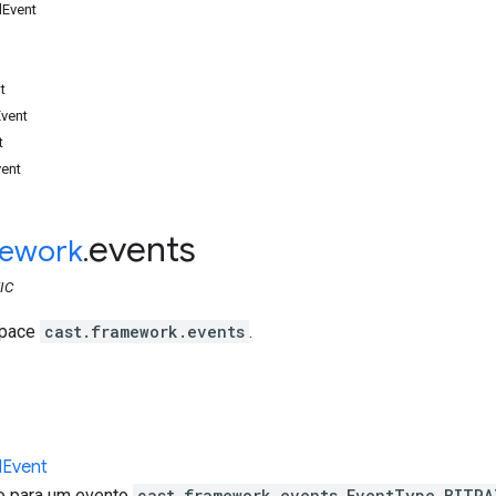
dEvent
t
vent
t
ent
events
ework
.
IC
space
cast.framework.events
.
d
Event
o para um evento
cast.framework.events.EventType.BITRA