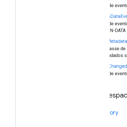
Dados de event
Session
Data
Ev
Dados de event
SESSION-DATA d
Timed
Metadat
Superclasse de 
os metadados sã
Tracks
Change
Dados de event
Namespa
category