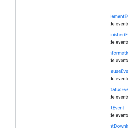
jogador.
Media
Element
E
Dados de event
Media
Finished
E
Dados de event
Media
Informati
Dados de event
Media
Pause
Eve
Dados de event
Media
Status
Ev
Dados de event
Request
Event
Dados de evento
Segment
Downl