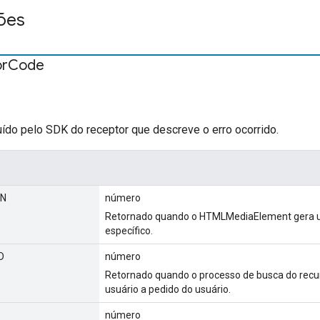
ões
or
Code
uído pelo SDK do receptor que descreve o erro ocorrido.
WN
número
Retornado quando o HTMLMediaElement gera um
específico.
D
número
Retornado quando o processo de busca do recur
usuário a pedido do usuário.
número