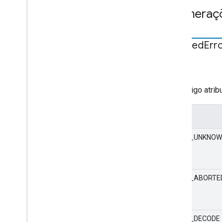
Enumeraç
Detailed
Err
STATIC
número
Um código atrib
Valor
MEDIA_UNKNO
MEDIA_ABORTE
MEDIA_DECODE