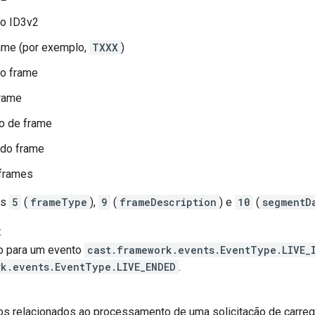
o ID3v2
ame (por exemplo,
TXXX
)
o frame
frame
o de frame
 do frame
frames
ns
5
(
frameType
),
9
(
frameDescription
) e
10
(
segmentD
t
o para um evento
cast.framework.events.EventType.LIVE_
rk.events.EventType.LIVE_ENDED
.
s relacionados ao processamento de uma solicitação de carreg