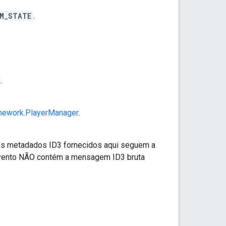
OM_STATE
.
.
amework.PlayerManager
.
Os metadados ID3 fornecidos aqui seguem a
evento NÃO contém a mensagem ID3 bruta