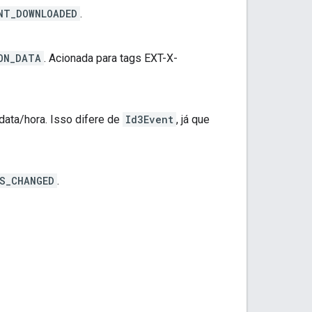
NT_DOWNLOADED
.
ON_DATA
. Acionada para tags EXT-X-
ata/hora. Isso difere de
Id3Event
, já que
S_CHANGED
.