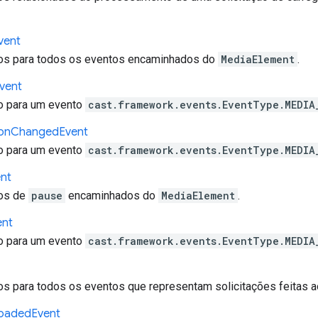
vent
os para todos os eventos encaminhados do
MediaElement
.
vent
o para um evento
cast.framework.events.EventType.MEDIA
on
Changed
Event
o para um evento
cast.framework.events.EventType.MEDIA
nt
os de
pause
encaminhados do
MediaElement
.
ent
o para um evento
cast.framework.events.EventType.MEDIA
s para todos os eventos que representam solicitações feitas ao
oaded
Event