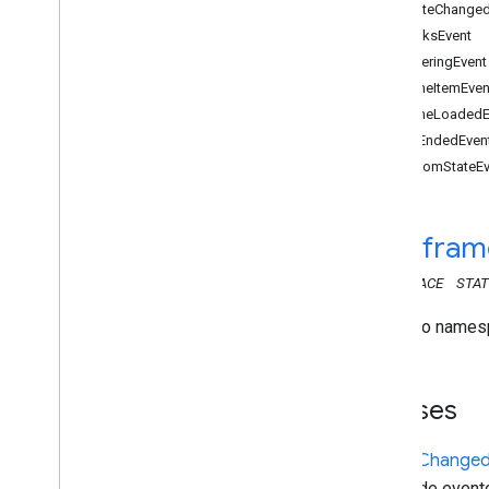
BitrateChange
API Web Sender
BreaksEvent
BufferingEvent
APIs Receiver
CacheItemEven
API Web Receiver
CacheLoadedE
Visão geral
ClipEndedEven
Cast
.
framework
CustomStateEv
cast
.
framework
.
breaks
.
cast
.
framework
.
events
cast
.
framework
.
events
cast
.
fram
Evento de taxa de bits
Evento de intervalo
NAMESPACE
STAT
Buffering
Event
Esse é o name
Evento de item de cache
Evento armazenado em cache
Evento de Clip
Ended
Classes
Evento personalizado de estado
Evento de engajamento
Bitrate
Change
Error
Event
Dados de event