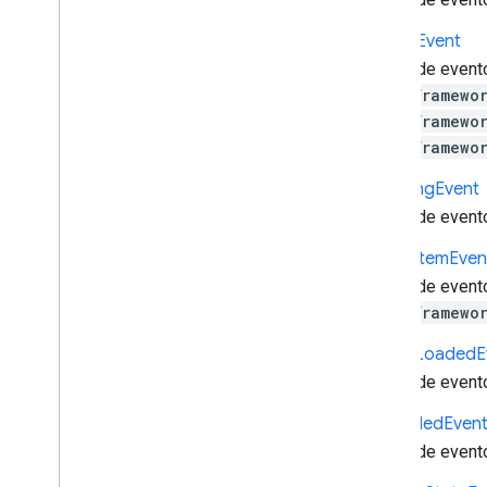
events
.
Event
Id3Event
Breaks
Event
Evento de status ao vivo
Dados de evento
Evento de carregamento
cast.framewo
Media
Element
Event
cast.framewo
Media
Finished
Event
cast.framewo
Evento Media
Information
Changed
Media
Pause
Event
Buffering
Event
Evento Media
Status
Dados de event
Evento de solicitação
Cache
Item
Even
Evento transferido por download
Dados de event
Timed
Metadata
Event
cast.framewo
Evento alterado
Cast
.
framework
.
events
.
category
Cache
Loaded
E
Cast
.
framework
.
messages
Dados de event
cast
.
framework
.
stats
Cast
.
framework
.
system
Clip
Ended
Even
Cast
.
framework
.
ui
Dados de event
Índice completo