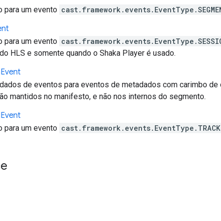
o para um evento
cast.framework.events.EventType.SEGME
ent
o para um evento
cast.framework.events.EventType.SESSI
o HLS e somente quando o Shaka Player é usado.
a
Event
dados de eventos para eventos de metadados com carimbo de d
o mantidos no manifesto, e não nos internos do segmento.
d
Event
o para um evento
cast.framework.events.EventType.TRACK
ce