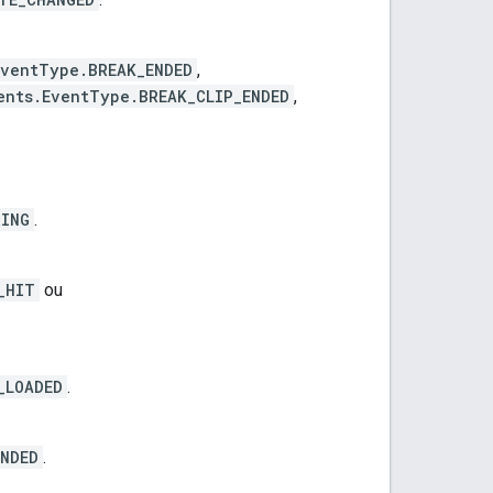
EventType.BREAK_ENDED
,
ents.EventType.BREAK_CLIP_ENDED
,
RING
.
_HIT
ou
_LOADED
.
ENDED
.