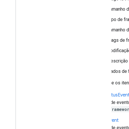
Tamanho d
Tipo de fr
Tamanho d
Flags de 
Codificaçã
Descrição
Dados de 
Somente os ite
Live
Status
Even
Dados de event
cast.framewo
Load
Event
Dados de evento