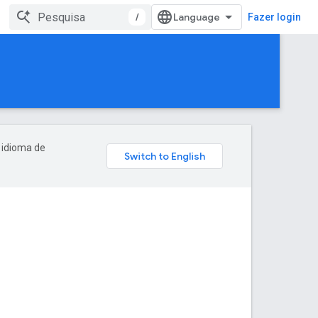
/
Fazer login
 idioma de