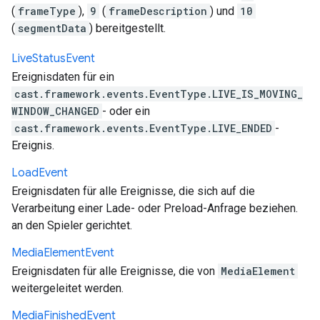
(
frameType
),
9
(
frameDescription
) und
10
(
segmentData
) bereitgestellt.
Live
Status
Event
Ereignisdaten für ein
cast.framework.events.EventType.LIVE_IS_MOVING_
WINDOW_CHANGED
- oder ein
cast.framework.events.EventType.LIVE_ENDED
-
Ereignis.
Load
Event
Ereignisdaten für alle Ereignisse, die sich auf die
Verarbeitung einer Lade- oder Preload-Anfrage beziehen.
an den Spieler gerichtet.
Media
Element
Event
Ereignisdaten für alle Ereignisse, die von
MediaElement
weitergeleitet werden.
Media
Finished
Event