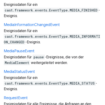
Ereignisdaten für ein
cast.framework.events.EventType.MEDIA_FINISHED
-
Ereignis.
Media
Information
Changed
Event
Ereignisdaten für ein
cast.framework.events.EventType.MEDIA_INFORMATI
ON_CHANGED
-Ereignis.
Media
Pause
Event
Ereignisdaten für
pause
-Ereignisse, die von der
MediaElement
weitergeleitet werden.
Media
Status
Event
Ereignisdaten für ein
cast.framework.events.EventType.MEDIA_STATUS
-
Ereignis.
Request
Event
Ereignisdaten für alle Ereignisse, die Anfragen an den