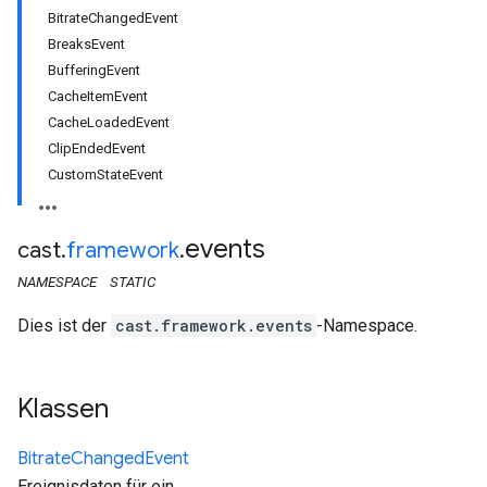
BitrateChangedEvent
BreaksEvent
BufferingEvent
CacheItemEvent
CacheLoadedEvent
ClipEndedEvent
CustomStateEvent
events
cast
.
framework
.
NAMESPACE
STATIC
Dies ist der
cast.framework.events
-Namespace.
Klassen
Bitrate
Changed
Event
Ereignisdaten für ein