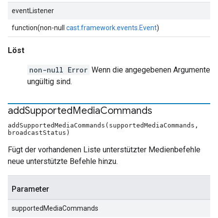
eventListener
function(non-null
cast.framework.events.Event
)
Löst
non-null Error
Wenn die angegebenen Argumente
ungültig sind.
add
Supported
Media
Commands
addSupportedMediaCommands(supportedMediaCommands,
broadcastStatus)
Fügt der vorhandenen Liste unterstützter Medienbefehle
neue unterstützte Befehle hinzu.
Parameter
supportedMediaCommands