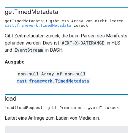
get
Timed
Metadata
getTimedMetadata() gibt ein Array von nicht leeren
cast.framework.TimedMetadata
zurück.
Gibt Zeitmetadaten zurück, die beim Parsen des Manifests
gefunden wurden. Dies ist
#EXT-X-DATERANGE
in HLS
und
EventStream
in DASH.
Ausgabe
non-null Array of non-null
cast.framework.TimedMetadata
load
load(loadRequest) gibt Promise mit „void“ zurück
Leitet eine Anfrage zum Laden von Media ein.