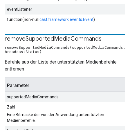
eventListener
function(non-null
cast.framework.events.Event
)
remove
Supported
Media
Commands
removeSupportedMediaCommands(supportedMediaCommands,
broadcastStatus)
Befehle aus der Liste der unterstützten Medienbefehle
entfernen
Parameter
supportedMediaCommands
Zahl
Eine Bitmaske der von der Anwendung unterstützten
Medienbefehle.