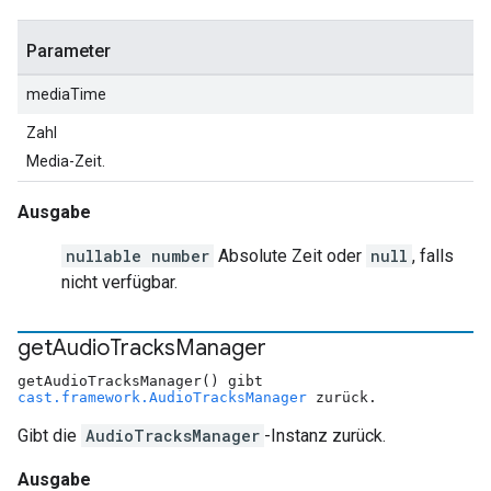
Parameter
mediaTime
Zahl
Media-Zeit.
Ausgabe
nullable number
Absolute Zeit oder
null
, falls
nicht verfügbar.
get
Audio
Tracks
Manager
getAudioTracksManager() gibt
cast.framework.AudioTracksManager
zurück.
Gibt die
AudioTracksManager
-Instanz zurück.
Ausgabe