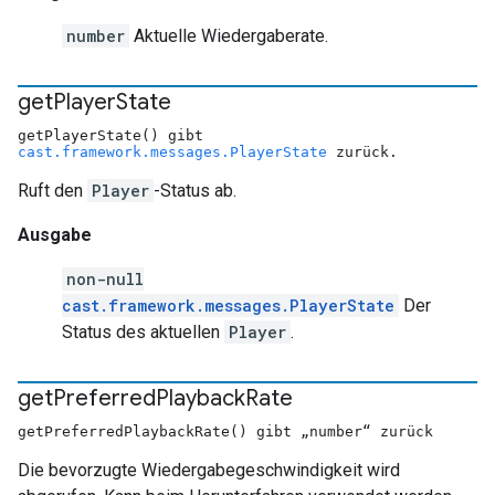
number
Aktuelle Wiedergaberate.
get
Player
State
getPlayerState() gibt
cast.framework.messages.PlayerState
zurück.
Ruft den
Player
-Status ab.
Ausgabe
non-null
cast.framework.messages.PlayerState
Der
Status des aktuellen
Player
.
get
Preferred
Playback
Rate
getPreferredPlaybackRate() gibt „number“ zurück
Die bevorzugte Wiedergabegeschwindigkeit wird