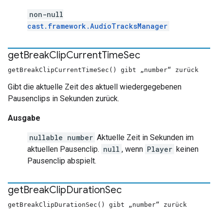
non-null
cast.framework.AudioTracksManager
get
Break
Clip
Current
Time
Sec
getBreakClipCurrentTimeSec() gibt „number“ zurück
Gibt die aktuelle Zeit des aktuell wiedergegebenen
Pausenclips in Sekunden zurück.
Ausgabe
nullable number
Aktuelle Zeit in Sekunden im
aktuellen Pausenclip.
null
, wenn
Player
keinen
Pausenclip abspielt.
get
Break
Clip
Duration
Sec
getBreakClipDurationSec() gibt „number“ zurück