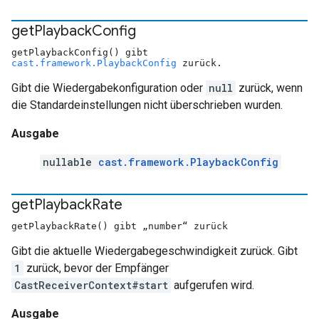
get
Playback
Config
getPlaybackConfig() gibt
cast.framework.PlaybackConfig
zurück.
Gibt die Wiedergabekonfiguration oder
null
zurück, wenn
die Standardeinstellungen nicht überschrieben wurden.
Ausgabe
nullable
cast.framework.PlaybackConfig
get
Playback
Rate
getPlaybackRate() gibt „number“ zurück
Gibt die aktuelle Wiedergabegeschwindigkeit zurück. Gibt
1
zurück, bevor der Empfänger
CastReceiverContext#start
aufgerufen wird.
Ausgabe