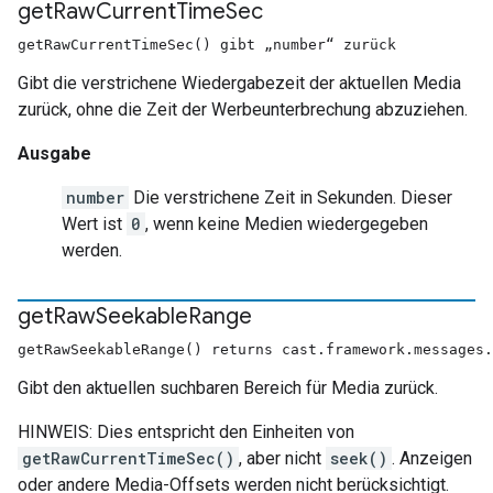
get
Raw
Current
Time
Sec
getRawCurrentTimeSec() gibt „number“ zurück
Gibt die verstrichene Wiedergabezeit der aktuellen Media
zurück, ohne die Zeit der Werbeunterbrechung abzuziehen.
Ausgabe
number
Die verstrichene Zeit in Sekunden. Dieser
Wert ist
0
, wenn keine Medien wiedergegeben
werden.
get
Raw
Seekable
Range
getRawSeekableRange() returns cast.framework.messages.
Gibt den aktuellen suchbaren Bereich für Media zurück.
HINWEIS: Dies entspricht den Einheiten von
getRawCurrentTimeSec()
, aber nicht
seek()
. Anzeigen
oder andere Media-Offsets werden nicht berücksichtigt.