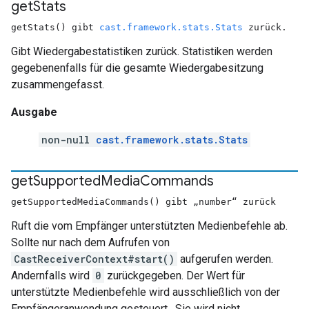
get
Stats
getStats() gibt
cast.framework.stats.Stats
zurück.
Gibt Wiedergabestatistiken zurück. Statistiken werden
gegebenenfalls für die gesamte Wiedergabesitzung
zusammengefasst.
Ausgabe
non-null
cast.framework.stats.Stats
get
Supported
Media
Commands
getSupportedMediaCommands() gibt „number“ zurück
Ruft die vom Empfänger unterstützten Medienbefehle ab.
Sollte nur nach dem Aufrufen von
CastReceiverContext#start()
aufgerufen werden.
Andernfalls wird
0
zurückgegeben. Der Wert für
unterstützte Medienbefehle wird ausschließlich von der
Empfängeranwendung gesteuert . Sie wird nicht