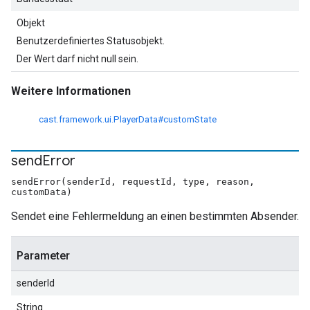
Objekt
Benutzerdefiniertes Statusobjekt.
Der Wert darf nicht null sein.
Weitere Informationen
cast.framework.ui.PlayerData#customState
send
Error
sendError(senderId, requestId, type, reason,
customData)
Sendet eine Fehlermeldung an einen bestimmten Absender.
Parameter
senderId
String