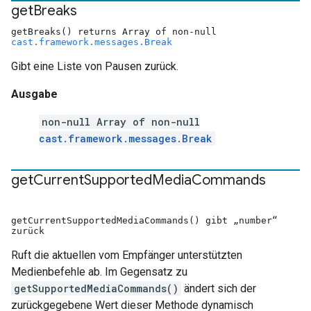
get
Breaks
getBreaks() returns Array of non-null
cast.framework.messages.Break
Gibt eine Liste von Pausen zurück.
Ausgabe
non-null Array of non-null
cast.framework.messages.Break
get
Current
Supported
Media
Commands
getCurrentSupportedMediaCommands() gibt „number“
zurück
Ruft die aktuellen vom Empfänger unterstützten
Medienbefehle ab. Im Gegensatz zu
getSupportedMediaCommands()
ändert sich der
zurückgegebene Wert dieser Methode dynamisch