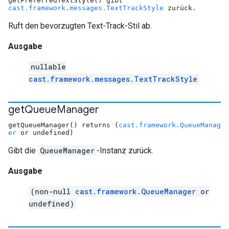
getPreferredTextStyle() gibt
cast.framework.messages.TextTrackStyle
zurück.
Ruft den bevorzugten Text-Track-Stil ab.
Ausgabe
nullable
cast.framework.messages.TextTrackStyle
get
Queue
Manager
getQueueManager() returns (
cast.framework.QueueManag
er
or undefined)
Gibt die
QueueManager
-Instanz zurück.
Ausgabe
(non-null
cast.framework.QueueManager
or
undefined)