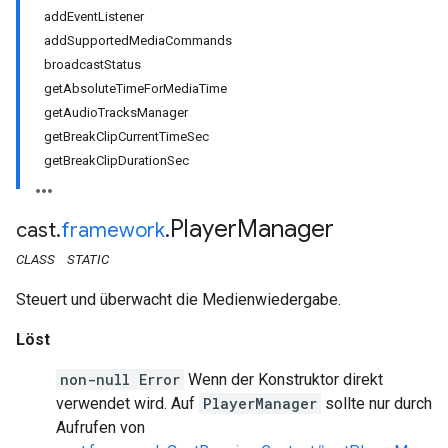
addEventListener
addSupportedMediaCommands
broadcastStatus
getAbsoluteTimeForMediaTime
getAudioTracksManager
getBreakClipCurrentTimeSec
getBreakClipDurationSec
Player
Manager
cast
.
framework
.
CLASS
STATIC
Steuert und überwacht die Medienwiedergabe.
Löst
non-null Error
Wenn der Konstruktor direkt
verwendet wird. Auf
PlayerManager
sollte nur durch
Aufrufen von