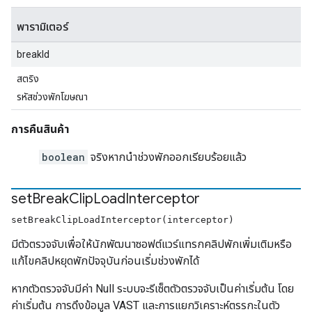
พารามิเตอร์
breakId
สตริง
รหัสช่วงพักโฆษณา
การคืนสินค้า
boolean
จริงหากนำช่วงพักออกเรียบร้อยแล้ว
set
Break
Clip
Load
Interceptor
setBreakClipLoadInterceptor(interceptor)
มีตัวตรวจจับเพื่อให้นักพัฒนาซอฟต์แวร์แทรกคลิปพักเพิ่มเติมหรือ
แก้ไขคลิปหยุดพักปัจจุบันก่อนเริ่มช่วงพักได้
หากตัวตรวจจับมีค่า Null ระบบจะรีเซ็ตตัวตรวจจับเป็นค่าเริ่มต้น โดย
ค่าเริ่มต้น การดึงข้อมูล VAST และการแยกวิเคราะห์ตรรกะในตัว