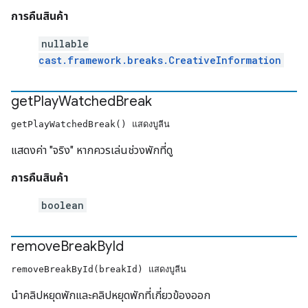
การคืนสินค้า
nullable
cast.framework.breaks.CreativeInformation
get
Play
Watched
Break
getPlayWatchedBreak() แสดงบูลีน
แสดงค่า "จริง" หากควรเล่นช่วงพักที่ดู
การคืนสินค้า
boolean
remove
Break
By
Id
removeBreakById(breakId) แสดงบูลีน
นำคลิปหยุดพักและคลิปหยุดพักที่เกี่ยวข้องออก