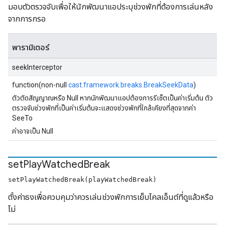
มอบตัวตรวจจับเพื่อให้นักพัฒนาแอประบุช่วงพักที่ต้องการเล่นหลัง
จากการกรอ
พารามิเตอร์
seekInterceptor
function(non-null
cast.framework.breaks.BreakSeekData
)
ตัวตัดสัญญาณหรือ Null หากนักพัฒนาแอปต้องการรีเซ็ตเป็นค่าเริ่มต้น ตัว
ตรวจจับช่วงพักที่เป็นค่าเริ่มต้นจะแสดงช่วงพักที่ใกล้เคียงที่สุดจากค่า
SeeTo
ค่าอาจเป็น Null
set
Play
Watched
Break
setPlayWatchedBreak(playWatchedBreak)
ตั้งค่าธงเพื่อควบคุมว่าควรเล่นช่วงพักการเย็บไคลเอ็นต์ที่ดูแล้วหรือ
ไม่