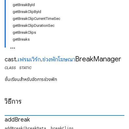
getBreakById
getBreakClipById
getBreakClipCurrentTimeSec
getBreakClipDurationSec
getBreakClips
getBreaks
Break
Manager
cast
.
เฟรมเวิร์ก
.
ช่วงพักโฆษณา
CLASS
STATIC
ชั้นเรียนสำหรับจัดการช่วงพัก
วิธีการ
add
Break
addBreak(breakData, breakClips,