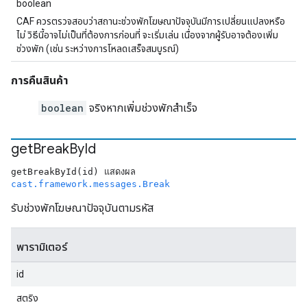
boolean
CAF ควรตรวจสอบว่าสถานะช่วงพักโฆษณาปัจจุบันมีการเปลี่ยนแปลงหรือ
ไม่ วิธีนี้อาจไม่เป็นที่ต้องการก่อนที่ จะเริ่มเล่น เนื่องจากผู้รับอาจต้องเพิ่ม
ช่วงพัก (เช่น ระหว่างการโหลดเสร็จสมบูรณ์)
การคืนสินค้า
boolean
จริงหากเพิ่มช่วงพักสำเร็จ
get
Break
By
Id
getBreakById(id) แสดงผล
cast.framework.messages.Break
รับช่วงพักโฆษณาปัจจุบันตามรหัส
พารามิเตอร์
id
สตริง