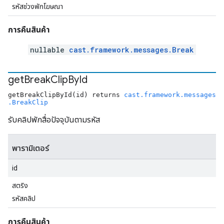
รหัสช่วงพักโฆษณา
การคืนสินค้า
nullable
cast.framework.messages.Break
get
Break
Clip
By
Id
getBreakClipById(id) returns
cast.framework.messages
.BreakClip
รับคลิปพักสื่อปัจจุบันตามรหัส
พารามิเตอร์
id
สตริง
รหัสคลิป
การคืนสินค้า