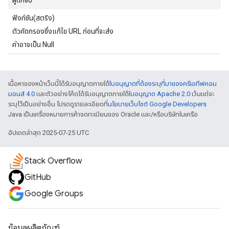
ผู้ดักจับ
ฟังก์ชัน(สตริง)
ตัวคัดกรองซึ่งแก้ไข URL ก่อนที่จะส่ง
ค่าอาจเป็น Null
เนื้อหาของหน้าเว็บนี้ได้รับอนุญาตภายใต้
ใบอนุญาตที่ต้องระบุที่มาของครีเอทีฟคอม
มอนส์ 4.0
และตัวอย่างโค้ดได้รับอนุญาตภายใต้
ใบอนุญาต Apache 2.0
เว้นแต่จะ
ระบุไว้เป็นอย่างอื่น โปรดดูรายละเอียดที่
นโยบายเว็บไซต์ Google Developers
Java เป็นเครื่องหมายการค้าจดทะเบียนของ Oracle และ/หรือบริษัทในเครือ
อัปเดตล่าสุด 2025-07-25 UTC
Stack Overflow
GitHub
Google Groups
ข้อมูลผลิตภัณฑ์