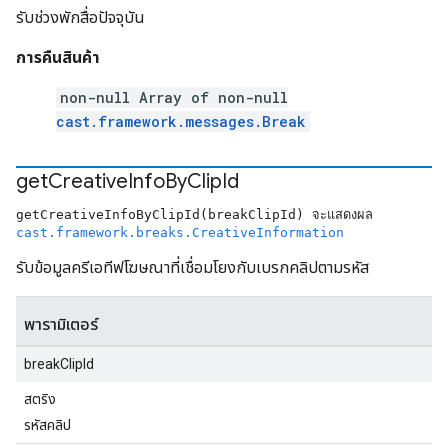
รับช่วงพักสื่อปัจจุบัน
การคืนสินค้า
non-null Array of non-null
cast.framework.messages.Break
get
Creative
Info
By
Clip
Id
getCreativeInfoByClipId(breakClipId) จะแสดงผล
cast.framework.breaks.CreativeInformation
รับข้อมูลครีเอทีฟโฆษณาที่เชื่อมโยงกับเบรกคลิปตามรหัส
พารามิเตอร์
breakClipId
สตริง
รหัสคลิป