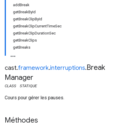
addBreak
getBreakById
getBreakClipById
getBreakClipCurrentTimeSec
getBreakClipDurationSec
getBreakClips
getBreaks
Break
cast
.
framework
.
interruptions
.
Manager
CLASS
STATIQUE
Cours pour gérer les pauses.
Méthodes