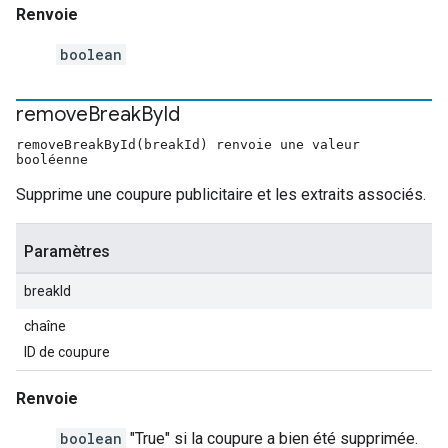
Renvoie
boolean
remove
Break
By
Id
removeBreakById(breakId) renvoie une valeur
booléenne
Supprime une coupure publicitaire et les extraits associés.
Paramètres
breakId
chaîne
ID de coupure
Renvoie
boolean
"True" si la coupure a bien été supprimée.