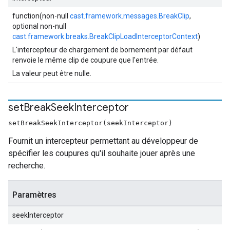
function(non-null
cast.framework.messages.BreakClip
,
optional non-null
cast.framework.breaks.BreakClipLoadInterceptorContext
)
L'intercepteur de chargement de bornement par défaut
renvoie le même clip de coupure que l'entrée.
La valeur peut être nulle.
set
Break
Seek
Interceptor
setBreakSeekInterceptor(seekInterceptor)
Fournit un intercepteur permettant au développeur de
spécifier les coupures qu'il souhaite jouer après une
recherche.
Paramètres
seekInterceptor