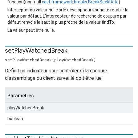
function(non-null
cast.framework.breaks.BreakSeekData
)
Interceptor ou valeur nulle si le développeur souhaite rétablir la
valeur par défaut. L'intercepteur de recherche de coupure par
défaut renvoie le saut le plus proche de la valeur findTo.
La valeur peut être nulle.
set
Play
Watched
Break
setPlayWatchedBreak(playWatchedBreak)
Définit un indicateur pour contrôler si la coupure
d'assemblage du client surveillé doit être lue.
Paramètres
playWatchedBreak
boolean