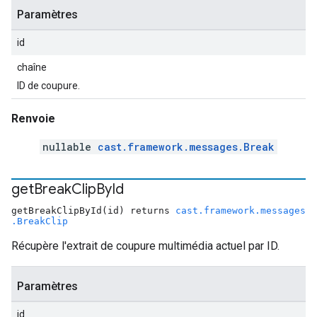
Paramètres
id
chaîne
ID de coupure.
Renvoie
nullable
cast.framework.messages.Break
get
Break
Clip
By
Id
getBreakClipById(id) returns
cast.framework.messages
.BreakClip
Récupère l'extrait de coupure multimédia actuel par ID.
Paramètres
id