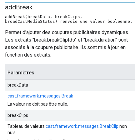
add
Break
addBreak(breakData, breakClips,
broadCastMediaStatus) renvoie une valeur booléenne.
Permet d'ajouter des coupures publicitaires dynamiques.
Les extraits "break.breakClipIds" et "break.duration" sont
associés à la coupure publicitaire. Ils sont mis à jour en
fonction des extraits.
Paramètres
breakData
cast.framework.messages.Break
La valeur ne doit pas être nulle.
breakClips
Tableau de valeurs
cast.framework.messages.BreakClip
non
nuls