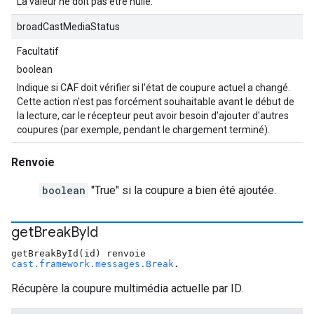
La valeur ne doit pas être nulle.
broadCastMediaStatus
Facultatif
boolean
Indique si CAF doit vérifier si l'état de coupure actuel a changé.
Cette action n'est pas forcément souhaitable avant le début de
la lecture, car le récepteur peut avoir besoin d'ajouter d'autres
coupures (par exemple, pendant le chargement terminé).
Renvoie
boolean
"True" si la coupure a bien été ajoutée.
get
Break
By
Id
getBreakById(id) renvoie
cast.framework.messages.Break
.
Récupère la coupure multimédia actuelle par ID.