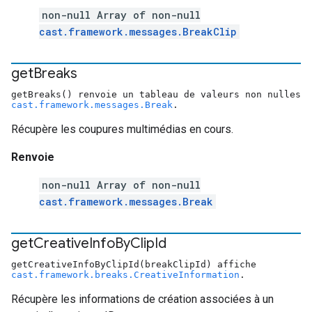
non-null Array of non-null
cast.framework.messages.BreakClip
get
Breaks
getBreaks() renvoie un tableau de valeurs non nulles
cast.framework.messages.Break
.
Récupère les coupures multimédias en cours.
Renvoie
non-null Array of non-null
cast.framework.messages.Break
get
Creative
Info
By
Clip
Id
getCreativeInfoByClipId(breakClipId) affiche
cast.framework.breaks.CreativeInformation
.
Récupère les informations de création associées à un