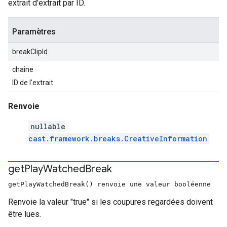
extrait d'extrait par ID.
Paramètres
breakClipId
chaîne
ID de l'extrait
Renvoie
nullable
cast.framework.breaks.CreativeInformation
get
Play
Watched
Break
getPlayWatchedBreak() renvoie une valeur booléenne
Renvoie la valeur "true" si les coupures regardées doivent
être lues.